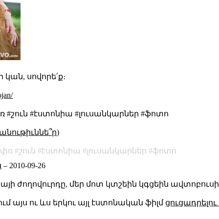
կան, սովորե՛ք։
jan/
 #շուն #էստոնիա #լուսանկարներ #ֆոտո
անութիւննե՞ր)
փռ
շուն
էստոնիա
լուսանկարներ
ֆոտո
ն
–
2010-09-26
իայի ժողովուրդը, մեր մոտ կտշեին կգցեին ավտոբուսի
ում այս ու ևս երկու այլ էստոնական ֆիլմ
ցուցադրելու 