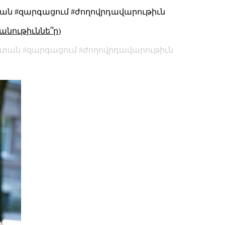
ան #զարգացում #ժողովրդավարութիւն
անութիւննե՞ր)
ստան
զարգացում
ժողովրդավարութիւն