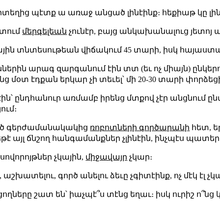
՞րտեղից պէտք ա առաջ անցած լինէինք։ հեքիաթ կը լինէ
ետում
մերգելեան
չունէր, բայց անկախանալուց յետոյ
յին տնտեսութեան վիճակում 45 տարի, իսկ հայաստան
ններին արագ զարգանում էին տտ (եւ ոչ միայն) ընկե
ենց մօտ էդքան երկար չի տեւել՝ մի 20-30 տարի փորձեց
ին՝ ընդհանուր առմամբ իրենց մտքով չէր անցնում ըն
ում։
եղած գերժամանակակից
ռոբոտների գործարանի
հետ, ե
կ եթէ այլ ճնշող հանգամանքներ չլինէին, ինչպէս պատ
 սովորոյթներ չկային,
միջավայր
չկար։
շխատելու, գործ անելու ձեւը չգիտէինք, ոչ մէկ էլ չկ
ղները շատ են՝ իաչպէ՞ս տէնց եղաւ։ իսկ ուրիշ ո՞նց կ