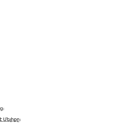
ց։
է Մելիքը
։