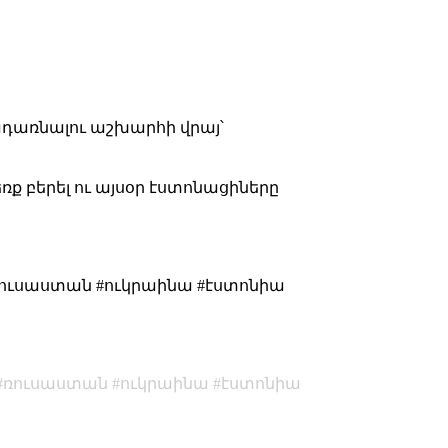
ադառնալու աշխարհի վրայ՝
 բերել ու այսօր էստոնացիները
ռուսաստան #ուկրաինա #էստոնիա
ռուսաստան
ուկրաինա
էստոնիա