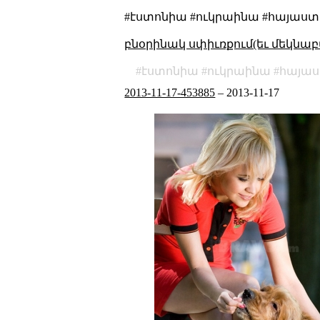
#էստոնիա #ուկրաինա #հայաստ
բնօրինակ սփիւռքում(եւ մեկնաբ
էստոնիա
ուկրաինա
հայա
2013-11-17-453885
–
2013-11-17