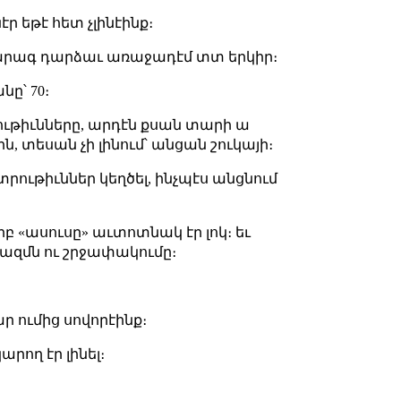
ր եթէ հետ չլինէինք։
 արագ դարձաւ առաջադէմ տտ երկիր։
ը՝ 70։
րութիւնները, արդէն քսան տարի ա
ին, տեսան չի լինում՝ անցան շուկայի։
տրութիւններ կեղծել, ինչպէս անցնում
րբ «ասուսը» աւտոտնակ էր լոկ։ եւ
երազմն ու շրջափակումը։
ար ումից սովորէինք։
արող էր լինել։