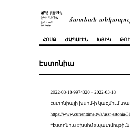
մատեան անկապու
ՀՈՍՔ
ԺԱՊԱՒԷՆ
ԽՑԻԿ
ԹՈ
Էստոնիա
2022-03-18-9974320
–
2022-03-18
էստոնիայի խսհմ֊ի կազմում տա
https://www.currenttime.tv/a/ussr-estonia/
#էստոնիա #խսհմ #պատմութիւն 