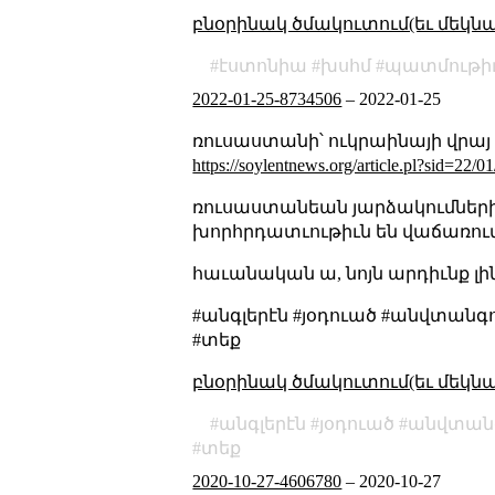
բնօրինակ ծմակուտում(եւ մեկն
էստոնիա
խսհմ
պատմութի
2022-01-25-8734506
–
2022-01-25
ռուսաստանի՝ ուկրաինայի վրայ
https://soylentnews.org/article.pl?sid=22/
ռուսաստանեան յարձակումների
խորհրդատւութիւն են վաճառու
հաւանական ա, նոյն արդիւնք լի
#անգլերէն #յօդուած #անվտան
#տեք
բնօրինակ ծմակուտում(եւ մեկն
անգլերէն
յօդուած
անվտանգ
տեք
2020-10-27-4606780
–
2020-10-27