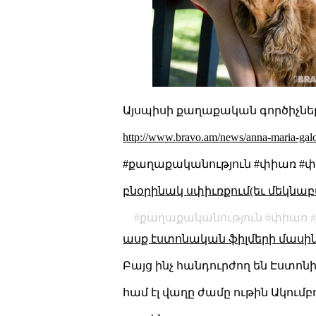
Այսպիսի քաղաքական գործիչներ 
http://www.bravo.am/news/anna-maria-galo
#քաղաքականություն #փիառ #փռ
բնօրինակ սփիւռքում(եւ մեկնաբ
քաղաքականություն
փիառ
ասք էստոնական ֆիլմերի մասի
Բայց ինչ հանդուրժող են Էստոն
համ էլ վաղը ժամը ութին Ակումբ