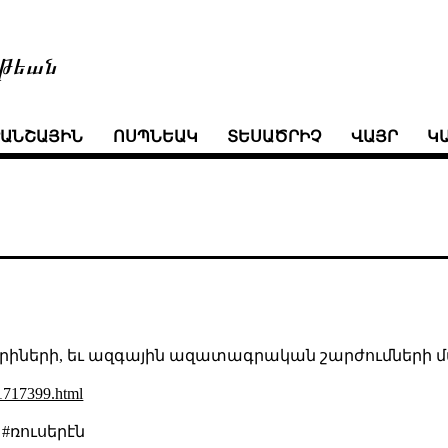
թեան
ՒԱՆՇԱՅԻՆ
ՈՍՊՆԵԱԿ
ՏԵՍԱԾՐԻՉ
ՎԱՅՐ
Կ
րիների, եւ ազգային ազատագրական շարժումների մ
31717399.html
#ռուսերէն