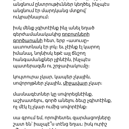
անցնում ընտրութիւններ կեղծել, ինչպէս
անցնում էր մարդկանց մտքով՝
ուկրաինայում։
իսկ մենք չգիտէինք ինչ անել եղած
գերժամանակակից
ռոբոտների
գործարանի
հետ, երբ «ասուսը»
աւտոտնակ էր լոկ։ եւ չէինք էլ կարող
իմանալ, նոյնիսկ եթէ այլ ճնշող
հանգամանքներ չլինէին, ինչպէս
պատերազմն ու շրջափակումը։
կուլտուրա չկար, կապեր չկային,
սովորոյթներ չկային,
միջավայր
չկար։
մասնագէտներ կը սովորեցնէինք,
աշխատելու, գործ անելու ձեւը չգիտէինք,
ոչ մէկ էլ չկար ումից սովորէինք։
սա գրում եմ, որովհետեւ զարմացողները
շատ են՝ իաչպէ՞ս տէնց եղաւ։ իսկ ուրիշ