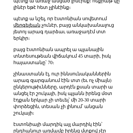
պէտք ա առաջ անցած լինէինք։ հեքիաթ կը
լինէր եթէ հետ չլինէինք։
պէտք ա նշել, որ էստոնիան սովետում
մերգելեան
չունէր, բայց անկախանալուց
յետոյ արագ դարձաւ առաջադէմ տտ
երկիր։
բայց էստոնիան ապրել ա պլանային
տնտեսութեան վիճակում 45 տարի, իսկ
հայաստանը՝ 70։
չինաստանն էլ, ուր իննսունականներին
արագ զարգանում էին տտ (եւ ոչ միայն)
ընկերութիւնները, արդէն քսան տարի ա
անցել էր շուկայի, իսկ պլանն իրենց մօտ
էդքան երկար չի տեւել՝ մի 20-30 տարի
փորձեցին, տեսան չի լինում՝ անցան
շուկայի։
էստոնիայի մարդիկ այլ մարդիկ էին՝
ընդհանուր առմամբ իրենց մտքով չէր