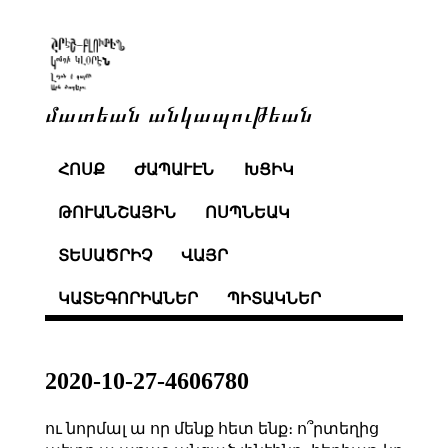
մատեան անկապութեան
ՀՈՍՔ
ԺԱՊԱՒԷՆ
ԽՑԻԿ
ԹՈՒԱՆՇԱՅԻՆ
ՈՍՊՆԵԱԿ
ՏԵՍԱԾՐԻՉ
ՎԱՅՐ
ԿԱՏԵԳՈՐԻԱՆԵՐ
ՊԻՏԱԿՆԵՐ
2020-10-27-4606780
ու նորմալ ա որ մենք հետ ենք։ ո՞րտեղից