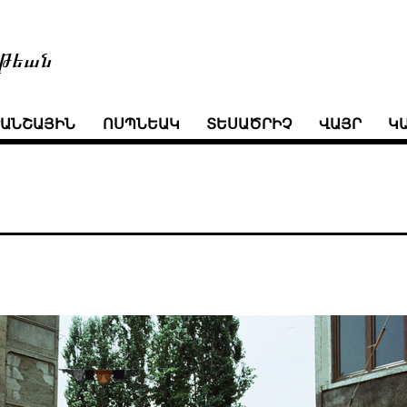
թեան
ՒԱՆՇԱՅԻՆ
ՈՍՊՆԵԱԿ
ՏԵՍԱԾՐԻՉ
ՎԱՅՐ
Կ