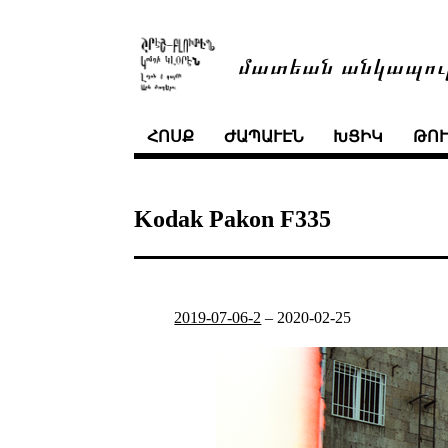
մատեան անկապու
ՀՈՍՔ
ԺԱՊԱՒԷՆ
ԽՑԻԿ
ԹՈ
Kodak Pakon F335
2019-07-06-2
–
2020-02-25