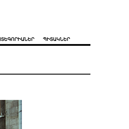
ԱՏԵԳՈՐԻԱՆԵՐ
ՊԻՏԱԿՆԵՐ