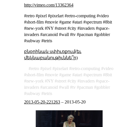
http://vimeo.com/13362364
#retro #pixel #pixelart #retro-computing #video
#short-film #movie #game #atari #spectrum #8bit
#new-york #NY #street #city #invaders #space-
invaders #arcanoid #wall #tv #pacman #gobbler
#subway #tetris
բնօրինակ սփիւռքում(եւ
մեկնաբանութիւննե՞ր)
retro
pixel
pixelart
retro-computing
video
short-film
movie
game
atari
spectrum
8bit
new-york
NY
street
city
invaders
space-
invaders
arcanoid
wall
tv
pacman
gobbler
subway
tetris
2013-05-20-221263
–
2013-05-20