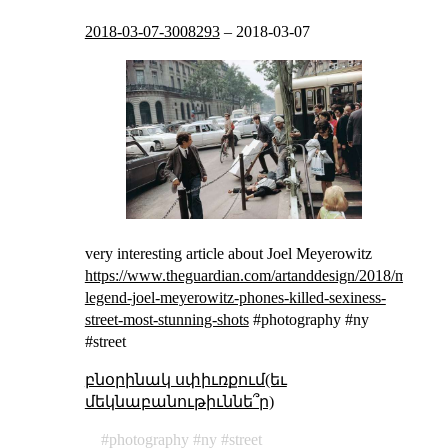
2018-03-07-3008293
–
2018-03-07
very interesting article about Joel Meyerowitz
https://www.theguardian.com/artanddesign/2018/mar/07/
legend-joel-meyerowitz-phones-killed-sexiness-
street-most-stunning-shots
#photography #ny
#street
բնօրինակ սփիւռքում(եւ
մեկնաբանութիւննե՞ր)
photography
ny
street