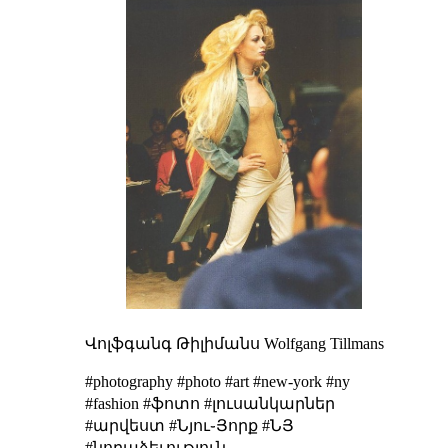
Վոլֆգանգ Թիլիմանս
Wolfgang Tillmans
#photography #photo #art #new-york #ny
#fashion #ֆոտո #լուսանկարներ
#արվեստ #Նյու֊Յորք #ՆՅ
#նորաձեւություն