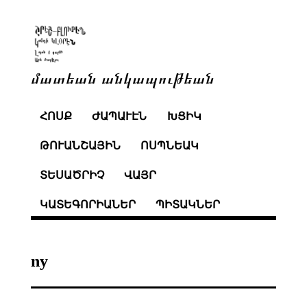
մատեան անկապութեան
ՀՈՍՔ
ԺԱՊԱՒԷՆ
ԽՑԻԿ
ԹՈՒԱՆՇԱՅԻՆ
ՈՍՊՆԵԱԿ
ՏԵՍԱԾՐԻՉ
ՎԱՅՐ
ԿԱՏԵԳՈՐԻԱՆԵՐ
ՊԻՏԱԿՆԵՐ
ny