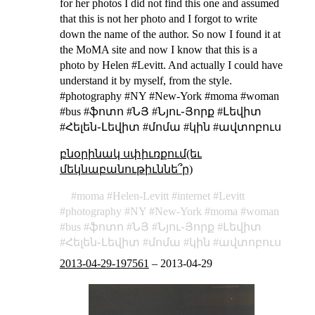
for her photos I did not find this one and assumed
that this is not her photo and I forgot to write
down the name of the author. So now I found it at
the
MoMA site
and now I know that this is a
photo by Helen #Levitt. And actually I could have
understand it by myself, from the style.
#photography #NY #New-York #moma #woman
#bus #ֆոտո #ՆՅ #Նյու֊Յորք #Լեվիտ
#Հելեն֊Լեվիտ #մոմա #կին #ավտոբուս
բնօրինակ սփիւռքում(եւ
մեկնաբանութիւննե՞ր)
moma
Helen-Levitt
internet
Levitt
photography
NY
New-York
moma
woman
bus
ֆոտո
ՆՅ
Նյու֊Յորք
Լեվիտ
Հելեն֊Լեվիտ
մոմա
կին
ավտոբուս
2013-04-29-197561
–
2013-04-29