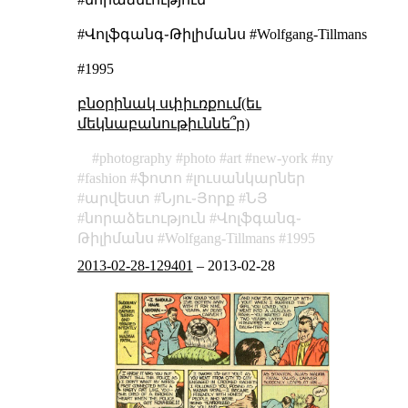
#Վոլֆգանգ֊Թիլիմանս #Wolfgang-Tillmans
#1995
բնօրինակ սփիւռքում(եւ
մեկնաբանութիւննե՞ր)
photography
photo
art
new-york
ny
fashion
ֆոտո
լուսանկարներ
արվեստ
Նյու֊Յորք
ՆՅ
նորաձեւություն
Վոլֆգանգ֊
Թիլիմանս
Wolfgang-Tillmans
1995
2013-02-28-129401
–
2013-02-28