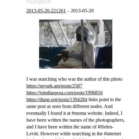
արվեստ
2013-05-20-221261
–
2013-05-20
I was searching who was the author of this photo
https://spyurk.am/posts/2587
https://joindiaspora.com/posts/1996816
https://diasp.org/posts/1394284
links point to the
same post as seen from different nodes.
And
eventually I found it at #moma website. Indeed, I
have been written the names of the photographers,
and I have been written the name of #Helen-
Levitt. However while searching in the #internet