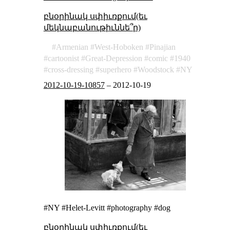
բնօրինակ սփիւռքում(եւ
մեկնաբանութիւննե՞ր)
Armenian
West-Hoboken
Pinajian
cartoonist
Great-Depression
comic
1940
cross-dressing
superhero
Woodstock
NY
2012-10-19-10857
–
2012-10-19
#NY #Helet-Levitt #photography #dog
բնօրինակ սփիւռքում(եւ