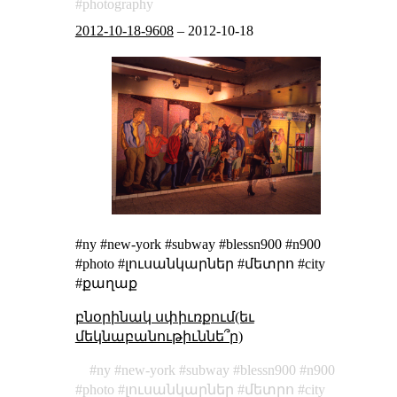
photography
2012-10-18-9608
–
2012-10-18
#ny #new-york #subway #blessn900 #n900
#photo #լուսանկարներ #մետրո #city
#քաղաք
բնօրինակ սփիւռքում(եւ
մեկնաբանութիւննե՞ր)
ny
new-york
subway
blessn900
n900
photo
լուսանկարներ
մետրո
city