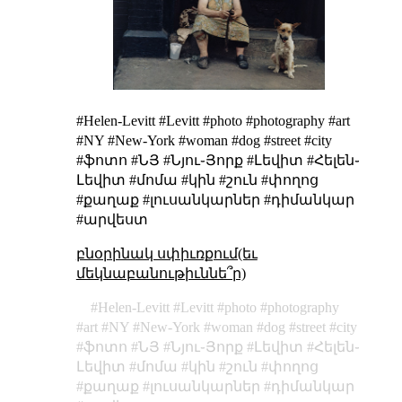
#Helen-Levitt #Levitt #photo #photography #art
#NY #New-York #woman #dog #street #city
#ֆոտո #ՆՅ #Նյու֊Յորք #Լեվիտ #Հելեն֊
Լեվիտ #մոմա #կին #շուն #փողոց
#քաղաք #լուսանկարներ #դիմանկար
#արվեստ
բնօրինակ սփիւռքում(եւ
մեկնաբանութիւննե՞ր)
Helen-Levitt
Levitt
photo
photography
art
NY
New-York
woman
dog
street
city
ֆոտո
ՆՅ
Նյու֊Յորք
Լեվիտ
Հելեն֊
Լեվիտ
մոմա
կին
շուն
փողոց
քաղաք
լուսանկարներ
դիմանկար