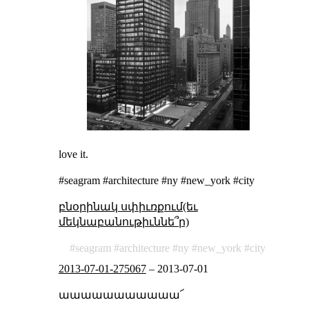
love it.
#seagram #architecture #ny #new_york #city
բնօրինակ սփիւռքում(եւ
մեկնաբանութիւննե՞ր)
seagram
architecture
ny
new_york
city
2013-07-01-275067
–
2013-07-01
աաաաաաաաաաա՜