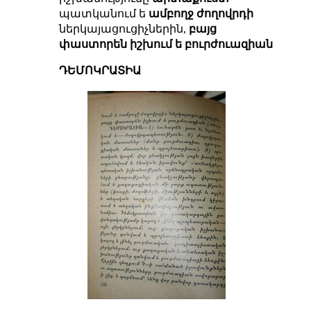
պատկանում ե
ամբողջ ժողովրդի
ներկայացուցիչներին,
բայց
փաստորեն իշխում ե բուրժուազիան
ԴԵՄՈԿՐԱՏԻԱ