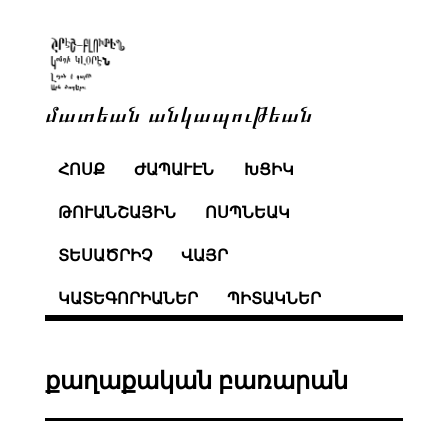
մատեան անկապութեան
ՀՈՍՔ
ԺԱՊԱՒԷՆ
ԽՑԻԿ
ԹՈՒԱՆՇԱՅԻՆ
ՈՍՊՆԵԱԿ
ՏԵՍԱԾՐԻՉ
ՎԱՅՐ
ԿԱՏԵԳՈՐԻԱՆԵՐ
ՊԻՏԱԿՆԵՐ
քաղաքական բառարան