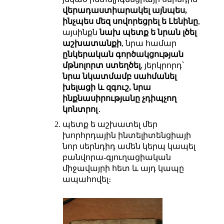
վերադաստիարակել այնպես,
ինչպես մեզ սովորեցրել ե Լենինը
,
այսինքն
նախ պետք ե նրան լծել
աշխատանքի
, նրա համար
ընկերական գործակցության
մթնոլորտ ստեղծել
, յերկրորդ՝
նրա նկատմամբ սահմանել
խելացի և զգուշ, նրա
ինքնասիրությանը չդիպչող
կոնտրոլ
․
պետք ե աշխատել մեր
խորհրդային ինտելիտենցիայի
նոր սերնդիդ ամեն կերպ կապել
բանվորա-գյուղացիական
միջավայրի հետ և այդ կապը
ապահովել։