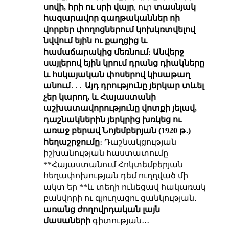
սովի, հրի ու սրի վայր
, ուր
տասնյակ
հազարավոր գաղթականներ ոի
վորբեր փողոցներում կոխկռտվելով
նվվում եյին ու քաղցից և
համաճարակից մեռնում
։
Անվերջ
սայլերով եյին կրում դրանց դիակները
և հսկայական փոսերով կիսաթաղ
անում
․․․
Այդ դրությունը յերկար տևել
չեր կարող, և Հայաստանի
աշխատավորությունը վոտքի յելավ,
դաշնակներին յերկրից խռկեց ու
առաջ բերավ Նոյեմբերյան (1920 թ․)
հեղաշրջումը
։ Դաշնակցության
իշխանության հաստատումը
**Հայաստանում Հոկտեմբերյան
հեղափոխության դեմ ուղղված մի
ակտ եր **և տեղի ունեցավ հակառակ
բանվորի ու գյուղացու ցանկության․
առանց ժողովրդական լայն
մասաների
գիտության․․․