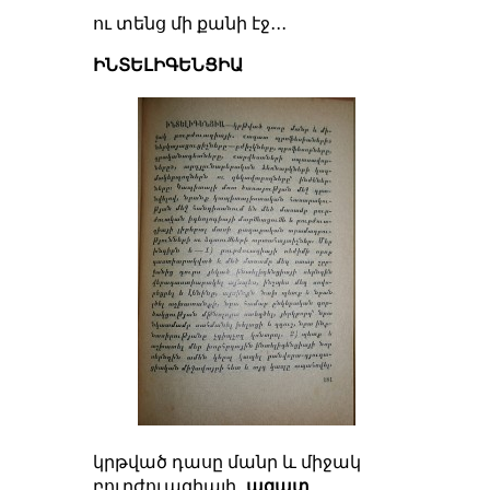
ու տենց մի քանի էջ․․․
ԻՆՏԵԼԻԳԵՆՑԻԱ
կրթված դասը մանր և միջակ
բուրժուազիայի․
ազատ