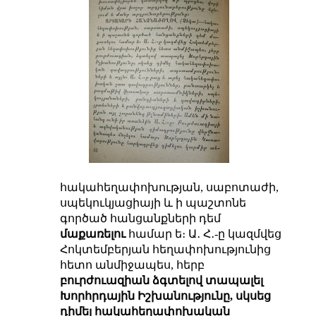
հակահեղափոխության, սաբոտաժի,
սպեկուկյացիայի և ի պաշտոնե
գործած հանցանքների դեմ
մաքառելու
համար ե։ Ա․ Հ․-ը կազմվեց
Հոկտեմբերյան հեղափոխությունից
հետո անմիջապես, հերբ
բուրժուազիան ձգտելով տապալել
Խորհրդային Իշխանությունը, սկսեց
դիմել հակահեղափոխական