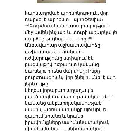
հարկադրված պոռնիկություն, վոր
դարձել ե արհեստ – պրոֆեսիա։
**Բուրժուական հասարակության
մեջ ամեն ինչ առ-և-տուրի առարկա յե
դարձել։ Նույնպես և սերը։**
Անբավարար աշխատավարձը,
աշխատանք ստանալու
դժվարությունը ստիպում են
բազմաթիվ դժբախտ կանանց
ծախելու իրենց մարմինը։ Ինքը
բուրժուազիան, վոր ծնել ու սնել ե այդ
յերևույթը,
կեղծավորաբար աղաղակ ե
բարձրացնում վարի դասակարգերի
կանանց անբարոյականության
մասին, արհամարանքի սյունին ե
զամում նրանց և նրանց
իրավունքները սահմանափակում,
միաժամանակ սանիտարական