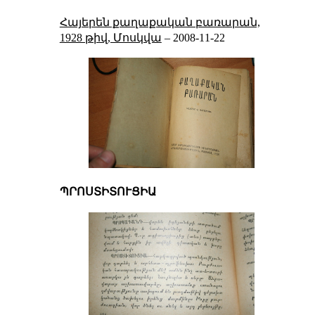
Հայերեն քաղաքական բառարան,
1928 թիվ, Մոսկվա
–
2008-11-22
ՊՐՈՍՏԻՏՈՒՑԻԱ