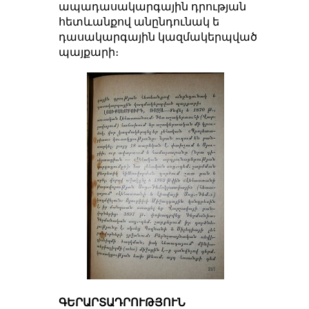
ապադասակարգային դրության
հետևանքով անընդունակ ե
դասակարգային կազմակերպված
պայքարի։
ԳԵՐԱՐՏԱԴՐՈՒԹՅՈՒՆ