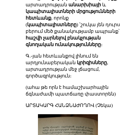
արտադրության
անարխիայի
և
կապիտալիստների մրցությունների
հետևանք
, որոնք
(
կապիտալիստները
) ՛շուկա յեն դուրս
բերում մեծ քանակությամբ ապրանք՝
հաշվի չարնելով բնակչության
գնողական ունակությունները
։
Գ․֊յան հետևանքով լինում են
արդյունաբերական
կրիզիսները
,
արտադրության մեջ լճացում,
գործազրկություն։
(ահա թե որն է համաշխարհային
ճգնաժամի պատճառը փաստորեն)
ԱՐՏԱԿԱՐԳ ՀԱՆՁՆԱԺՈՂՈՎ (Չեկա)