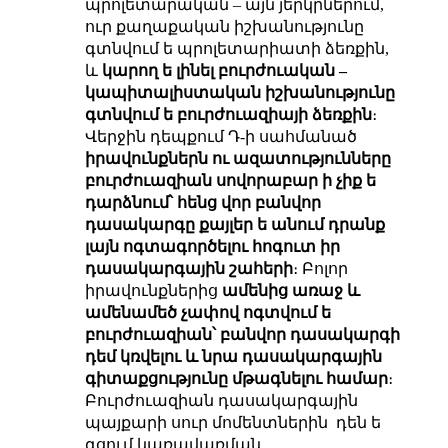
պրոլետարական – այն յերկրներում,
ուր քաղաքական իշխանությունը
գտնվում ե պրոլետարիատի ձեռքին,
և
կարող ե լինել բուրժուական –
կապիտալիստական իշխանությունը
գտնվում ե բուրժուազիայի ձեռքին
։
Վերջին դեպքում Դ-ի սահմանած
իրավունքներն ու ազատությունները
բուրժուազիան սովորաբար ի չիք ե
դարձնում՝ հենց վոր բանվոր
դասակարգը քայլեր ե անում դրանք
լայն ոգտագործելու հոգուտ իր
դասակարգային շահերի
։ Բոլոր
իրավունքներից
ամենից առաջ և
ամենամեծ չափով ոգտվում ե
բուրժուազիան՝ բանվոր դասակարգի
դեմ կռվելու և նրա դասակարգային
գիտաքցությունը
մթագնելու
համար
։
Բուրժուազիան դասակարգային
պայքարի սուր մոմենտներին դեն ե
գցում կառավառման