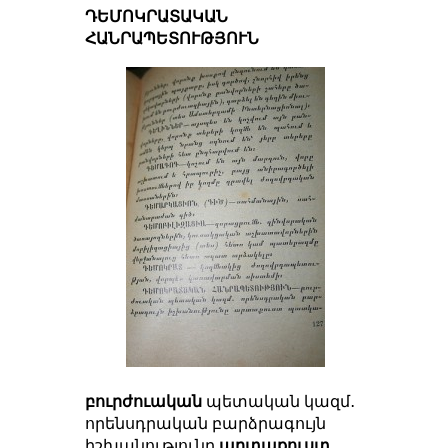
ԴԵՄՈԿՐԱՏԱԿԱՆ
ՀԱՆՐԱՊԵՏՈՒԹՅՈՒՆ
բուրժուական
պետական կազմ․
որենսդրական բարձրագույն
իշխանությունը
արտաքուստ