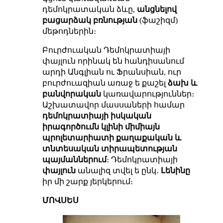
դեմոկրատական ձևը,
անցնելով
բացարձակ բռնության
(ֆաշիզմ)
մեթոդներին։
Բուրժուական Դեմոկրատիայի
փայլուն որինակ են հանդիսանում
արդի Անգլիան ու Ֆրանսիան, ուր
բուրժուազիան առաջ ե քաշել
ձախ և
բանվորական
կառավարություններ։
Աշխատավոր մասսաների համար
դեմոկրատիայի իսկական
իրագործումն կլինի միմիայն
պրոլետարիատի քաղաքական և
տնտեսական տիրապետության
պայմաններում
։ Դեմոկրատիայի
փայլուն
անալիզ տվել ե ընկ․
Լենինը
իր մի շարք յերկերում։
ՄՈՎՍԵՍ