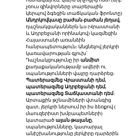
չռուս զինվորները տարերային
կերպով ձգեցին տաճկական ֆրոնտը)
Անդրկովկասը բաժան-բաժան յեղավ
,
դաշնակցականներն ևս (Վրաստանի
և Ադրբեջանի որինակով) կազմեցին
Հայաստանի առանձին
հանրապետություն։ Անցնելով յերկրի
կառավարության գլուխ՝
Դաշնակցությունը իր
անմիտ
քաղաքականությամբ ավերի ու
սպանությունների վայրը դարձրեց։
Պատերազմեց Վրաստանի դեմ,
պատերազմեց Ադրբեջանի դեմ,
պատերազմեց Տաճկաստանի դեմ
։
Արտաքին թշնամիների վտանգից
զատ, յերկրի ներսում իր իս ձեռքով (
մաուզերիստ խմբապետների)
կատարած
ալան-թալանը
,
սպանությունները, կատարյալ
անիշխանությունը յերկիրը դարձրին