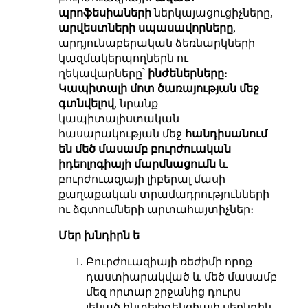
պրոֆեսիաների
ներկայացուցիչները,
արվեստների սպասավորները
,
արդյունաբերական ձեռնարկների
կազմակերպողներն ու
ղեկավարները՝
ինժեներները
։
Կապիտալի մոտ ծառայության մեջ
գտնվելով
, նրանք
կապիտալիստական
հասարակության մեջ
հանդիսանում
են մեծ մասամբ բուրժուական
իդեոլոգիայի մարմնացումն
և
բուրժուազյայի լիբերալ մասի
քաղաքական տրամադրությունների
ու ձգտումների արտահայտիչներ։
Մեր խնդիրն ե
Բուրժուազիայի ռեժիմի որոք
դաստիարակված և մեծ մասամբ
մեզ որտար շրջանից դուրս
յեկած ինտելիգենցիայի սերնդին