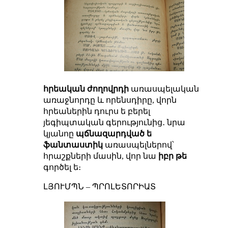
հրեական ժողովրդի
առասպելական
առաջնորդը և որենսդիրը, վորն
հրեաներին դուրս ե բերել
յեգիպտական գերությունից․ նրա
կյանոը
պճնազարդված ե
ֆանտաստիկ
առասպելներով՝
հրաշքների մասին, վոր նա
իբր թե
գործել ե։
ԼՅՈՒՄՊՆ – ՊՐՈԼԵՏՈՐԻԱՏ