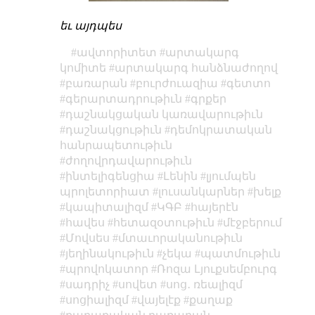
եւ այդպես
ավտորիտետ
արտակարգ
կոմիտե
արտակարգ հանձնաժողով
բառարան
բուրժուազիա
գետտո
գերարտադրութիւն
գրքեր
դաշնակցական կառավարութիւն
դաշնակցութիւն
դեմոկրատական
հանրապետութիւն
ժողովրդավարութիւն
ինտելիգենցիա
Լենին
լյումպեն
պրոլետորիատ
լուսանկարներ
խելք
կապիտալիզմ
ԿԳԲ
հայերէն
հավես
հետազօտութիւն
մէջբերում
Մովսես
մտաւորականութիւն
յեղինակութիւն
չեկա
պատմութիւն
պրովոկատոր
Ռոզա Լյուքսեմբուրգ
սադրիչ
սովետ
սոց․ ռեալիզմ
սոցիալիզմ
վայելէք
քաղաք