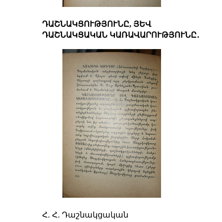
ԴԱՇՆԱԿՑՈՒԹՅՈՒՆԸ, ՅԵՎ
ԴԱՇՆԱԿՑԱԿԱՆ ԿԱՌԱՎԱՐՈՒԹՅՈՒՆԸ․
Հ․ Հ․ Դաշնակցական