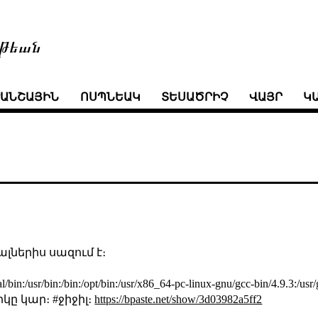
թեան
ՒԱՆՇԱՅԻՆ
ՈՍՊՆԵԱԿ
ՏԵՍԱԾՐԻՉ
ՎԱՅՐ
Կ
ներիս սազում է։
bin:/usr/bin:/bin:/opt/bin:/usr/x86_64-pc-linux-gnu/gcc-bin/4.9.3:/us
ը կար։ #ջիջիլ։
https://bpaste.net/show/3d03982a5ff2