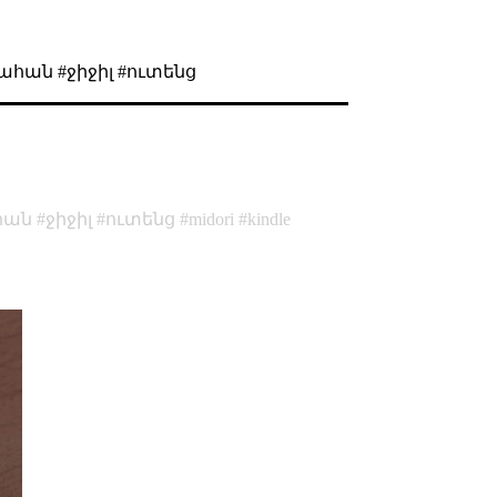
ահան #ջիջիլ #ուտենց
հան
ջիջիլ
ուտենց
midori
kindle