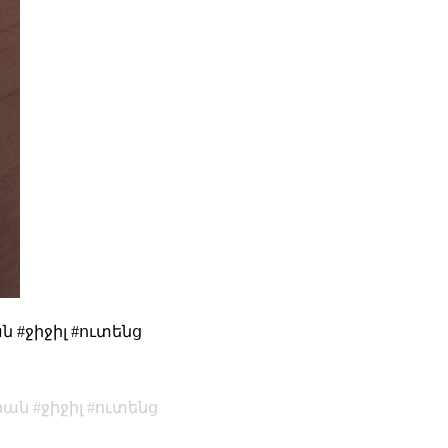
ն #ջիջիլ #ուտենց
հան
ջիջիլ
ուտենց