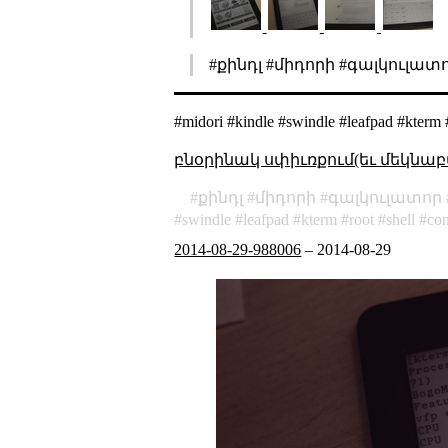
#քինդլ #միդորի #գալկուլատ
#midori #kindle #swindle #leafpad #kterm 
բնօրինակ սփիւռքում(եւ մեկնաբ
քինդլ
միդորի
գալկուլատոր
swindle
leafpad
kterm
root
shell
con
2014-08-29-988006
–
2014-08-29