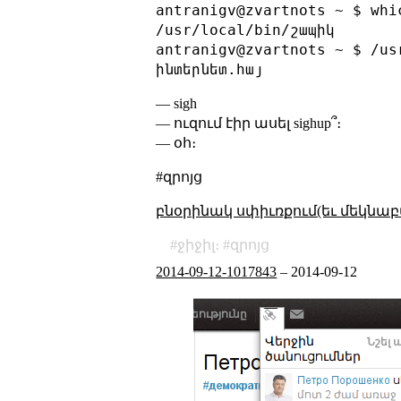
antranigv@zvartnots ~ $ whic
/usr/local/bin/շապիկ

antranigv@zvartnots ~ $ /us
— sigh
— ուզում էիր ասել sighup՞։
— օհ։
#զրոյց
բնօրինակ սփիւռքում(եւ մեկնաբ
ջիջիլ։
զրոյց
2014-09-12-1017843
–
2014-09-12