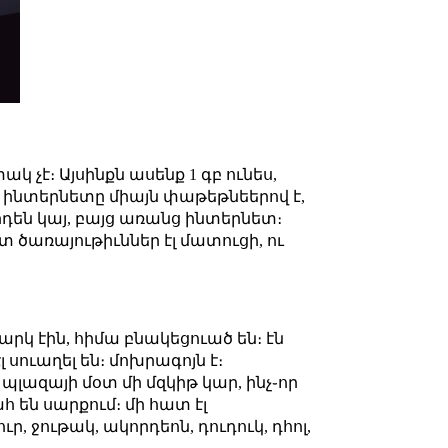
 չէ։ Այսինքն ասենք 1 գբ ունես,
 էլ ինտերնետը միայն փաթեթնեերով է,
 արդեն կայ, բայց առանց ինտերնետ։
 ծառայութիւններ էլ մատուցի, ու
։
տարկ էին, հիմա բնակեցուած են։ էն
սուաղել են։ մոխրագոյն է։
 պլազայի մօտ մի մզկիթ կար, ինչ֊որ
 են սարքում։ մի հատ էլ
 ջութակ, ակորդեոն, դուդուկ, դհոլ,