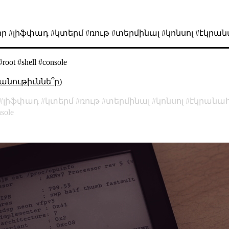
որ #լիֆփադ #կտերմ #ռութ #տերմինալ #կոնսոլ #էկրան
#root #shell #console
անութիւննե՞ր)
լիֆփադ
կտերմ
ռութ
տերմինալ
կոնսոլ
էկրանա
sole