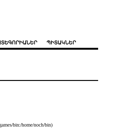
ԱՏԵԳՈՐԻԱՆԵՐ
ՊԻՏԱԿՆԵՐ
r/games/bin:/home/noch/bin)