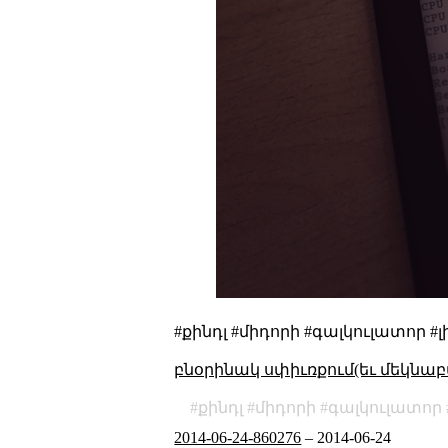
#քինդլ #միդորի #գալկուլատոր #
բնօրինակ սփիւռքում(եւ մեկնաբ
քինդլ
միդորի
գալկուլատոր
2014-06-24-860276
–
2014-06-24