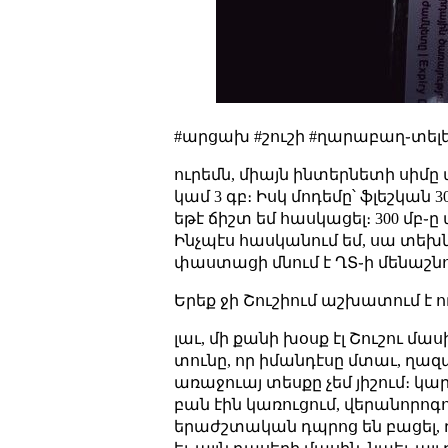
#արցախ #շուշի #ղարաբաղ֊տել
ուրեմն, միայն ինտերնետի սիմը 
կամ 3 գբ։ Իսկ մոդեմը՝ ֆլեշկան 
եթէ ճիշտ եմ հասկացել։ 300 մբ֊ը
Ինչպէս հասկանում եմ, սա տեխն
փաստացի մնում է ՂՏ֊ի մենաշն
Երեք ջի Շուշիում աշխատում է ո
լաւ, մի քանի խօսք էլ Շուշու մա
տունը, որ իմանդէսը մտաւ, ղազա
առաջուայ տեսքը չեմ յիշում։ կար
բան էին կառուցում, վերանորոգ
երաժշտական դպրոց են բացել, ղ