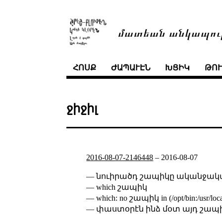
մատեան անկապու
ՀՈՍՔ
ԺԱՊԱՒԷՆ
ԽՑԻԿ
ԹՈ
ջիջիլ
2016-08-07-2146448
–
2016-08-07
— նուիրածդ շապիկը ականջակալ
— which շապիկ
— which: no շապիկ in (/opt/bin:/usr/local/
— փաստօրէն ինձ մօտ այդ շապիկ