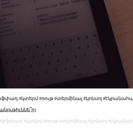
լիֆփադ #կտերմ #ռութ #տերմինալ #կոնսոլ #էկրանահա
անութիւննե՞ր)
լիֆփադ
կտերմ
ռութ
տերմինալ
կոնսոլ
էկրանա