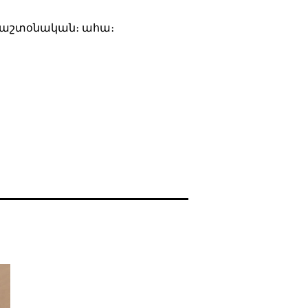
չ պաշտօնական։ ահա։