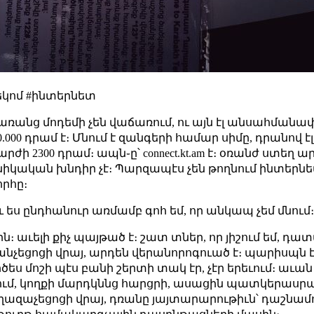
եկոմ #ինտերնետ
առանց մոդեմի չեն վաճառում, ու այն էլ անսահմանափակ
30.000 դրամ է։ Մնում է զանգերի համար սիմը, դրանով
 արժի 2300 դրամ։ ապն֊ը՝ connect.kt.am է։ օռանժ ստեղ
իկական խնդիր չէ։ Պարզապէս չեն թողնում ինտերնետ
որհը։
ւ ես ընդհանուր առմամբ գոհ եմ, որ անկապ չեմ մնում
սին։ աւելի քիչ պայթած է։ շատ տներ, որ յիշում եմ, դա
նչեցոցի վրայ, արդեն վերանորոգուած է։ պարիսպն էլ 
ծես մոշի պէս բանի շերտի տակ էր, չէր երեւում։ աւան
ում, կողքի մարդկննց հարցրի, ասացին պատկերասրահ
ազաչեցոցի վրայ, դռանը յայտարարութիւն՝ դաշնամուր,