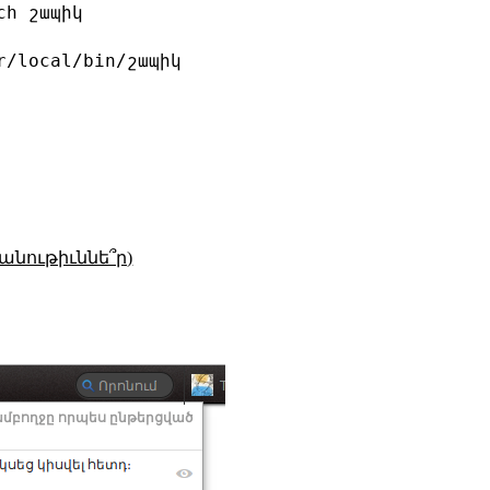
h շապիկ

r/local/bin/շապիկ 

անութիւննե՞ր)