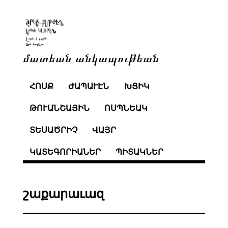
մատեան անկապութեան
ՀՈՍՔ
ԺԱՊԱՒԷՆ
ԽՑԻԿ
ԹՈՒԱՆՇԱՅԻՆ
ՈՍՊՆԵԱԿ
ՏԵՍԱԾՐԻՉ
ՎԱՅՐ
ԿԱՏԵԳՈՐԻԱՆԵՐ
ՊԻՏԱԿՆԵՐ
շաքարաւազ