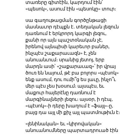
տառերը գիտէին, կարդում էին՝
«պեսոկ», ասում էին «պեսոկը» տուր։
սա գաղութացման գործընթացի
մասնաւոր դէպքն է․ տեղական լեզուն
դառնում է երկրորդ կարգի լեզու,
քանի որ այն պաշտօնական չէ,
իրենով այնպիսի կարեւոր բաներ,
ինչպէս շաքարաւազն» է, չեն
անուանւում։ սրանից յետոյ, երբ
մարդն ասի՝ «շաքարաւազ»՝ իր վրայ
ծուռ են նայում, թէ բա բոլորս «պէսոկ»
ենք ասում, դու ումի՞ց ես լաւը, ինչո՞ւ
մեր պէս չես խօսում։ այսպէս, եւ
մաքուր հայերէնը դառնում է
մարգինալների լեզու։ այսօր, ի դէպ,
«պէսոկ»֊ի դերը խաղում է «ֆայլ»֊ը,
բայց դա այլ մի քիչ այլ պատմութիւն է։
«լենինական» եւ «կիրովական»
անուանումները պարտադրուած էին