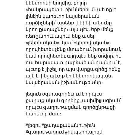
կենտրոնի կողմից․ բոլոր
«հանրապետութիւններում» պէտք է
լինէին կարեւոր կայսերական
գործիչների՝ ասենք լենինի անունը
կրող քաղաքներ։ այսպէս, երբ մենք
դեռ շարունակում ենք ասել՝
«լենինական», կամ «կիրովական»,
որովհետեւ չենք մտածում, խորանում,
կամ որովհետեւ այդպէս ենք սովոր, ու
դա հարազատ դարձած անուանում է,
պէտք է յիշել, որ այս վարքագիծը հենց
այն է, ինչ պէտք էր կենտրոնական,
կայսերական իշխանութեանը։
լեզուն օգտագործւում է որպէս
քաղաքական գործիք, ասիմիլյացիան՝
որպէս գաղութացման գործընթացի
կարեւոր մաս։
#լեզու #քաղաքականութիւն
#գաղութացում #իմպերիալիզմ