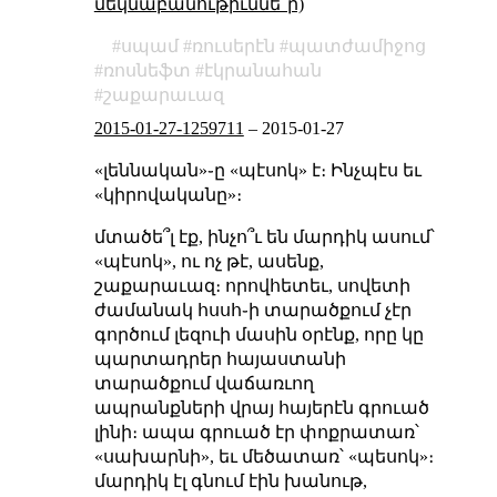
մեկնաբանութիւննե՞ր)
սպամ
ռուսերէն
պատժամիջոց
ռոսնեֆտ
էկրանահան
շաքարաւազ
2015-01-27-1259711
–
2015-01-27
«լեննական»֊ը «պէսոկ» է։ Ինչպէս եւ
«կիրովականը»։
մտածե՞լ էք, ինչո՞ւ են մարդիկ ասում՝
«պէսոկ», ու ոչ թէ, ասենք,
շաքարաւազ։ որովհետեւ, սովետի
ժամանակ հսսհ֊ի տարածքում չէր
գործում լեզուի մասին օրէնք, որը կը
պարտադրեր հայաստանի
տարածքում վաճառւող
ապրանքների վրայ հայերէն գրուած
լինի։ ապա գրուած էր փոքրատառ՝
«սախարնի», եւ մեծատառ՝ «պեսոկ»։
մարդիկ էլ գնում էին խանութ,