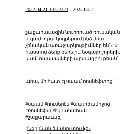
2022-04-21-10722323
–
2022-04-21
շաքարաւազին նուիրուած ռուսական
սպամ։ դրա կողքերում ինձ մօտ
չինական առաջարկութիւններ են՝ cnc
հաստոց ձեռք բերելու, եօգայի շորերի,
կամ տպասալների արտադրութեան՝
ահա, մի հատ էլ սպամ ռոսնեֆտից՝
#սպամ #ռուսերէն #պատժամիջոց
#ռոսնեֆտ #էկրանահան
#շաքարաւազ
բնօրինակ ծմակուտում(եւ