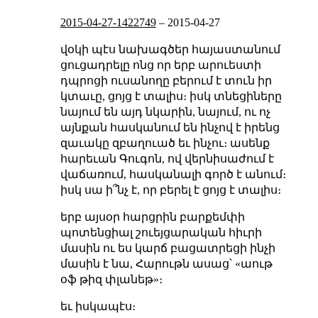
2015-04-27-1422749
–
2015-04-27
վօկի պէս նախագծեր հայաստանում
ցուցադրելը ոնց որ երբ արուեստի
դպրոցի ուսանողը բերում է տուն իր
կտաւը, ցոյց է տալիս։ իսկ տնեցիները
նայում են այդ նկարին, նայում, ու ոչ
այնքան հասկանում են ինչով է իրենց
զաւակը զբաղուած եւ ինչու։ ասենք
հարեւան Գուգոն, ով վերնիսաժում է
վաճառում, հասկանալի գործ է անում։
իսկ սա ի՞նչ է, որ բերել է ցոյց է տալիս։
երբ այսօր հարցրին բարքեմփի
պոտենցիալ շուեյցարական հիւրի
մասին ու ես կարճ բացատրեցի ինչի
մասին է նա, Հարութն ասաց՝ «աութ
օֆ թիզ փլանեթ»։
եւ իսկապէս։