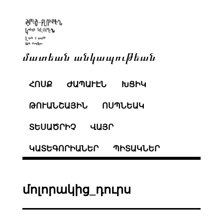
մատեան անկապութեան
ՀՈՍՔ
ԺԱՊԱՒԷՆ
ԽՑԻԿ
ԹՈՒԱՆՇԱՅԻՆ
ՈՍՊՆԵԱԿ
ՏԵՍԱԾՐԻՉ
ՎԱՅՐ
ԿԱՏԵԳՈՐԻԱՆԵՐ
ՊԻՏԱԿՆԵՐ
մոլորակից_դուրս