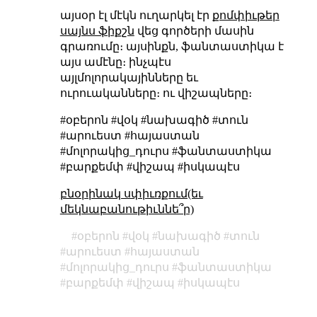
այսօր էլ մէկն ուղարկել էր
քոմփիւթեր
սայնս ֆիքշն
վեց գործերի մասին
գրառումը։ այսինքն, ֆանտաստիկա է
այս ամէնը։ ինչպէս
այլմոլորակայինները եւ
ուրուականները։ ու վիշապները։
#օբերոն #վօկ #նախագիծ #տուն
#արուեստ #հայաստան
#մոլորակից_դուրս #ֆանտաստիկա
#բարքեմփ #վիշապ #իսկապէս
բնօրինակ սփիւռքում(եւ
մեկնաբանութիւննե՞ր)
օբերոն
վօկ
նախագիծ
տուն
արուեստ
հայաստան
մոլորակից_դուրս
ֆանտաստիկա
բարքեմփ
վիշապ
իսկապէս