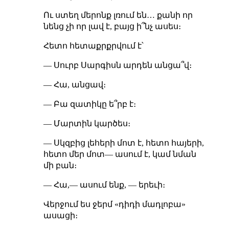
Ու ստեղ մերոնք լռում են… քանի որ
նենց չի որ լավ է, բայց ի՞նչ ասես։
Հետո հետաքրքրվում է՝
— Սուրբ Սարգիսն արդեն անցա՞վ։
— Հա, անցավ։
— Բա զատիկը ե՞րբ է։
— Մարտին կարծես։
— Սկզբից լեհերի մոտ է, հետո հայերի,
հետո մեր մոտ— ասում է, կամ նման
մի բան։
— Հա,— ասում ենք, — երեւի։
Վերջում ես ջերմ «դիդի մադլոբա»
ասացի։