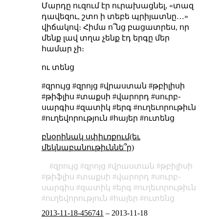
Մարդը ուզում էր ուրախացնել, «տազ
դավեզու, շտո ի տեբե պրիյատնը…»
վիճակով։ Հիմա ո՞նց բացատրես, որ
մենք լավ տղա չենք
էդ երգը մեր
համար չի։
ու տենց
#զրույց #զրոյց #վրաստան #թբիլիսի
#թիֆլիս #տաքսի #վարորդ #սուրբ֊
սարգիս #զատիկ #երգ #ուղեւորութիւն
#ուղեվորություն #հայեր #ուտենց
բնօրինակ սփիւռքում(եւ
մեկնաբանութիւննե՞ր)
զրույց
զրոյց
վրաստան
թբիլիսի
թիֆլիս
տաքսի
վարորդ
սուրբ֊
սարգիս
զատիկ
երգ
ուղեւորութիւն
ուղեվորություն
հայեր
ուտենց
2013-11-18-456741
–
2013-11-18