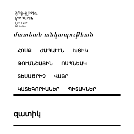
մատեան անկապութեան
ՀՈՍՔ
ԺԱՊԱՒԷՆ
ԽՑԻԿ
ԹՈՒԱՆՇԱՅԻՆ
ՈՍՊՆԵԱԿ
ՏԵՍԱԾՐԻՉ
ՎԱՅՐ
ԿԱՏԵԳՈՐԻԱՆԵՐ
ՊԻՏԱԿՆԵՐ
զատիկ