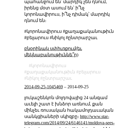
պահանջում են՝ մարդիկ չեն դնում,
իրենց մօտ ասում են՝ ի՞նչ
կորոնավիրուս, ի՞նչ դիմակ՝ մարդիկ
դնում են։
#կորոնավիրուս #քաղաքականութիւն
#բելարուս #նիկոլ #ընտրարշաւ
բնօրինակ սփիւռքում(եւ
մեկնաբանութիւննե՞ր)
կորոնավիրուս
քաղաքականութիւն
բելարուս
նիկոլ
ընտրարշաւ
2014-09-25-1045469
–
2014-09-25
լուկաշենկոն մոլդովայից 24 անգամ
աւելի շատ է խնձոր առնում, քան
մինչեւ ռուսական հակամոլդաւական
սանկցիաների սկիզբը։
http://www.star-
telegram.com/2014/09/24/6146141/moldova-sees-