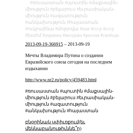
ռուսաստան
պուտին
մաքսային֊
միություն
բելարուս
եւրասիական֊
միություն
ազատություն
անկախություն
հայաստան
ուկրաինա
մոլդովա
ussr
ссср
cccp
խսհմ
украина
молдова
россия
свобода
2013-09-19-366915
–
2013-09-19
Мечты Владимира Путина о создании
Евразийского союза сегодня на последнем
издыхании
http://www.nr2.ru/policy/459483.html
#ռուսաստան #պուտին #մաքսային֊
միություն #բելարուս #եւրասիական֊
միություն #ազատություն
#անկախություն #հայաստան
բնօրինակ սփիւռքում(եւ
մեկնաբանութիւննե՞ր)