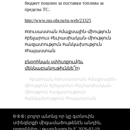
бюджет пошлин за поставки топлива за
пределы ТС.
http://www.rus-obr.ru/ru-web/23325
#ռուսաստան #մաքսային֊միություն
#բելարուս #եւրասիական֊միություն
#ազատություն #անկախություն
#հայաստան
բնօրինակ սփիւռքում(եւ
մեկնաբանութիւննե՞ր)
բարդակ
ռուսաստան
մաքսային֊
միություն
բելարուս
եւրասիական֊
միություն
ազատություն
անկախություն
հայաստան
🅭 🅯 🄏 | բոլոր անոնց որ կը գտնուին
տիեզերքի միգամածութենէն անդին,
ողջոյններ։ |
թարմացուել է՝ 2026-02-19