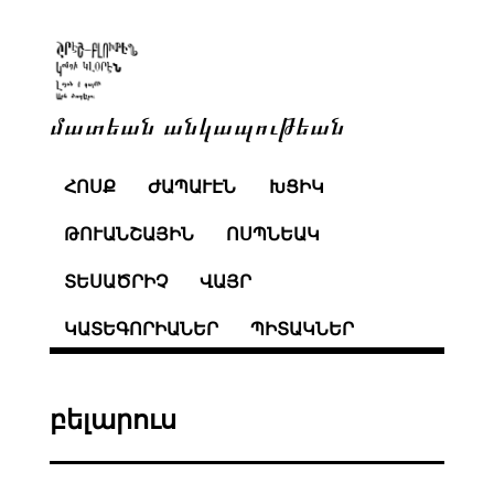
մատեան անկապութեան
ՀՈՍՔ
ԺԱՊԱՒԷՆ
ԽՑԻԿ
ԹՈՒԱՆՇԱՅԻՆ
ՈՍՊՆԵԱԿ
ՏԵՍԱԾՐԻՉ
ՎԱՅՐ
ԿԱՏԵԳՈՐԻԱՆԵՐ
ՊԻՏԱԿՆԵՐ
բելարուս