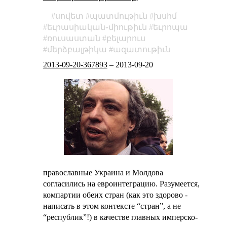
սովետ
պատմութիւն
խսհմ
եւրասիական֊միութիւն
եւրոպա
ռուսաստան
բելարուս
մերձբալթիկա
ազատութիւն
2013-09-20-367893
–
2013-09-20
православные Украина и Молдова
согласились на евроинтеграцию. Разумеется,
компартии обеих стран (
как это здорово -
написать в этом контексте “стран”, а не
“республик”!
) в качестве главных имперско-