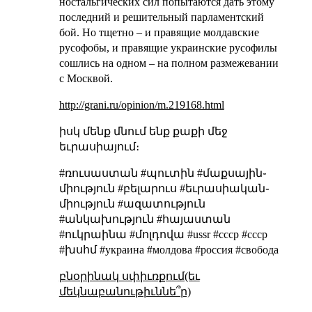
ностальгических сил попытаются дать этому
последний и решительный парламентский
бой. Но тщетно – и правящие молдавские
русофобы, и правящие украинские русофилы
сошлись на одном – на полном размежевании
с Москвой.
http://grani.ru/opinion/m.219168.html
իսկ մենք մնում ենք
քաքի մեջ
եւրասիայում
։
#ռուսաստան #պուտին #մաքսային֊
միություն #բելարուս #եւրասիական֊
միություն #ազատություն
#անկախություն #հայաստան
#ուկրաինա #մոլդովա #ussr #ссср #cccp
#խսհմ #украина #молдова #россия #свобода
բնօրինակ սփիւռքում(եւ
մեկնաբանութիւննե՞ր)