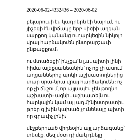
2020-06-02-4332436
–
2020-06-02
բելարուսի
էս
կադրերն էի նայում, ու
յիշեցի էն վիճակը երբ սիծիի աղցան
սարքող կանանց ուղարկեցին նիկոլի
վրայ հարձակուեն ընտրարշաւի
ընթացքում։
ու մտածեցի՝ ինչքա՛ն լաւ պիտի լինի
հիմա ալեքսանեանին՝ ոչ ոք չի ասում
աղցաններից պոկի աշխատողներից
տար սրա֊նրա վրայ հարձակուեն։ ոչ
ոք չի ճնշում, որ այլապէս չեն թողնի
աշխատի։ ազնիւ աշխատելն ու
հարկային կամ այլ ադմինիստրատիւ
թրեր գլխին կախած չունենալը պիտի
որ գրաւիչ լինի։
մէջբերուած վիդեօյին այլ արձագանք՝
տեսէք, մեզ մօտ դիմակ դնելը