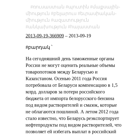
ռուսաստան
պուտին
մաքսային֊
միություն
բելարուս
եւրասիական֊
միություն
ազատություն
անկախություն
հայաստան
2013-09-19-366909
–
2013-09-19
#բարդակ ՝
На сегодняшний день таможенные органы
России не могут оценить реальные объемы
товаропотоков между Беларусью и
Казахстаном. Осенью 2011 года Россия
потребовала от Беларуси компенсацию в 1,5
млрд. долларов за потери российского
бюджета от импорта белорусского бензина
под видом растворителей и смазок, которые
не облагаются пошлиной. А летом 2012 года
стало известно, что Беларусь реэкспортирует
нефтепродукты под видом растворителей, что
позволяет ей избегать выплат в российский