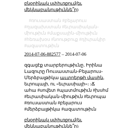
բնօրինակ սփիւռքում(եւ
մեկնաբանութիւննե՞ր)
ռուսաստան
բելարուս
ղազախստան
եւրասիական֊
միութիւն
մաքսային֊միութիւն
հեռախօս
նոութբուք
դիւրակիր
ազատութիւն
2014-07-06-882577
–
2014-07-06
զգացէք տարբերութիւնը․ Իրինա
Լազուրը Ռուսաստան֊Բելարուս֊
Մերձբալթիկա
աւտոերթի մասին
,
եւրոպայի, ու «եւրասիայի»։ ։Ճ
ահա #սովետ #պատմութիւն #խսհմ
#եւրասիական֊միութիւն #եւրոպա
#ռուսաստան #բելարուս
#մերձբալթիկա #ազատութիւն
բնօրինակ սփիւռքում(եւ
մեկնաբանութիւննե՞ր)