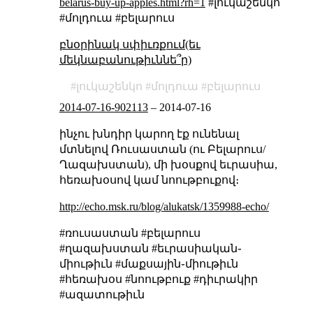
belarus-buy-up-apples.html?rh=1
#լուկաշենկո
#մոլդուա #բելարուս
բնօրինակ սփիւռքում(եւ
մեկնաբանութիւննե՞ր)
լուկաշենկո
մոլդուա
բելարուս
2014-07-16-902113
–
2014-07-16
ինչու խնդիր կարող էք ունենալ
մտնելով Ռուսաստան (ու Բելարուս/
Ղազախստան), մի խօսքով եւրասիա,
հեռախօսով կամ նոութբուքով։
http://echo.msk.ru/blog/alukatsk/1359988-echo/
#ռուսաստան #բելարուս
#ղազախստան #եւրասիական֊
միութիւն #մաքսային֊միութիւն
#հեռախօս #նոութբուք #դիւրակիր
#ազատութիւն