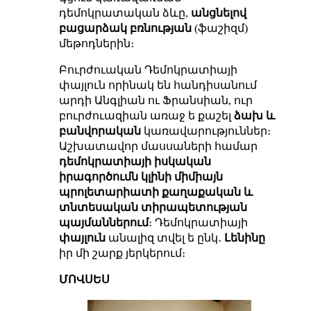
դեմոկրատական ձևը,
անցնելով
բացարձակ բռնության
(ֆաշիզմ)
մեթոդներին։
Բուրժուական Դեմոկրատիայի
փայլուն որինակ են հանդիսանում
արդի Անգլիան ու Ֆրանսիան, ուր
բուրժուազիան առաջ ե քաշել
ձախ և
բանվորական
կառավարություններ։
Աշխատավոր մասսաների համար
դեմոկրատիայի իսկական
իրագործումն կլինի միմիայն
պրոլետարիատի քաղաքական և
տնտեսական տիրապետության
պայմաններում
։ Դեմոկրատիայի
փայլուն
անալիզ տվել ե ընկ․
Լենինը
իր մի շարք յերկերում։
ՄՈՎՍԵՍ