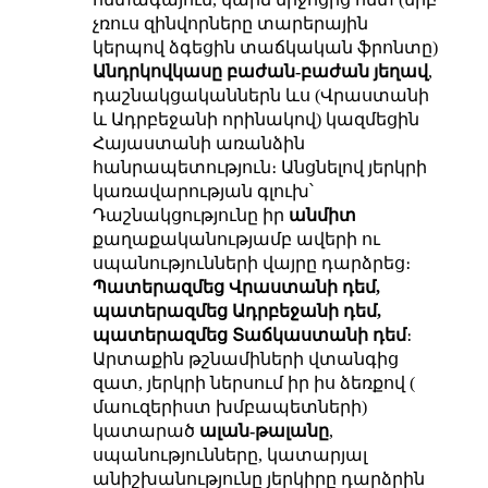
չռուս զինվորները տարերային
կերպով ձգեցին տաճկական ֆրոնտը)
Անդրկովկասը բաժան-բաժան յեղավ
,
դաշնակցականներն ևս (Վրաստանի
և Ադրբեջանի որինակով) կազմեցին
Հայաստանի առանձին
հանրապետություն։ Անցնելով յերկրի
կառավարության գլուխ՝
Դաշնակցությունը իր
անմիտ
քաղաքականությամբ ավերի ու
սպանությունների վայրը դարձրեց։
Պատերազմեց Վրաստանի դեմ,
պատերազմեց Ադրբեջանի դեմ,
պատերազմեց Տաճկաստանի դեմ
։
Արտաքին թշնամիների վտանգից
զատ, յերկրի ներսում իր իս ձեռքով (
մաուզերիստ խմբապետների)
կատարած
ալան-թալանը
,
սպանությունները, կատարյալ
անիշխանությունը յերկիրը դարձրին