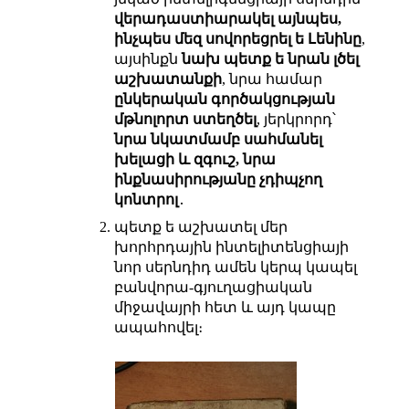
վերադաստիարակել այնպես,
ինչպես մեզ սովորեցրել ե Լենինը
,
այսինքն
նախ պետք ե նրան լծել
աշխատանքի
, նրա համար
ընկերական գործակցության
մթնոլորտ ստեղծել
, յերկրորդ՝
նրա նկատմամբ սահմանել
խելացի և զգուշ, նրա
ինքնասիրությանը չդիպչող
կոնտրոլ
․
պետք ե աշխատել մեր
խորհրդային ինտելիտենցիայի
նոր սերնդիդ ամեն կերպ կապել
բանվորա-գյուղացիական
միջավայրի հետ և այդ կապը
ապահովել։