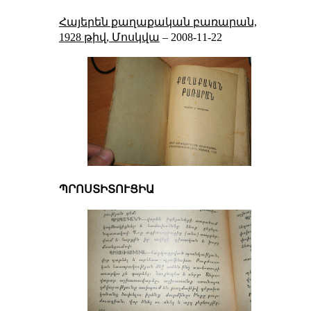
Հայերեն քաղաքական բառարան,
1928 թիվ, Մոսկվա
–
2008-11-22
ՊՐՈՍՏԻՏՈՒՑԻԱ