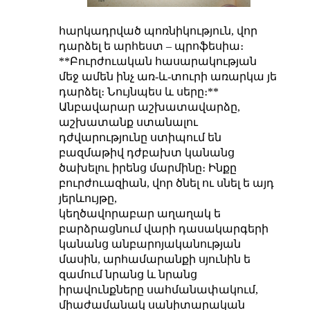
հարկադրված պոռնիկություն, վոր
դարձել ե արհեստ – պրոֆեսիա։
**Բուրժուական հասարակության
մեջ ամեն ինչ առ-և-տուրի առարկա յե
դարձել։ Նույնպես և սերը։**
Անբավարար աշխատավարձը,
աշխատանք ստանալու
դժվարությունը ստիպում են
բազմաթիվ դժբախտ կանանց
ծախելու իրենց մարմինը։ Ինքը
բուրժուազիան, վոր ծնել ու սնել ե այդ
յերևույթը,
կեղծավորաբար աղաղակ ե
բարձրացնում վարի դասակարգերի
կանանց անբարոյականության
մասին, արհամարանքի սյունին ե
զամում նրանց և նրանց
իրավունքները սահմանափակում,
միաժամանակ սանիտարական