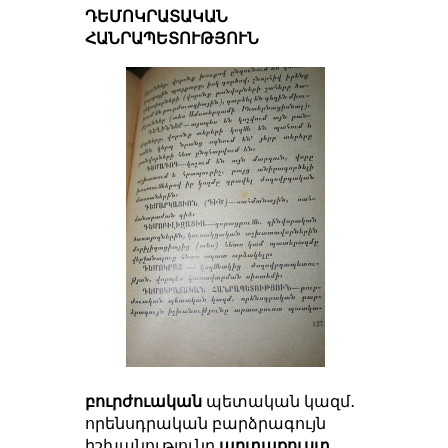
ԴԵՄՈԿՐԱՏԱԿԱՆ
ՀԱՆՐԱՊԵՏՈՒԹՅՈՒՆ
բուրժուական
պետական կազմ․
որենսդրական բարձրագույն
իշխանությունը
արտաքուստ