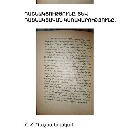
ԴԱՇՆԱԿՑՈՒԹՅՈՒՆԸ, ՅԵՎ
ԴԱՇՆԱԿՑԱԿԱՆ ԿԱՌԱՎԱՐՈՒԹՅՈՒՆԸ․
Հ․ Հ․ Դաշնակցական