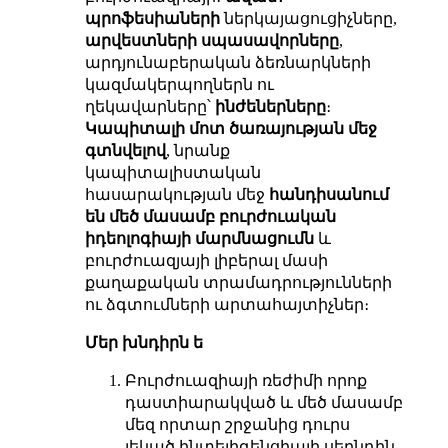
պրոֆեսիաների
ներկայացուցիչները,
արվեստների սպասավորները
,
արդյունաբերական ձեռնարկների
կազմակերպողներն ու
ղեկավարները՝
ինժեներները
։
Կապիտալի մոտ ծառայության մեջ
գտնվելով
, նրանք
կապիտալիստական
հասարակության մեջ
հանդիսանում
են մեծ մասամբ բուրժուական
իդեոլոգիայի մարմնացումն
և
բուրժուազյայի լիբերալ մասի
քաղաքական տրամադրությունների
ու ձգտումների արտահայտիչներ։
Մեր խնդիրն ե
Բուրժուազիայի ռեժիմի որոք
դաստիարակված և մեծ մասամբ
մեզ որտար շրջանից դուրս
յեկած ինտելիգենցիայի սերնդին