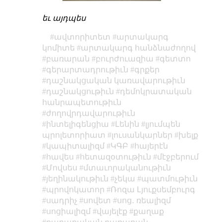
եւ այդպես
ավտորիտետ
արտակարգ
կոմիտե
արտակարգ հանձնաժողով
բառարան
բուրժուազիա
գետտո
գերարտադրութիւն
գրքեր
դաշնակցական կառավարութիւն
դաշնակցութիւն
դեմոկրատական
հանրապետութիւն
ժողովրդավարութիւն
ինտելիգենցիա
Լենին
լյումպեն
պրոլետորիատ
լուսանկարներ
խելք
կապիտալիզմ
ԿԳԲ
հայերէն
հավես
հետազօտութիւն
մէջբերում
Մովսես
մտաւորականութիւն
յեղինակութիւն
չեկա
պատմութիւն
պրովոկատոր
Ռոզա Լյուքսեմբուրգ
սադրիչ
սովետ
սոց․ ռեալիզմ
սոցիալիզմ
վայելէք
քաղաք