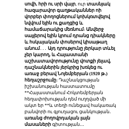
սովի, հրի ու սրի վայր
, ուր
տասնյակ
հազարավոր գաղթականներ ոի
վորբեր փողոցներում կոխկռտվելով
նվվում եյին ու քաղցից և
համաճարակից մեռնում
։
Անվերջ
սայլերով եյին կրում դրանց դիակները
և հսկայական փոսերով կիսաթաղ
անում
․․․
Այդ դրությունը յերկար տևել
չեր կարող, և Հայաստանի
աշխատավորությունը վոտքի յելավ,
դաշնակներին յերկրից խռկեց ու
առաջ բերավ Նոյեմբերյան (1920 թ․)
հեղաշրջումը
։ Դաշնակցության
իշխանության հաստատումը
**Հայաստանում Հոկտեմբերյան
հեղափոխության դեմ ուղղված մի
ակտ եր **և տեղի ունեցավ հակառակ
բանվորի ու գյուղացու ցանկության․
առանց ժողովրդական լայն
մասաների
գիտության․․․