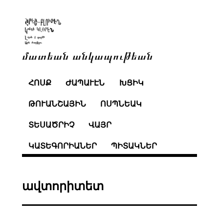
մատեան անկապութեան
ՀՈՍՔ
ԺԱՊԱՒԷՆ
ԽՑԻԿ
ԹՈՒԱՆՇԱՅԻՆ
ՈՍՊՆԵԱԿ
ՏԵՍԱԾՐԻՉ
ՎԱՅՐ
ԿԱՏԵԳՈՐԻԱՆԵՐ
ՊԻՏԱԿՆԵՐ
ավտորիտետ