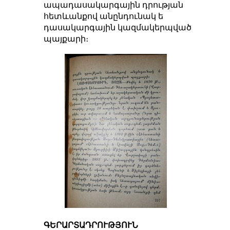
ապադասակարգային դրության
հետևանքով անընդունակ ե
դասակարգային կազմակերպված
պայքարի։
ԳԵՐԱՐՏԱԴՐՈՒԹՅՈՒՆ