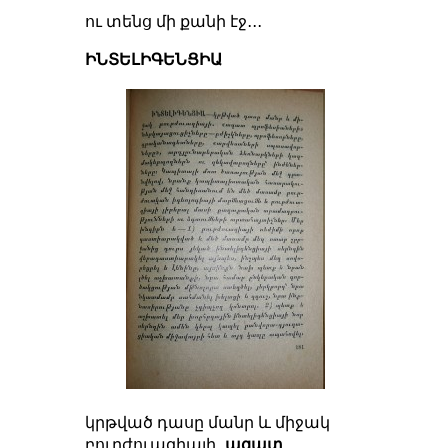
ու տենց մի քանի էջ․․․
ԻՆՏԵԼԻԳԵՆՑԻԱ
կրթված դասը մանր և միջակ
բուրժուազիայի․
ազատ