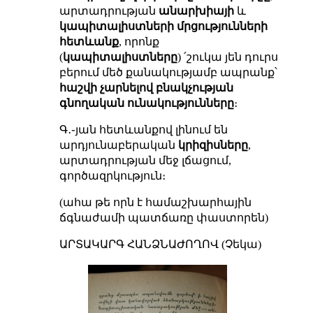
արտադրության
անարխիայի
և
կապիտալիստների մրցությունների
հետևանք
, որոնք
(
կապիտալիստները
) ՛շուկա յեն դուրս
բերում մեծ քանակությամբ ապրանք՝
հաշվի չարնելով բնակչության
գնողական ունակությունները
։
Գ․֊յան հետևանքով լինում են
արդյունաբերական
կրիզիսները
,
արտադրության մեջ լճացում,
գործազրկություն։
(ահա թե որն է համաշխարհային
ճգնաժամի պատճառը փաստորեն)
ԱՐՏԱԿԱՐԳ ՀԱՆՁՆԱԺՈՂՈՎ (Չեկա)