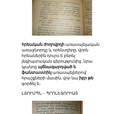
հրեական ժողովրդի
առասպելական
առաջնորդը և որենսդիրը, վորն
հրեաներին դուրս ե բերել
յեգիպտական գերությունից․ նրա
կյանոը
պճնազարդված ե
ֆանտաստիկ
առասպելներով՝
հրաշքների մասին, վոր նա
իբր թե
գործել ե։
ԼՅՈՒՄՊՆ – ՊՐՈԼԵՏՈՐԻԱՏ