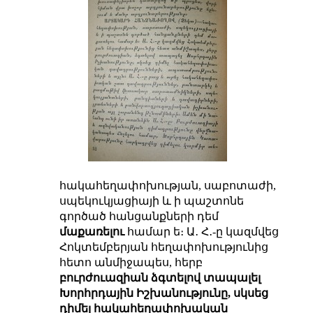
հակահեղափոխության, սաբոտաժի,
սպեկուկյացիայի և ի պաշտոնե
գործած հանցանքների դեմ
մաքառելու
համար ե։ Ա․ Հ․-ը կազմվեց
Հոկտեմբերյան հեղափոխությունից
հետո անմիջապես, հերբ
բուրժուազիան ձգտելով տապալել
Խորհրդային Իշխանությունը, սկսեց
դիմել հակահեղափոխական