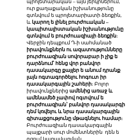
պրոլետարական – այն յերկրներում,
ուր քաղաքական իշխանությունը
գտնվում ե պրոլետարիատի ձեռքին,
և
կարող ե լինել բուրժուական –
կապիտալիստական իշխանությունը
գտնվում ե բուրժուազիայի ձեռքին
։
Վերջին դեպքում Դ-ի սահմանած
իրավունքներն ու ազատությունները
բուրժուազիան սովորաբար ի չիք ե
դարձնում՝ հենց վոր բանվոր
դասակարգը քայլեր ե անում դրանք
լայն ոգտագործելու հոգուտ իր
դասակարգային շահերի
։ Բոլոր
իրավունքներից
ամենից առաջ և
ամենամեծ չափով ոգտվում ե
բուրժուազիան՝ բանվոր դասակարգի
դեմ կռվելու և նրա դասակարգային
գիտաքցությունը
մթագնելու
համար
։
Բուրժուազիան դասակարգային
պայքարի սուր մոմենտներին դեն ե
գցում կառավառման