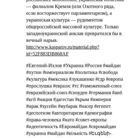
— филиалом Кремля (или Охотного ряда,
если восторжествует парламентаризм), а
украинская культура — рудиментом
общероссийской массовой культуре. Только
западноукраинский анклав превратился бы в
вечный нарыв.
http://www.kasparov.ru/material.php?
id=52F883DB868AF
#Евгений-Ихлов #Украина #Россия #майдан
#путин #империализм #политика #свобода
#культура #мексика #лукашенко #гдр #европа
#прослушка #евразэс #тс #таможенный-союз
#евразийский-союз #сноуден #германия #анб
#кгб #нация #дагестан #крым #империя
#ирак #хусейн #мубарак #насер #египет
#деспотизм #авторитаризм #демография
#права-человека #нато #совет-европы
#идентичность #Евромайдан #євромайдан
#украина #майдан #вільність #Եւգենի֊