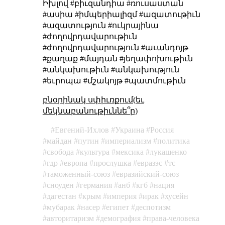
Իխլով #բիւզանդիա #ռուսաստան
#ասիա #իմպերիալիզմ #ազատութիւն
#ազատություն #ուկրայինա
#ժողովրդավարութիւն
#ժողովրդավարություն #աւանդոյթ
#քաղաք #մայդան #յեղափոխութիւն
#անկախութիւն #անկախություն
#եւրոպա #մշակոյթ #պատմութիւն
բնօրինակ սփիւռքում(եւ
մեկնաբանութիւննե՞ր)
Евгений-Ихлов
Украина
Россия
майдан
путин
империализм
политика
свобода
культура
мексика
лукашенко
гдр
европа
прослушка
евразэс
тс
таможенный-союз
евразийский-союз
сноуден
германия
анб
кгб
нация
дагестан
крым
империя
ирак
хусейн
мубарак
насер
египет
деспотизм
авторитаризм
демография
права-человека