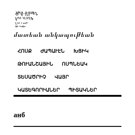
մատեան անկապութեան
ՀՈՍՔ
ԺԱՊԱՒԷՆ
ԽՑԻԿ
ԹՈՒԱՆՇԱՅԻՆ
ՈՍՊՆԵԱԿ
ՏԵՍԱԾՐԻՉ
ՎԱՅՐ
ԿԱՏԵԳՈՐԻԱՆԵՐ
ՊԻՏԱԿՆԵՐ
анб