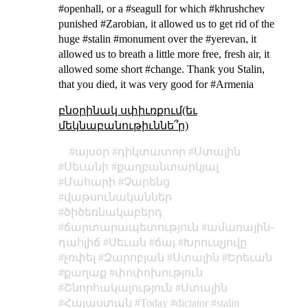
#openhall, or a #seagull for which #khrushchev
punished #Zarobian, it allowed us to get rid of the
huge #stalin #monument over the #yerevan, it
allowed us to breath a little more free, fresh air, it
allowed some short #change. Thank you Stalin,
that you died, it was very good for #Armenia
բնօրինակ սփիւռքում(եւ
մեկնաբանութիւննե՞ր)
այսօր
դիկտատոր
Ստալին
Սեւանի
քաղբանտարկյալ
Մահարի
Չարենց
վաթսունականներ
ծիծեռնակաբերդ
ճարտարապետություն
ամառային֊
դահլիճ
Սեւան
ճայ
Խրուսչյովը
չռփել
Զարոբյան
Ստալին
Երեւան
քաղաք
փոփոխություն
Շնորհակալություն
Ստալին
Հայաստան
Today
dictator
stalin