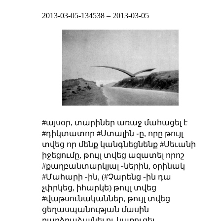
2013-03-05-134538
–
2013-03-05
#այսօր, տարիներ առաջ մահացել է
#դիկտատոր #Ստալին ֊ը, որը թույլ
տվեց որ մենք կանգնեցնենք #Սեւանի
իջեցումը, թույլ տվեց ազատել որոշ
#քաղբանտարկյալ ֊ներին, օրինակ
#Մահարի ֊ին, (#Չարենց ֊ին դա
չփրկեց, իհարկե) թույլ տվեց
#վաթսունականներ, թույլ տվեց
ցեղասպանության մասին
բարձրաձայնել ու կառուցել