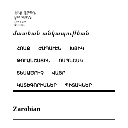
մատեան անկապութեան
ՀՈՍՔ
ԺԱՊԱՒԷՆ
ԽՑԻԿ
ԹՈՒԱՆՇԱՅԻՆ
ՈՍՊՆԵԱԿ
ՏԵՍԱԾՐԻՉ
ՎԱՅՐ
ԿԱՏԵԳՈՐԻԱՆԵՐ
ՊԻՏԱԿՆԵՐ
Zarobian