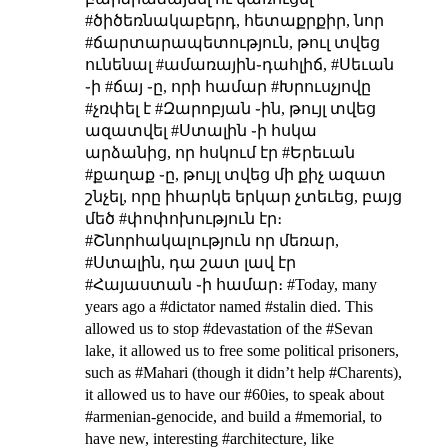
#ծիծեռնակաբերդ, հետաքրքիր, նոր
#ճարտարապետություն, թուլ տվեց
ունենալ #ամառային֊դահլիճ, #Սեւան
֊ի #ճայ ֊ը, որի համար #Խրուսչյովը
#չռփել է #Զարոբյան ֊ին, թույլ տվեց
ազատվել #Ստալին ֊ի հսկա
արձանից, որ հսկում էր #Երեւան
#քաղաք ֊ը, թույլ տվեց մի քիչ ազատ
շնչել, որը իհարկե երկար չտեւեց, բայց
մեծ #փոփոխություն էր։
#Շնորհակալություն որ մեռար,
#Ստալին, դա շատ լավ էր
#Հայաստան ֊ի համար։
#Today, many
years ago a #dictator named #stalin died. This
allowed us to stop #devastation of the #Sevan
lake, it allowed us to free some political prisoners,
such as #Mahari (though it didn’t help #Charents),
it allowed us to have our #60ies, to speak about
#armenian-genocide, and build a #memorial, to
have new, interesting #architecture, like