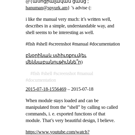
@{ասոցիալական ցանց ;
hanuman@spyurk.am
} ’s advise (:
i like the manual very much: it’s written well,
describes in a simple, understandable way, and
shell seems to be interesting as well.
#fish #shell #screenshot #manual #documentation
բնօրինակ սփիւռքում(եւ
մեկնաբանութիւննե՞ր)
fish
shell
screenshot
manual
documentation
2015-07-18-1556469
–
2015-07-18
When module stays loaded and can be
manipulated from the “shell” by calling so called
commands, i. e. exported functions of that
module. That’s very beautiful design, I believe.
https://www.youtube.com/watch?