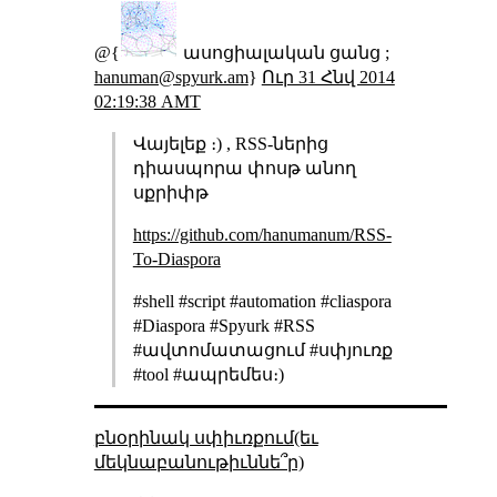
@{
ասոցիալական ցանց ;
hanuman@spyurk.am
}
Ուր 31 Հնվ 2014
02:19:38 AMT
Վայելեք ։) , RSS-ներից
դիասպորա փոսթ անող
սքրիփթ
https://github.com/hanumanum/RSS-
To-Diaspora
#shell #script #automation #cliaspora
#Diaspora #Spyurk #RSS
#ավտոմատացում #սփյուռք
#tool #ապրեմես։)
բնօրինակ սփիւռքում(եւ
մեկնաբանութիւննե՞ր)