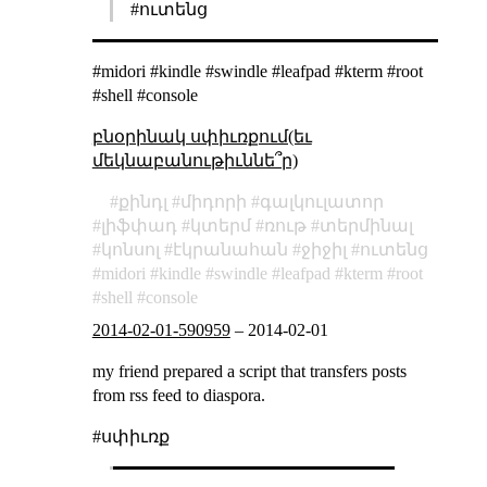
#ուտենց
#midori #kindle #swindle #leafpad #kterm #root
#shell #console
բնօրինակ սփիւռքում(եւ
մեկնաբանութիւննե՞ր)
քինդլ
միդորի
գալկուլատոր
լիֆփադ
կտերմ
ռութ
տերմինալ
կոնսոլ
էկրանահան
ջիջիլ
ուտենց
midori
kindle
swindle
leafpad
kterm
root
shell
console
2014-02-01-590959
–
2014-02-01
my friend prepared a script that transfers posts
from rss feed to diaspora.
#սփիւռք