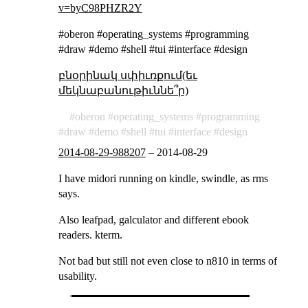
v=byC98PHZR2Y
#oberon #operating_systems #programming
#draw #demo #shell #tui #interface #design
բնօրինակ սփիւռքում(եւ
մեկնաբանութիւննե՞ր)
oberon
operating_systems
programming
draw
demo
shell
tui
interface
design
2014-08-29-988207
–
2014-08-29
I have midori running on kindle, swindle, as rms
says.
Also leafpad, galculator and different ebook
readers. kterm.
Not bad but still not even close to n810 in terms of
usability.