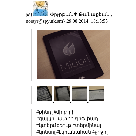
@{
Փրչրթան✱ Թանաքեան ;
norayr@spyurk.am
}
29.08.2014, 18:15:55
#քինդլ #միդորի
#գալկուլատոր #լիֆփադ
#կտերմ #ռութ #տերմինալ
#կոնսոլ #էկրանահան #ջիջիլ