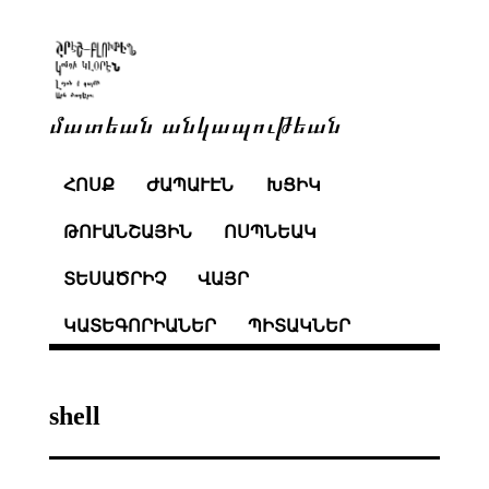
մատեան անկապութեան
ՀՈՍՔ
ԺԱՊԱՒԷՆ
ԽՑԻԿ
ԹՈՒԱՆՇԱՅԻՆ
ՈՍՊՆԵԱԿ
ՏԵՍԱԾՐԻՉ
ՎԱՅՐ
ԿԱՏԵԳՈՐԻԱՆԵՐ
ՊԻՏԱԿՆԵՐ
shell