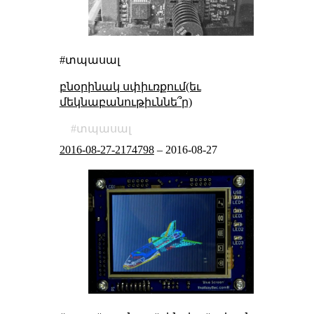
#տպասալ
բնօրինակ սփիւռքում(եւ
մեկնաբանութիւննե՞ր)
տպասալ
2016-08-27-2174798
–
2016-08-27