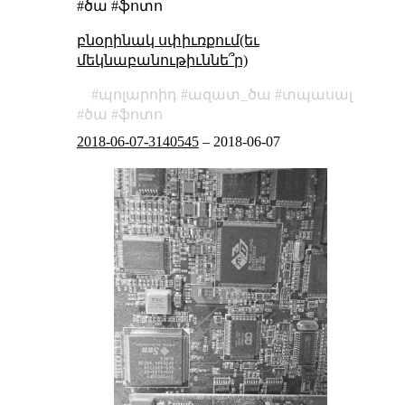
#ծա #ֆոտո
բնօրինակ սփիւռքում(եւ
մեկնաբանութիւննե՞ր)
պոլարոիդ
ազատ_ծա
տպասալ
ծա
ֆոտո
2018-06-07-3140545
–
2018-06-07