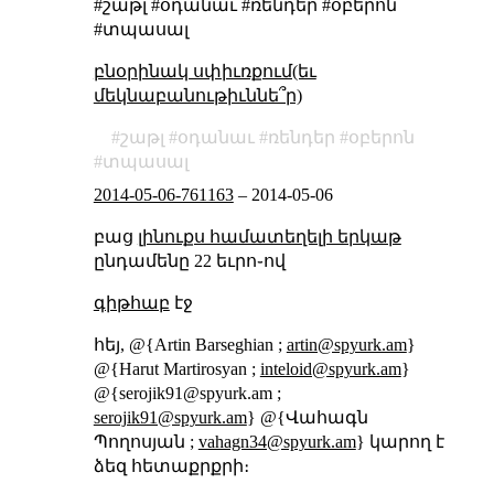
#շաթլ #օդանաւ #ռենդեր #օբերոն
#տպասալ
բնօրինակ սփիւռքում(եւ
մեկնաբանութիւննե՞ր)
շաթլ
օդանաւ
ռենդեր
օբերոն
տպասալ
2014-05-06-761163
–
2014-05-06
բաց
լինուքս համատեղելի երկաթ
ընդամենը 22 եւրո֊ով
գիթհաբ
էջ
հեյ, @{Artin Barseghian ;
artin@spyurk.am
}
@{Harut Martirosyan ;
inteloid@spyurk.am
}
@{serojik91@spyurk.am ;
serojik91@spyurk.am
} @{Վահագն
Պողոսյան ;
vahagn34@spyurk.am
} կարող է
ձեզ հետաքրքրի։