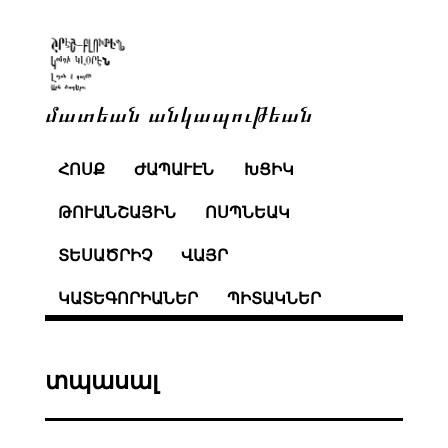
մատեան անկապութեան
ՀՈՍՔ
ԺԱՊԱՒԷՆ
ԽՑԻԿ
ԹՈՒԱՆՇԱՅԻՆ
ՈՍՊՆԵԱԿ
ՏԵՍԱԾՐԻՉ
ՎԱՅՐ
ԿԱՏԵԳՈՐԻԱՆԵՐ
ՊԻՏԱԿՆԵՐ
տպասալ