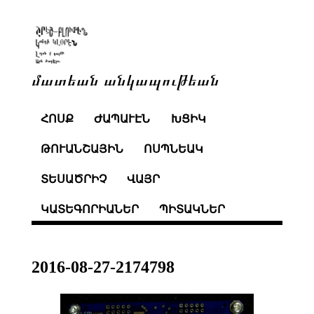
մատեան անկապութեան
ՀՈՍՔ
ԺԱՊԱՒԷՆ
ԽՑԻԿ
ԹՈՒԱՆՇԱՅԻՆ
ՈՍՊՆԵԱԿ
ՏԵՍԱԾՐԻՉ
ՎԱՅՐ
ԿԱՏԵԳՈՐԻԱՆԵՐ
ՊԻՏԱԿՆԵՐ
2016-08-27-2174798