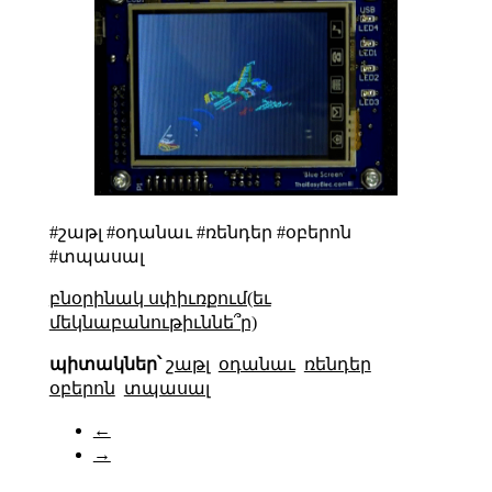
#շաթլ #օդանաւ #ռենդեր #օբերոն
#տպասալ
բնօրինակ սփիւռքում(եւ
մեկնաբանութիւննե՞ր)
պիտակներ՝
շաթլ
օդանաւ
ռենդեր
օբերոն
տպասալ
←
→