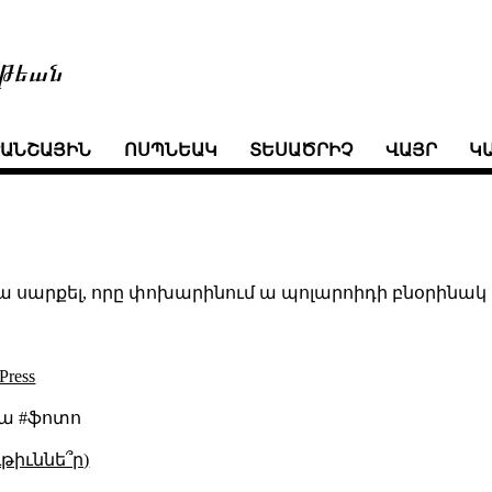
թեան
ՒԱՆՇԱՅԻՆ
ՈՍՊՆԵԱԿ
ՏԵՍԱԾՐԻՉ
ՎԱՅՐ
Կ
 սարքել, որը փոխարինում ա պոլարոիդի բնօրինակ պ
Press
ա #ֆոտո
թիւննե՞ր)