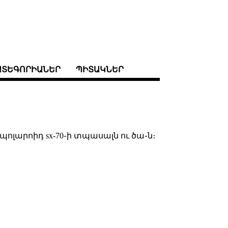
ԱՏԵԳՈՐԻԱՆԵՐ
ՊԻՏԱԿՆԵՐ
ոլարոիդ sx-70֊ի տպասալն ու ծա֊ն։