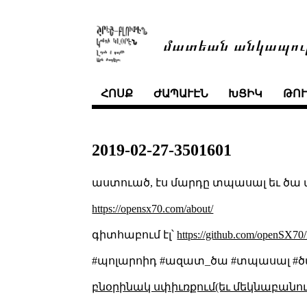
մատեան անկապու
ՀՈՍՔ
ԺԱՊԱՒԷՆ
ԽՑԻԿ
ԹՈ
2019-02-27-3501601
աստուած, էս մարդը տպասալ եւ ծա ա
https://opensx70.com/about/
գիտհաբում էլ՝
https://github.com/openSX70/
#պոլարոիդ #ազատ_ծա #տպասալ #ծ
բնօրինակ սփիւռքում(եւ մեկնաբանու