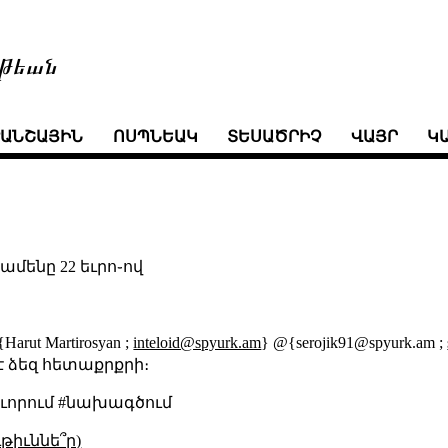
թեան
ՒԱՆՇԱՅԻՆ
ՈՍՊՆԵԱԿ
ՏԵՍԱԾՐԻՉ
ՎԱՅՐ
Կ
ամենը 22 եւրո֊ով
Harut Martirosyan ;
inteloid@spyurk.am
} @{serojik91@spyurk.am ;
է ձեզ հետաքրքրի։
աւորում #նախագծում
թիւննե՞ր)