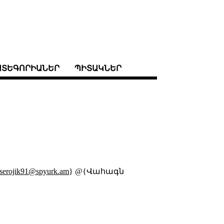
ԱՏԵԳՈՐԻԱՆԵՐ
ՊԻՏԱԿՆԵՐ
serojik91@spyurk.am
} @{Վահագն