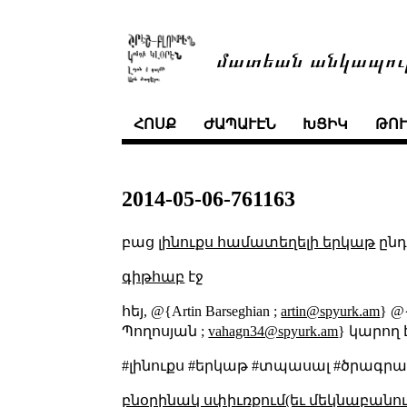
մատեան անկապու
ՀՈՍՔ
ԺԱՊԱՒԷՆ
ԽՑԻԿ
ԹՈ
2014-05-06-761163
բաց
լինուքս համատեղելի երկաթ
ընդ
գիթհաբ
էջ
հեյ, @{Artin Barseghian ;
artin@spyurk.am
} @{
Պողոսյան ;
vahagn34@spyurk.am
} կարող 
#լինուքս #երկաթ #տպասալ #ծրագր
բնօրինակ սփիւռքում(եւ մեկնաբանու