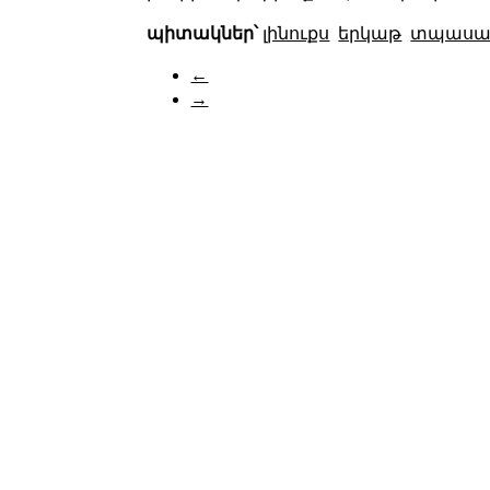
պիտակներ՝
լինուքս
երկաթ
տպասա
←
→