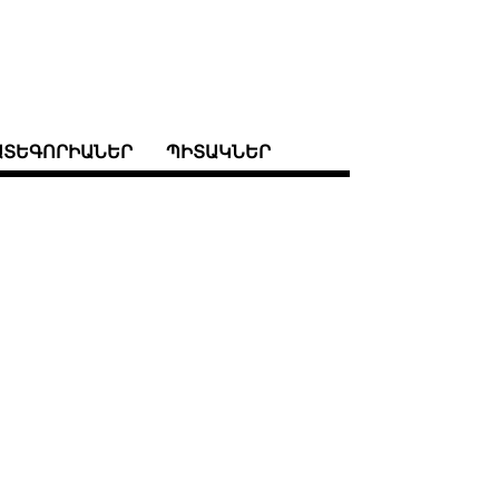
ԱՏԵԳՈՐԻԱՆԵՐ
ՊԻՏԱԿՆԵՐ