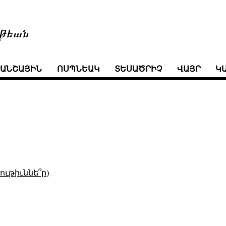
թեան
ՒԱՆՇԱՅԻՆ
ՈՍՊՆԵԱԿ
ՏԵՍԱԾՐԻՉ
ՎԱՅՐ
Կ
ւթիւննե՞ր)