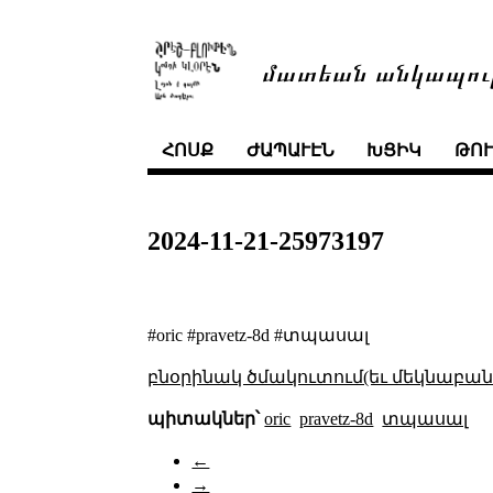
մատեան անկապու
ՀՈՍՔ
ԺԱՊԱՒԷՆ
ԽՑԻԿ
ԹՈ
2024-11-21-25973197
#oric #pravetz-8d #տպասալ
բնօրինակ ծմակուտում(եւ մեկնաբանո
պիտակներ՝
oric
pravetz-8d
տպասալ
←
→