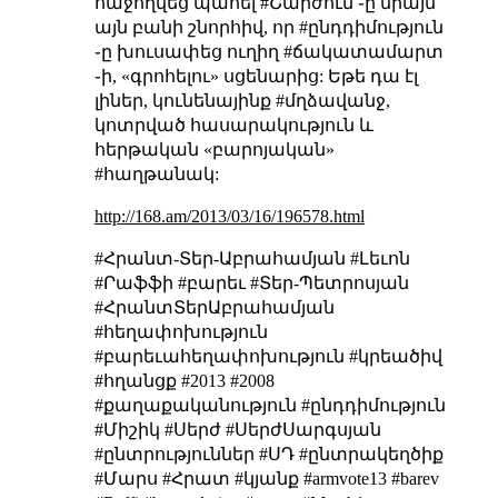
հաջողվեց պահել #Շարժում ֊ը միայն
այն բանի շնորհիվ, որ #ընդդիմություն
֊ը խուսափեց ուղիղ #ճակատամարտ
֊ի, «գրոհելու» սցենարից: Եթե դա էլ
լիներ, կունենայինք #մղձավանջ,
կոտրված հասարակություն և
հերթական «բարոյական»
#հաղթանակ:
http://168.am/2013/03/16/196578.html
#Հրանտ-Տեր-Աբրահամյան #Լեւոն
#Րաֆֆի #բարեւ #Տեր-Պետրոսյան
#ՀրանտՏերԱբրահամյան
#հեղափոխություն
#բարեւահեղափոխություն #կրեածիվ
#հղանցք #2013 #2008
#քաղաքականություն #ընդդիմություն
#Միշիկ #Սերժ #ՍերժՍարգսյան
#ընտրություններ #ՍԴ #ընտրակեղծիք
#Մարս #Հրատ #կյանք #armvote13 #barev