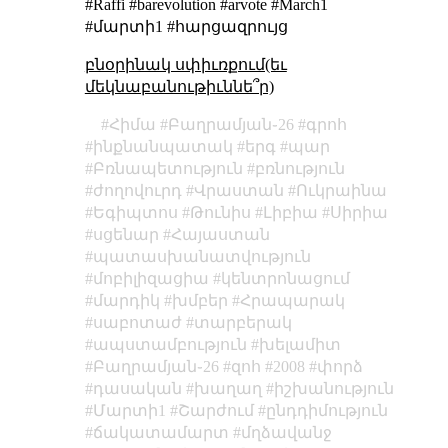
#Raffi #barevolution #arvote #March1
#մարտի1 #հարցազրույց
բնօրինակ սփիւռքում(եւ
մեկնաբանութիւննե՞ր)
Հիմա
Բաղրամյան֊26
գրոհ
ինքնանպատակ
երգ
պար
Բռնապետություն
բռնություն
ժողովուրդ
Վրաստան
Ուկրաինա
Եգիպտոս
Թունիս
Լիբիա
Սիրիա
սցենար
Հայաստան
պատասխանատվություն
մոբիլիզացիա
կենտրոնացում
մարդիկ
խմբեր
Հրապարակ
սաբոտաժ
տարբերակ
ապստամբություն
խելամիտ
Բաղրամյան֊26
զոհ
2008
փորձ
դասական
խաղաղ
իշխանություն
Մարտի1
Շարժում
ընդդիմություն
ճակատամարտ
մղձավանջ