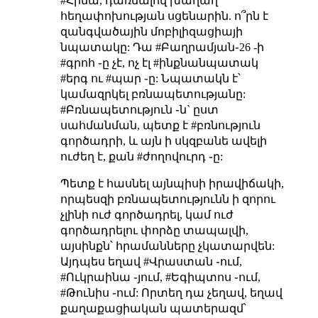
#Հիմա, դառնալով խաղաղ
հեղափոխության սցենարին. ո՞րն է
զանգվածային մոբիլիզացիայի
նպատակը: Դա #Բաղրամյան֊26 -ի
#գրոհ ֊ը չէ, ոչ էլ #ինքնանպատակ
#երգ ու #պար ֊ը: Նպատակն է՝
կամազրկել բռնապետությանը:
#Բռնապետություն ֊ն` ըստ
սահմանման, պետք է #բռնություն
գործադրի, և այն ի սկզբանե ավելի
ուժեղ է, քան #ժողովուրդ ֊ը:
Պետք է հասնել այնպիսի իրավիճակի,
որպեսզի բռնապետությունն ի զորու
չլինի ուժ գործադրել, կամ ուժ
գործադրելու փորձը տապալվի,
այսինքն՝ հրամանները չկատարվեն:
Այդպես եղավ #Վրաստան ֊ում,
#Ուկրաինա ֊յում, #Եգիպտոս ֊ում,
#Թունիս ֊ում: Որտեղ դա չեղավ, եղավ
քաղաքացիական պատերազմ՝