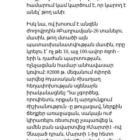
համարում կամ կարծում է, որ կարող է
անել՝ թող անի:
Իսկ նա, ով խոսում է անզեն
ժողովրդին #Բաղրամյան֊26 տանելու
մասին, թող մտածի այն
պատասխանատվության մասին, որը
կրելու է՝ ոչ թե 10, այլ 100-ավոր #զոհ ֊
երի և դաժան պարտության,
ոչնչացման համար անհավասար
կռվում: #2008 թ. մեզանում #փորձ
արվեց #դասական #խաղաղ
հեղափոխության սցենարն
իրականացնել: Դա չգործեց,
որովհետև որքան էլ արդյունքում
#իշխանություն ֊ը թուլացավ, ներքին
ճեղքեր առաջացան, սակայն ուժ
կիրառելու ռեսուրսը չսպառվեց և
ամեն բան ավարտվեց #Մարտի1 -ով:
Չնայած դրան, Մարտի 1-ից հետո