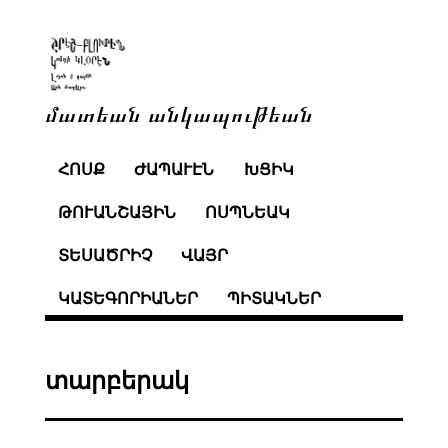
մատեան անկապութեան
ՀՈՍՔ
ԺԱՊԱՒԷՆ
ԽՑԻԿ
ԹՈՒԱՆՇԱՅԻՆ
ՈՍՊՆԵԱԿ
ՏԵՍԱԾՐԻՉ
ՎԱՅՐ
ԿԱՏԵԳՈՐԻԱՆԵՐ
ՊԻՏԱԿՆԵՐ
տարբերակ