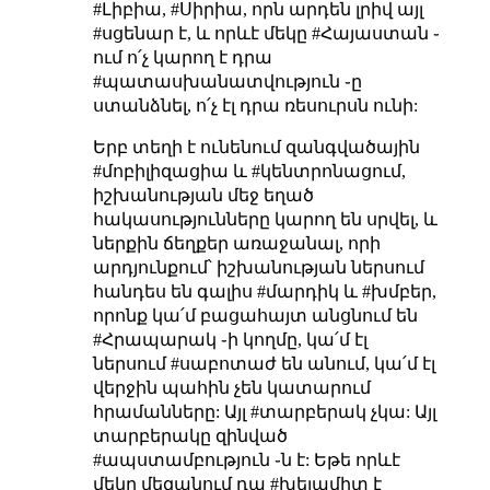
#Լիբիա, #Սիրիա, որն արդեն լրիվ այլ
#սցենար է, և որևէ մեկը #Հայաստան ֊
ում ո՛չ կարող է դրա
#պատասխանատվություն ֊ը
ստանձնել, ո՛չ էլ դրա ռեսուրսն ունի:
Երբ տեղի է ունենում զանգվածային
#մոբիլիզացիա և #կենտրոնացում,
իշխանության մեջ եղած
հակասությունները կարող են սրվել, և
ներքին ճեղքեր առաջանալ, որի
արդյունքում՝ իշխանության ներսում
հանդես են գալիս #մարդիկ և #խմբեր,
որոնք կա՛մ բացահայտ անցնում են
#Հրապարակ ֊ի կողմը, կա՛մ էլ
ներսում #սաբոտաժ են անում, կա՛մ էլ
վերջին պահին չեն կատարում
հրամանները: Այլ #տարբերակ չկա: Այլ
տարբերակը զինված
#ապստամբություն ֊ն է: Եթե որևէ
մեկը մեզանում դա #խելամիտ է