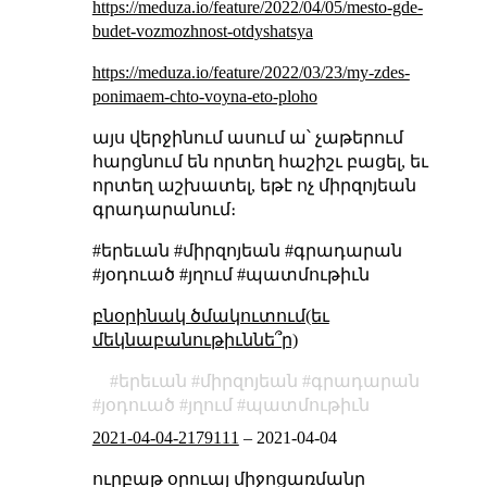
https://meduza.io/feature/2022/04/05/mesto-gde-
budet-vozmozhnost-otdyshatsya
https://meduza.io/feature/2022/03/23/my-zdes-
ponimaem-chto-voyna-eto-ploho
այս վերջինում ասում ա՝ չաթերում
հարցնում են որտեղ հաշիշւ բացել, եւ
որտեղ աշխատել, եթէ ոչ միրզոյեան
գրադարանում։
#երեւան #միրզոյեան #գրադարան
#յօդուած #յղում #պատմութիւն
բնօրինակ ծմակուտում(եւ
մեկնաբանութիւննե՞ր)
երեւան
միրզոյեան
գրադարան
յօդուած
յղում
պատմութիւն
2021-04-04-2179111
–
2021-04-04
ուրբաթ օրուայ միջոցառմանը