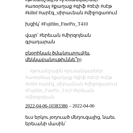
#առօրեայ #քաղաք #գիֆ #ռէփ #սէթ
#killnf #արէգ_սիրաւեան #միջոցառում
խցիկ՝ #Fujifilm_FinePix_T410
վայր՝ #երեւան #միրզոյեան
գրադարան
բնօրինակ ծմակուտում(եւ
մեկնաբանութիւննե՞ր)
թուանշային
լուսանկարներ
առօրեայ
քաղաք
գիֆ
ռէփ
սէթ
killnf
արէգ_սիրաւեան
միջոցառում
Fujifilm_FinePix_T410
երեւան
միրզոյեան
2022-04-06-10383386
–
2022-04-06
եւս երկու յօդուած մեդուզայից, նաեւ
երեւանի մասին՝