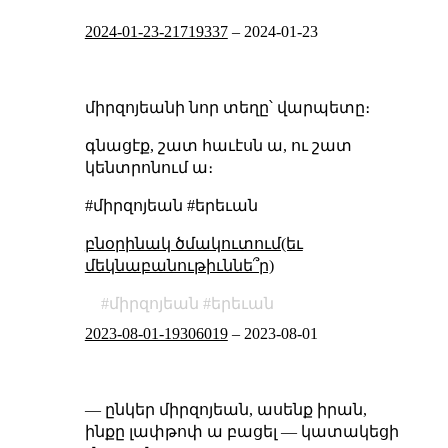
2024-01-23-21719337
–
2024-01-23
միրզոյեանի նոր տեղը՝ վարպետը։
գնացէք, շատ հաւէսն ա, ու շատ
կենտրոնում ա։
#միրզոյեան #երեւան
բնօրինակ ծմակուտում(եւ
մեկնաբանութիւննե՞ր)
միրզոյեան
երեւան
2023-08-01-19306019
–
2023-08-01
— ընկեր միրզոյեան, ասենք իրան,
ինքը լափթոփ ա բացել — կատակեցի