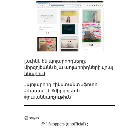
լաւիկն են պոլարոիդները։
միրզոյեանն էլ ա պոլարոիդների վրայ
նկարում
։
#պոլարոիդ #ինստանտ #ֆոտո
#ժապաւէն #միրզոյեան
#լուսանկարչութիւն
@{ fstoppers (unofficial) ;