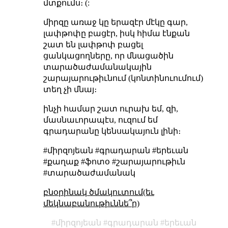
մտքումս։ (:
միրզը առաջ կը երազէր մէկը գար,
լափթոփը բացէր, իսկ հիմա էնքան
շատ են լափթոփ բացել
ցանկացողները, որ մնացածին
տարածաժամանակային
շարայարութիւնում (կոնտինուումում)
տեղ չի մնայ։
ինչի համար շատ ուրախ եմ, զի,
մասնաւորապէս, ուզում եմ
գրադարանը կենսակայուն լինի։
#միրզոյեան #գրադարան #երեւան
#քաղաք #ֆոտօ #շարայարութիւն
#տարածաժամանակ
բնօրինակ ծմակուտում(եւ
մեկնաբանութիւննե՞ր)
միրզոյեան
գրադարան
երեւան