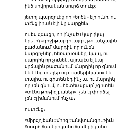
ինձ սովորական սուրճ տուէք։
յետոյ պարզուեց որ «ծոծն» էլի ունի, ու
տէնց իրան էլի կը սարքեն։
ու ես զգացի, որ ինչպէս կար (կայ
երեւի) «դիջիթալ դիւայդ», թուանշային
բաժանում՝ մարդիկ որ ունեն
կարգիչներ, հեռախօսներ, կապ, ու
մարդիկ որ չունեն, այդպէս էլ կայ
սրճային բաժանում՝ մարդիկ որ գնում
են նէնց տեղեր ուր «ամերիկանօ» են
տալիս, ու գիտեն էդ ինչ ա, ու մարդիկ
որ չեն գնում, ու հետեւաբար՝ չգիտեն
«տէնց թիթիզ բաներ», չեն էլ փորձել,
չեն էլ իմանում ինչ ա։
ու տէնց։
#միրզոյեան #միրզ #անվտանգութիւն
#սուրճ #ամերիկանո #ամերիկանօ