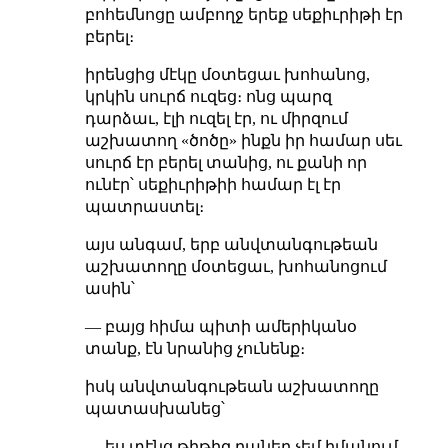
բոհեմնոցը ամբողջ երեք սեքիւրիթի էր
բերել։
իրենցից մէկը մօտեցաւ խոհանոց,
կրկին սուրճ ուզեց։ ոնց պարզ
դարձաւ, էլի ուզել էր, ու միրզում
աշխատող «ծոծը» ինքն իր համար սեւ
սուրճ էր բերել տանից, ու քանի որ
ունէր՝ սեքիւրիթիի համար էլ էր
պատրաստել։
այս անգամ, երբ անվտանգութեան
աշխատողը մօտեցաւ, խոհանոցում
ասին՝
— բայց հիմա պիտի ամերիկանօ
տանք, էն նրանից չունենք։
իսկ անվտանգութեան աշխատողը
պատասխանեց՝
— ես տէնց թիթիզ բաներ չեմ իմանում,