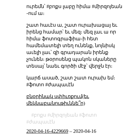
ուրեմն՝ #բոքս լաբը հիմա #միրզոյեան
֊ում ա։
շատ հաւէս ա, շատ ուրախացայ եւ
իրենց համար՝ եւ մեզ։ մեզ լաւ ա որ
հիմա ֆոտոգրաֆիա֊ի հետ
համեմատելի տեղ ունենք, նոյնիսկ
աւելի լաւ՝ զի գրադարան իրենք
չունեն։ թօրոսենց պակոն սկաները
տեսայ՝ նաեւ գործի մէջ՝ վերջն էր։
կարճ ասած, շատ շատ ուրախ եմ։
#ֆոտո #ժապաւէն
բնօրինակ սփիւռքում(եւ
մեկնաբանութիւննե՞ր)
բոքս
միրզոյեան
ֆոտո
ժապաւէն
2020-04-16-4229669
–
2020-04-16