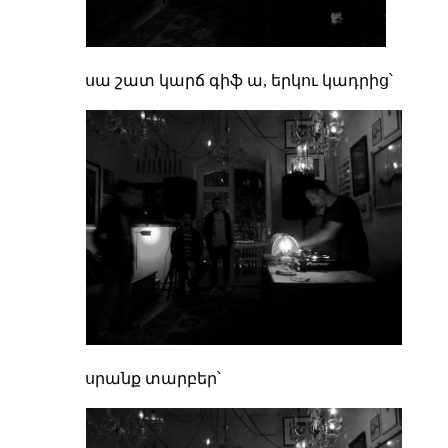
սա շատ կարճ գիֆ ա, երկու կադրից՝
սրանք տարբեր՝