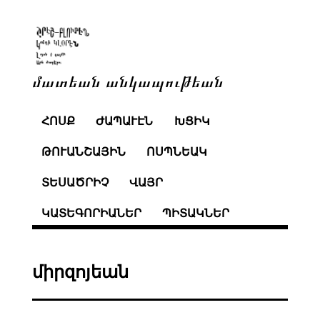
մատեան անկապութեան
ՀՈՍՔ
ԺԱՊԱՒԷՆ
ԽՑԻԿ
ԹՈՒԱՆՇԱՅԻՆ
ՈՍՊՆԵԱԿ
ՏԵՍԱԾՐԻՉ
ՎԱՅՐ
ԿԱՏԵԳՈՐԻԱՆԵՐ
ՊԻՏԱԿՆԵՐ
միրզոյեան