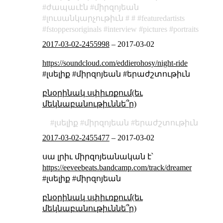
ժապաւէն
միրզոյեան
լուսանկարչութիւն
featuredartists
fstoppersoriginals
interview
pictures
portraits
2017-03-02-2455998
–
2017-03-02
https://soundcloud.com/eddierohosy/night-ride
#լսելիք #միրզոյեան #երաժշտութիւն
բնօրինակ սփիւռքում(եւ
մեկնաբանութիւննե՞ր)
լսելիք
միրզոյեան
երաժշտութիւն
2017-03-02-2455477
–
2017-03-02
սա լրիւ միրզոյեանական է՝
https://eeveebeats.bandcamp.com/track/dreamer
#լսելիք #միրզոյեան
բնօրինակ սփիւռքում(եւ
մեկնաբանութիւննե՞ր)