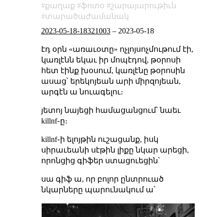
քաղաք
ֆոտօ
շարայարութիւն
տարածաժամանակ
2023-05-18-18321003
–
2023-05-18
էդ օրն «առաւօտը» ոչլոյսոչմութում էի,
կառլէնն եկաւ իր մոպէդով, թօրոսի
հետ էինք խօսում, կառլէնը թօրոսին
ասաց՝ երեկոյեան արի միրզոյեան,
արգէն ա նուագելու։
յետոյ նայեցի համացանցում՝ նաեւ
killnf֊ը։
killnf֊ի ելոյթին ուշացանք, իսկ
սիրաւեանի սէթին լիքը նկար արեցի,
որոնցից գիֆեր ստացուեցին՝
սա գիֆ ա, որ բոլոր ընտրուած
նկարները պարունակում ա՝