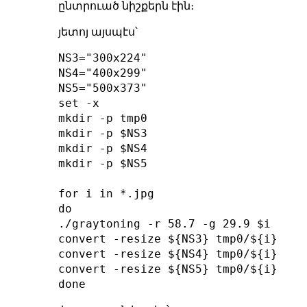
ընտրուած նիշքերն էին։
յետոյ այսպէս՝
NS3="300x224"

NS4="400x299"

NS5="500x373"

set -x

mkdir -p tmp0

mkdir -p $NS3

mkdir -p $NS4

mkdir -p $NS5

for i in *.jpg

do

./graytoning -r 58.7 -g 29.9 $i tmp0/
convert -resize ${NS3} tmp0/${i}_gra
convert -resize ${NS4} tmp0/${i}_gra
convert -resize ${NS5} tmp0/${i}_gra