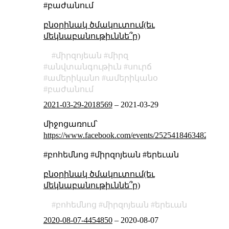
#բաժանում
բնօրինակ ծմակուտում(եւ
մեկնաբանութիւննե՞ր)
միրզոյեան
միրզ
անվտանգութիւն
սուրճ
ամերիկանո
ամերիկանօ
բաժանում
2021-03-29-2018569
–
2021-03-29
միջոցառում՝
https://www.facebook.com/events/252541846348249
#բոհեմնոց #միրզոյեան #երեւան
բնօրինակ ծմակուտում(եւ
մեկնաբանութիւննե՞ր)
բոհեմնոց
միրզոյեան
երեւան
2020-08-07-4454850
–
2020-08-07