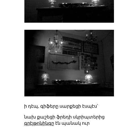
ի դէպ, գիֆերը սարքեցի էսպէս՝
նախ քաշեցի ֆրեդի սկրիպտերից
գրէյթոնինգը
էն պանակ ուր