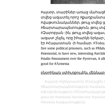
#այսօր, տարիներ առաջ մահացել 
տվեց ազատել որոշ #քաղբանտարկյ
#վաթսունականներ, թույլ տվեց 
#ճարտարապետություն, թուլ տվեց
#Զարոբյան ֊ին, թույլ տվեց ազատ
ազատ շնչել, որը իհարկե երկար 
էր #Հայաստան ֊ի համար։
#Today,
free some political prisoners, such as #Mah
#memorial, to have new, interesting #archit
#stalin #monument over the #yerevan, it allo
good for #Armenia
բնօրինակ սփիւռքում(եւ մեկնաբ
այսօր
դիկտատոր
Ստալին
ճարտարապետություն
ամառա
փոփոխություն
Շնորհակալութ
genocide
memorial
architecture
openhal
freedom
ազատություն