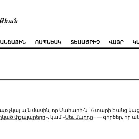
թեան
ՒԱՆՇԱՅԻՆ
ՈՍՊՆԵԱԿ
ՏԵՍԱԾՐԻՉ
ՎԱՅՐ
Կ
ի բառ չկայ այն մասին, որ Մահարի֊ն 16 տարի է անց կ
ղկած փշալարերը
», կամ «
Սեւ մարդը
» — գործեր, որ 