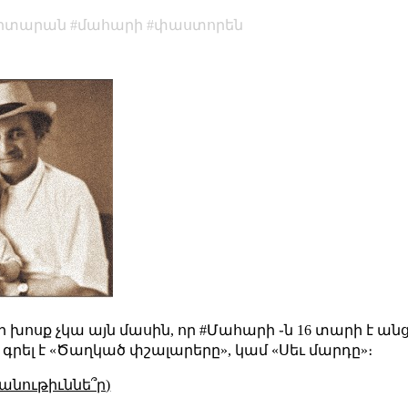
իտարան
մահարի
փաստորեն
մի խոսք չկա այն մասին, որ #Մահարի ֊ն 16 տարի է ան
 գրել է
«Ծաղկած փշալարերը»
, կամ
«Սեւ մարդը»
։
անութիւննե՞ր)