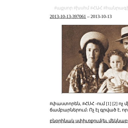
աքսոր
խսհմ
ՀԱՀ
հանրագ
2013-10-13-397061
–
2013-10-13
#փաստորեն, #ՀՍՀ ֊ում
[1]
[2]
ոչ 
ճամբարներում։ Ոչ էլ գրված է, որ
բնօրինակ սփիւռքում(եւ մեկնաբ