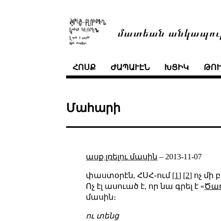
մատեան անկապու
ՀՈՍՔ
ԺԱՊԱՒԷՆ
ԽՑԻԿ
ԹՈ
Մահարի
ասք լռելու մասին
–
2013-11-07
փաստօրէն, ՀՍՀ֊ում [
1
] [
2
] ոչ մ
Ոչ էլ ասուած է, որ նա գրել է «
Ծա
մասին։
ու տենց