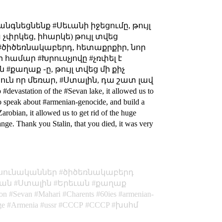
նգնեցնենք #Սեւանի իջեցումը, թույլ
չփրկեց, իհարկե) թույլ տվեց
 #ծիծեռնակաբերդ, հետաքրքիր, նոր
 համար #Խրուսչյովը #չռփել է
#քաղաք ֊ը, թույլ տվեց մի քիչ
յուն որ մեռար, #Ստալին, դա շատ լավ
 #devastation of the #Sevan lake, it allowed us to
 to speak about #armenian-genocide, and build a
robian, it allowed us to get rid of the huge
hange. Thank you Stalin, that you died, it was very
սունականներ
ծիծեռնակաբերդ
յան
Ստալին
Երեւան
քաղաք
ion
Sevan
Mahari
Charents
60ies
armenian-
ge
Armenia
ussr
СССР
CCCP
խսհմ