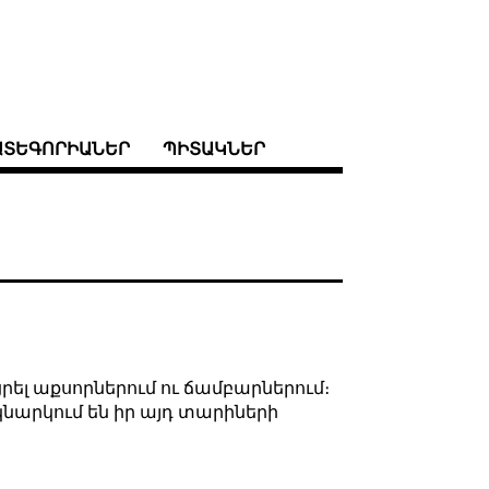
ԱՏԵԳՈՐԻԱՆԵՐ
ՊԻՏԱԿՆԵՐ
ացրել աքսորներում ու ճամբարներում։
ակնարկում են իր այդ տարիների