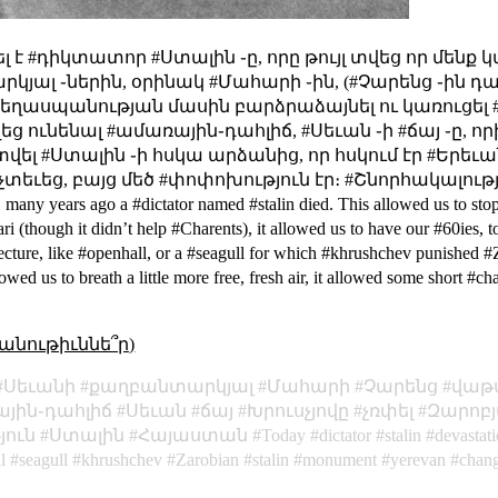
է #դիկտատոր #Ստալին ֊ը, որը թույլ տվեց որ մենք կա
ալ ֊ներին, օրինակ #Մահարի ֊ին, (#Չարենց ֊ին դա 
ցեղասպանության մասին բարձրաձայնել ու կառուցել
 ունենալ #ամառային֊դահլիճ, #Սեւան ֊ի #ճայ ֊ը, որի
վել #Ստալին ֊ի հսկա արձանից, որ հսկում էր #Երեւան 
չտեւեց, բայց մեծ #փոփոխություն էր։ #Շնորհակալութ
 many years ago a #dictator named #stalin died. This allowed us to stop
ari (though it didn’t help #Charents), it allowed us to have our #60ies,
ecture, like #openhall, or a #seagull for which #khrushchev punished #Za
wed us to breath a little more free, fresh air, it allowed some short #c
անութիւննե՞ր)
Սեւանի
քաղբանտարկյալ
Մահարի
Չարենց
վաթ
յին֊դահլիճ
Սեւան
ճայ
Խրուսչյովը
չռփել
Զարոբ
յուն
Ստալին
Հայաստան
Today
dictator
stalin
devastat
l
seagull
khrushchev
Zarobian
stalin
monument
yerevan
chan