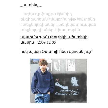
_ու տենց _
գեթ դը ֆաքթս
լեոնիդ
ենգիբարեան
մայքրոսոֆթ
ու տենց
տեքնոլոգիաներ
տեղեկատուական
տեքնոլոգիաներ
փաստորեն
պատմություն փուչիկի և ծաղիկի
մասին
–
2009-12-06
իսկ այսօր Օտտոյի հետ զբոսնելուց՝