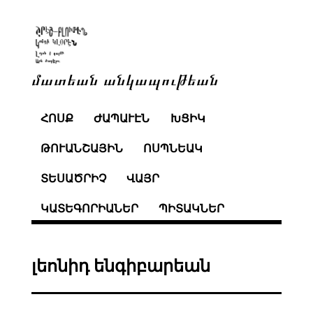
մատեան անկապութեան
ՀՈՍՔ
ԺԱՊԱՒԷՆ
ԽՑԻԿ
ԹՈՒԱՆՇԱՅԻՆ
ՈՍՊՆԵԱԿ
ՏԵՍԱԾՐԻՉ
ՎԱՅՐ
ԿԱՏԵԳՈՐԻԱՆԵՐ
ՊԻՏԱԿՆԵՐ
լեոնիդ ենգիբարեան