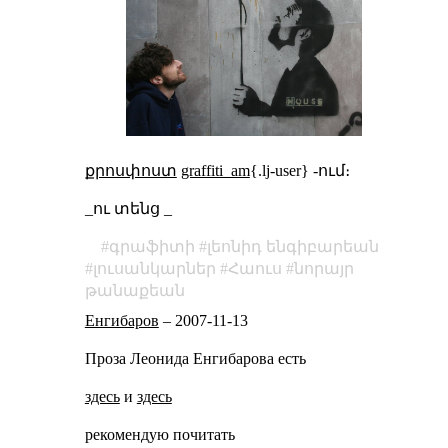
քրոսփոստ
graffiti_am
{.lj-user} -ում։
_ու տենց _
գրաֆիտի
լեոնիդ ենգիբարեան
լուսանկարներ
Հաուս
նորայր
թանաքեան
Енгибаров
–
2007-11-13
Проза Леонида Енгибарова есть
здесь
и
здесь
рекомендую почитать