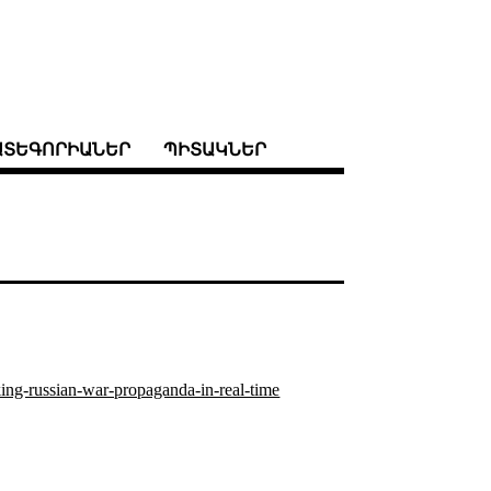
ԱՏԵԳՈՐԻԱՆԵՐ
ՊԻՏԱԿՆԵՐ
king-russian-war-propaganda-in-real-time