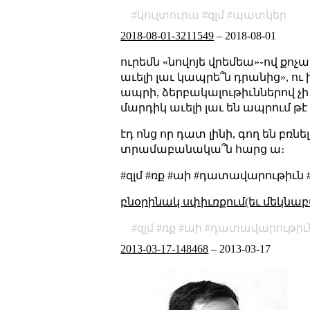
կուլտուրա
զլմ
պատկեր
2018-08-01-3211549
–
2018-08-01
ուրեմն «նովոյե վրեմեա»֊ով քո
աւելի լաւ կապրե՞ն դրանից», ու
ապրի, ձերբակալութիւններով չի որ
մարդիկ աւելի լաւ են ապրում թէ
էդ ոնց որ դատ լինի, գող են բռն
տրամաբանակա՞ն հարց ա։
#զլմ #ռք #աի #դատավարութիւն 
բնօրինակ սփիւռքում(եւ մեկնաբ
զլմ
ռք
աի
դատավարութիւ
2013-03-17-148468
–
2013-03-17