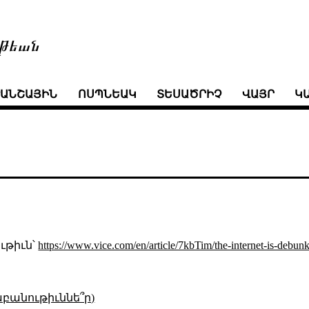
թեան
ՒԱՆՇԱՅԻՆ
ՈՍՊՆԵԱԿ
ՏԵՍԱԾՐԻՉ
ՎԱՅՐ
Կ
ւթիւն՝
https://www.vice.com/en/article/7kbTim/the-internet-is-debun
աբանութիւննե՞ր)