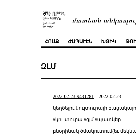
մատեան անկապու
ՀՈՍՔ
ԺԱՊԱՒԷՆ
ԽՑԻԿ
ԹՈ
ԶԼՄ
2022-02-23-9431281
–
2022-02-23
կեղծելու կուլտուրայի բացակայո
#կուլտուրա #զլմ #պատկեր
բնօրինակ ծմակուտում(եւ մեկն