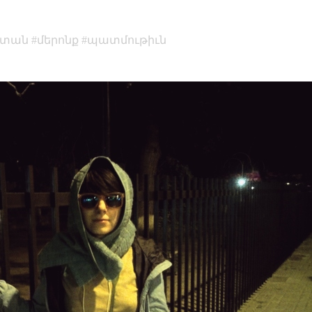
ստան
մերոնք
պատմութիւն