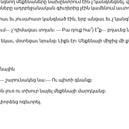
նող մեքենաները նախընտրում էին չʼկանգնեցնել, վ
երը ադրբեջանական գիւղերից չէին կամենում աւտոս
րաւ եւ յուսահատ կանգնած էին, երբ անցաւ եւ չʼկա
նում— չʼդիմացաւ տղան։ — Բա դուք հա՞յ է՞ք— բղաւեց 
եկաւ, մօտեցաւ նրանց։ Լիքն էր։ Մեքենայի միջից մի
ենային
նք։— շարունակեց նա։— Ու պիտի գնանք։
ն լուռ ու տխուր նայել մեքենայի մարդկանց։
փորձեց ոգեւորել․