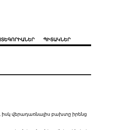
ԱՏԵԳՈՐԻԱՆԵՐ
ՊԻՏԱԿՆԵՐ
էր, իսկ վերադառնալիս բախտը իրենց