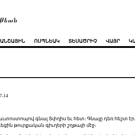
թեան
ՒԱՆՇԱՅԻՆ
ՈՍՊՆԵԱԿ
ՏԵՍԱԾՐԻՉ
ՎԱՅՐ
Կ
7-14
 աւտոստոպով գնալ Տփղիս եւ հետ։ Գնալը դեռ հեշտ 
ուեցին թուրքական գիւղերի շղթայի մէջ։