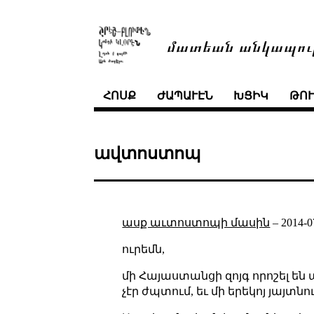
մատեան անկապու
ՀՈՍՔ
ԺԱՊԱՒԷՆ
ԽՑԻԿ
ԹՈ
ավտոստոպ
ասք աւտոստոպի մասին
–
2014-0
ուրեմն,
մի Հայաստանցի զոյգ որոշել են
չէր ժպտում, եւ մի երեկոյ յայտն