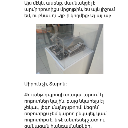
Այս մէկն, ասենք, մասնակցել է
արմրոբոտիքս մրցոյթին, ես այն յիշում
եմ, ու բնաւ ոչ Այբ֊ի կողմից։ Այ֊այ֊այ։
Սիրուն չի, Տարոն։
Քուանթ դպրոցի տաղաւարում էլ
ռոբոտներ կային, բայց նկարելս էլ
չեկաւ, լեգո մայնդսթորմ։ Լեգոն՝
ռոբոտիքս չեմ կարող ընկալել, կամ
ռոբոտիքս է, եթէ անտեսել շատ ու
զանազան հանգամանքներ։