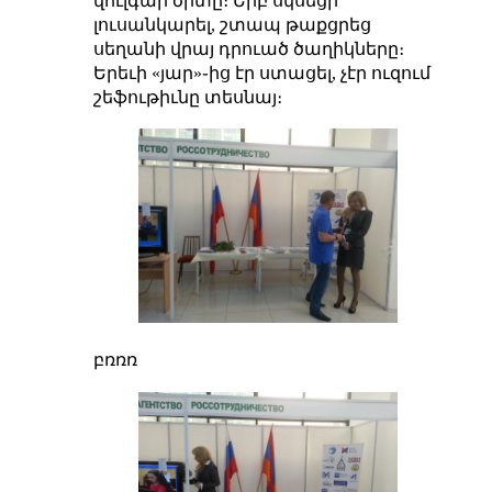
վուլգար ծիտը։ Երբ սկսեցի
լուսանկարել, շտապ թաքցրեց
սեղանի վրայ դրուած ծաղիկները։
Երեւի «յար»֊ից էր ստացել, չէր ուզում
շեֆութիւնը տեսնայ։
բռռռ