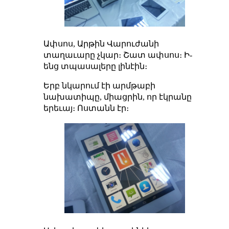
Ափսոս, Արթին Վարուժանի
տաղաւարը չկար։ Շատ ափսոս։ Ի-
ենց տպասալերը լինէին։
Երբ նկարում էի արմթաբի
նախատիպը, միացրին, որ էկրանը
երեւայ։ Ոստանն էր։