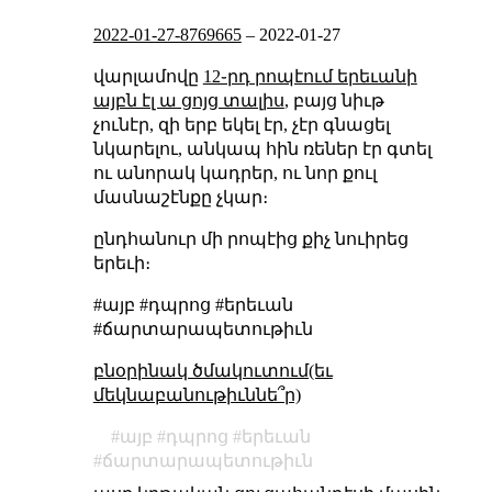
2022-01-27-8769665
–
2022-01-27
վարլամովը
12֊րդ րոպէում երեւանի
այբն էլ ա ցոյց տալիս
, բայց նիւթ
չունէր, զի երբ եկել էր, չէր գնացել
նկարելու, անկապ հին ռեներ էր գտել
ու անորակ կադրեր, ու նոր քուլ
մասնաշէնքը չկար։
ընդհանուր մի րոպէից քիչ նուիրեց
երեւի։
#այբ #դպրոց #երեւան
#ճարտարապետութիւն
բնօրինակ ծմակուտում(եւ
մեկնաբանութիւննե՞ր)
այբ
դպրոց
երեւան
ճարտարապետութիւն