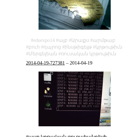
eduexpo14
այբ
Արաքս
արմթաբ
բուհ
դպրոց
ինսթիգեյթ
կրթութիւն
Մերգելեան
ռուսական կրթութիւն
2014-04-19-727381
–
2014-04-19
#ասք
կրթական ցուցահանդէսի