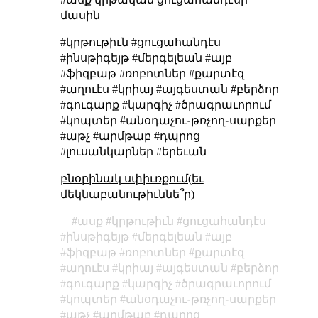
մասին
#կրթութիւն #ցուցահանդէս
#ինսթիգեյթ #մերգելեան #այբ
#ֆիզբաթ #ռոբոտներ #քարտէզ
#աղուէս #կրիայ #այգեստան #բերձոր
#գուգարք #կարգիչ #ծրագրաւորում
#կոպտեր #անօդաչու֊թռչող֊սարքեր
#աթչ #արմթաբ #դպրոց
#լուսանկարներ #երեւան
բնօրինակ սփիւռքում(եւ
մեկնաբանութիւննե՞ր)
ասք
կրթութիւն
ցուցահանդէս
ինսթիգեյթ
մերգելեան
այբ
ֆիզբաթ
ռոբոտներ
քարտէզ
աղուէս
կրիայ
այգեստան
բերձոր
գուգարք
կարգիչ
ծրագրաւորում
կոպտեր
անօդաչու֊թռչող֊սարքեր
աթչ
արմթաբ
դպրոց