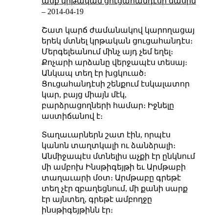
ասք կրթական ցուցահանդէսի մասին
–
2014-04-19
Շատ կարճ ժամանակով կարողացայ
երեկ մտնել կրթական ցուցահանդէս։
Մերգելեանում մինչ այդ չեմ եղել։
Քոչարի արձանը վերջապէս տեսայ։
Անկապ տեղ էր խցկուած։
Ցուցահանդէսի շենքում էսկալատոր
կար, բայց միայն մէկ,
բարձրացողների համար։ Իջնելը
աստիճանով է։
Տաղաւարներն շատ էին, որպէս
կանոն տաղտկալի ու ձանձրալի։
Անմիջապէս մտնելիս աչքի էր ընկնում
մի ամբոխ Ինսթիգեյթի եւ Արմթաբի
տաղաւարի մօտ։ Արմթաբը գրեթէ
տեղ չէր զբաղեցնում, մի քանի սարք
էր այնտեղ, գրեթէ ամբողջը
ինսթիգեյթինն էր։