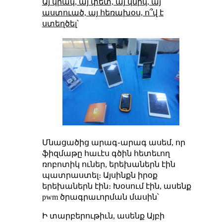
Այ կրակ, այ փետ, այ կնիկ, այ
աստուած, այ հեռախօս, ո՞վ է
ստեղծել
՝
Մնացածից արագ֊արագ ասեմ, որ
ֆիզմաթը հաւէս գծին հետեւող
ռոբոտիկ ուներ, երեխաներն էին
պատրաստել։ Այսինքն իրօք
երեխաներն էին։ Խօսում էին, ասենք
pwm ծրագրաւորման մասին՝
Ի տարբերութիւն, ասենք Այբի