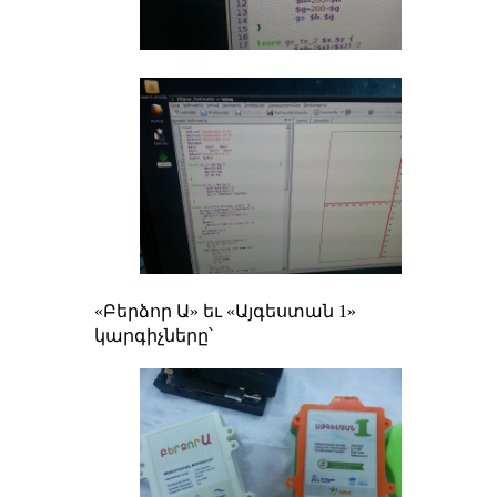
«Բերձոր Ա» եւ «Այգեստան 1»
կարգիչները՝