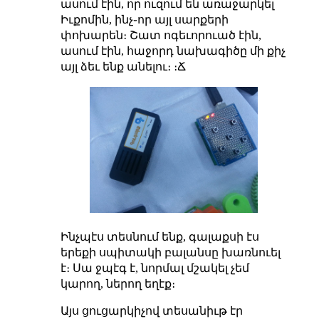
ասում էին, որ ուզում են առաջարկել
Իւքոմին, ինչ֊որ այլ սարքերի
փոխարեն։ Շատ ոգեւորուած էին,
ասում էին, հաջորդ նախագիծը մի քիչ
այլ ձեւ ենք անելու։ ։Ճ
Ինչպէս տեսնում ենք, գալաքսի էս
երեքի սպիտակի բալանսը խառնուել
է։ Սա ջպէգ է, նորմալ մշակել չեմ
կարող, ներող եղէք։
Այս ցուցարկիչով տեսանիւթ էր