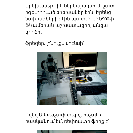
Երեխաներ էին ներկայացնում, շատ
ոգեւորուած երեխաներ էին։ Իրենց
նախագծերից էին պատմում։ ն900֊ի
ՖԿամերան աշխատացրի, անցա
գործի․
ֆրեզեր, լինուքս սիէնսի՝
Բզեզ Ա եռաչափ տպիչ, ինչպէս
հասկանում եմ, ռեփռափի ֆորք է՝