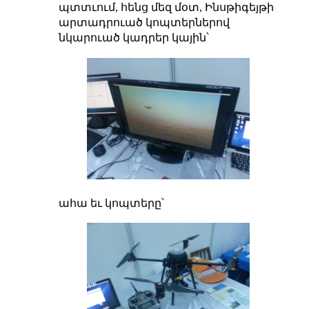
պտտւում, հենց մեզ մօտ, Ինսթիգեյթի
արտադրուած կոպտերներով
նկարուած կադրեր կային՝
ահա եւ կոպտերը՝