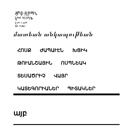
մատեան անկապութեան
ՀՈՍՔ
ԺԱՊԱՒԷՆ
ԽՑԻԿ
ԹՈՒԱՆՇԱՅԻՆ
ՈՍՊՆԵԱԿ
ՏԵՍԱԾՐԻՉ
ՎԱՅՐ
ԿԱՏԵԳՈՐԻԱՆԵՐ
ՊԻՏԱԿՆԵՐ
այբ