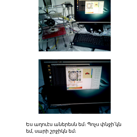
Ես աղուէս աներեսն եմ։ Պոչս փնջի՛կն
եմ, սարի շրջիկն եմ։