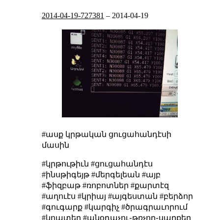
2014-04-19-727381
–
2014-04-19
#ասք
կրթական ցուցահանդէսի
մասին
#կրթութիւն #ցուցահանդէս
#ինսթիգեյթ #մերգելեան #այբ
#ֆիզբաթ #ռոբոտներ #քարտէզ
#աղուէս #կրիայ #այգեստան #բերձոր
#գուգարք #կարգիչ #ծրագրաւորում
#կոպտեր #անօդաչու֊թռչող֊սարքեր