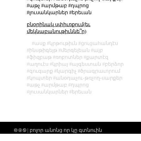
#աթչ #արմթաբ #դպրոց
#լուսանկարներ #երեւան
բնօրինակ սփիւռքում(եւ
մեկնաբանութիւննե՞ր)
ասք
կրթութիւն
ցուցահանդէս
ինսթիգեյթ
մերգելեան
այբ
ֆիզբաթ
ռոբոտներ
քարտէզ
աղուէս
կրիայ
այգեստան
բերձոր
գուգարք
կարգիչ
ծրագրաւորում
կոպտեր
անօդաչու֊թռչող֊սարքեր
աթչ
արմթաբ
դպրոց
լուսանկարներ
երեւան
🅭 🅯 🄏 | բոլոր անոնց որ կը գտնուին
տիեզերքի միգամածութենէն անդին,