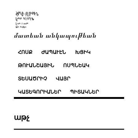
մատեան անկապութեան
ՀՈՍՔ
ԺԱՊԱՒԷՆ
ԽՑԻԿ
ԹՈՒԱՆՇԱՅԻՆ
ՈՍՊՆԵԱԿ
ՏԵՍԱԾՐԻՉ
ՎԱՅՐ
ԿԱՏԵԳՈՐԻԱՆԵՐ
ՊԻՏԱԿՆԵՐ
աթչ