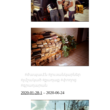
ժապաւէն
լուսանկարներ
չմշակած
քաղաք
փողոց
գրադարան
2020-01-28-1
–
2020-06-24