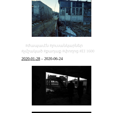
ժապաւէն
լուսանկարներ
չմշակած
քաղաք
փողոց
EI 1600
2020-01-28
–
2020-06-24