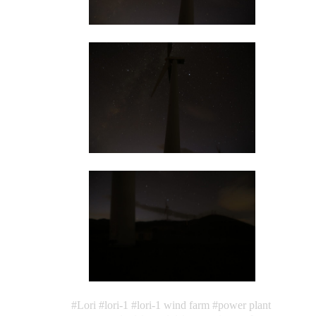
Lori
lori-1
lori-1 wind farm
power plant