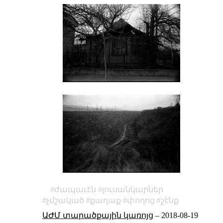
ժապաւէն
լուսանկարներ
չմշակած
քաղաք
փողոց
շէնք
ԱԺՄ տարածքային կառոյց
–
2018-08-19