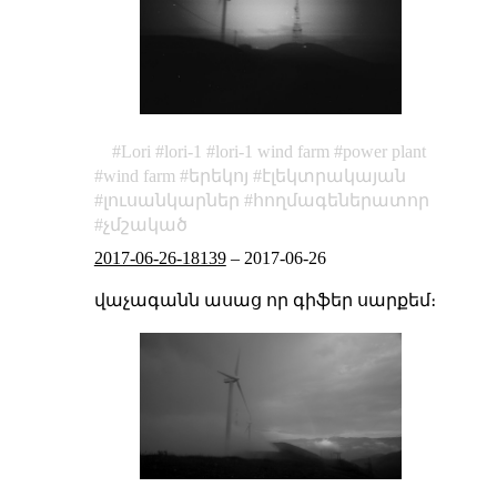
Lori
lori-1
lori-1 wind farm
power plant
wind farm
երեկոյ
էլեկտրակայան
լուսանկարներ
հողմագեներատոր
չմշակած
2017-06-26-18139
–
2017-06-26
վաչագանն ասաց որ գիֆեր սարքեմ։