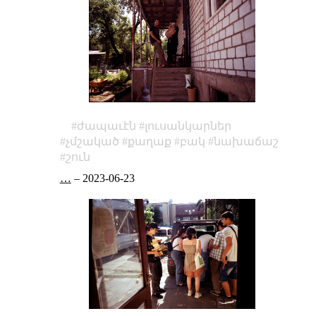
ժապաւէն
լուսանկարներ
չմշակած
քաղաք
բակ
նախաճաշ
շուն
…
–
2023-06-23