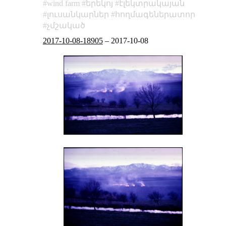
wind farm
երեկոյ
էլեկտրակայան
լուսանկարներ
հողմագեներատոր
չմշակած
2017-10-08-18905
–
2017-10-08