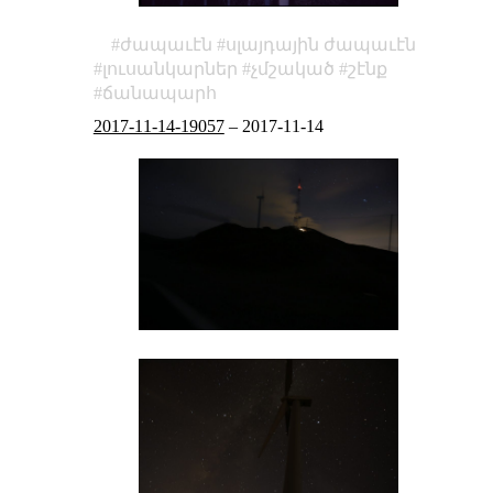
ժապաւէն
սլայդային ժապաւէն
լուսանկարներ
չմշակած
շէնք
ճանապարհ
2017-11-14-19057
–
2017-11-14