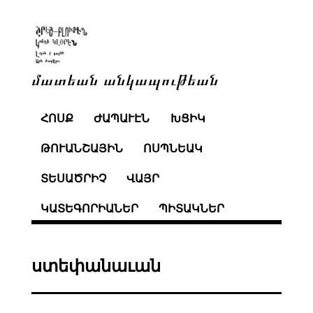
մատեան անկապութեան
ՀՈՍՔ
ԺԱՊԱՒԷՆ
ԽՑԻԿ
ԹՈՒԱՆՇԱՅԻՆ
ՈՍՊՆԵԱԿ
ՏԵՍԱԾՐԻՉ
ՎԱՅՐ
ԿԱՏԵԳՈՐԻԱՆԵՐ
ՊԻՏԱԿՆԵՐ
ստեփանաւան