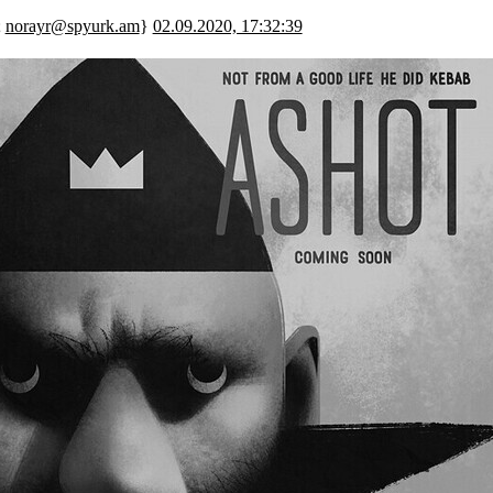
;
norayr@spyurk.am
}
02.09.2020, 17:32:39