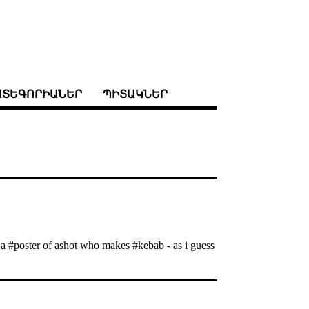
ԱՏԵԳՈՐԻԱՆԵՐ
ՊԻՏԱԿՆԵՐ
d a #poster of ashot who makes #kebab - as i guess