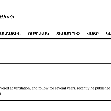
թեան
ՒԱՆՇԱՅԻՆ
ՈՍՊՆԵԱԿ
ՏԵՍԱԾՐԻՉ
ՎԱՅՐ
Կ
ered at #artstation, and follow for several years. recently he publishe
t