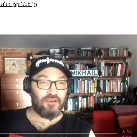
անութիւննե՞ր)