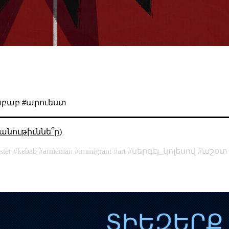
։
աբաբ #արուեստ
անութիւննե՞ր)
ster
kebab
armenian
immigrant
art
սերգէյ_կոլեսով
աշօտ