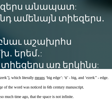
rk’], which literally
means
‘big edge’: ‘ti’ - big, and ‘ezerk’’ - edge.
usage of the word was noticed in 6th century manuscript.
 much time ago, that the space is not infinite.