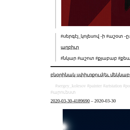
#սերգէյ_կոլեսով ֊ի #աշօտ ֊ը
աղբիւր
#նկար #աշոտ #քյաբաբ #քե
բնօրինակ սփիւռքում(եւ մեկնաբ
sergey_kolesov
painter
artstation
po
արուեստ
2020-03-30-4189690
–
2020-03-30