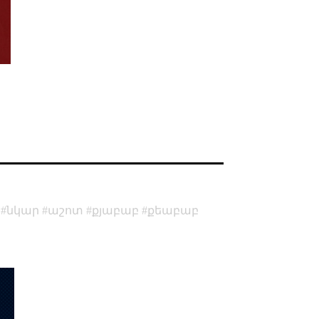
նկար
աշոտ
քյաբաբ
քեաբաբ