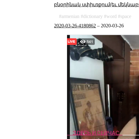
բնօրինակ սփիւռքում(եւ մեկնաբ
armenian
dictionary
word
space
2020-03-26-4180862
–
2020-03-26