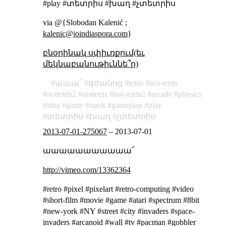
#play #տետրիս #խաղ #չտետրիս
via @{Slobodan Kalenić ;
kalenic@joindiaspora.com
}
բնօրինակ սփիւռքում(եւ
մեկնաբանութիւննե՞ր)
աաա՜
գժանոց
tetris
not-tetris
nottetris2
nottetris
not-tetris2
arcade
physics
idea
game
stack
gameplay
play
տետրիս
խաղ
չտետրիս
2013-07-01-275067
–
2013-07-01
աաաաաաաաաաա՜
http://vimeo.com/13362364
#retro #pixel #pixelart #retro-computing #video
#short-film #movie #game #atari #spectrum #8bit
#new-york #NY #street #city #invaders #space-
invaders #arcanoid #wall #tv #pacman #gobbler