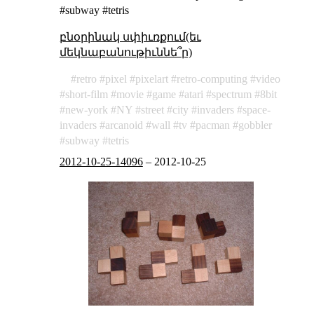
#subway #tetris
բնօրինակ սփիւռքում(եւ
մեկնաբանութիւննե՞ր)
retro
pixel
pixelart
retro-computing
video
short-film
movie
game
atari
spectrum
8bit
new-york
NY
street
city
invaders
space-
invaders
arcanoid
wall
tv
pacman
gobbler
subway
tetris
2012-10-25-14096
–
2012-10-25