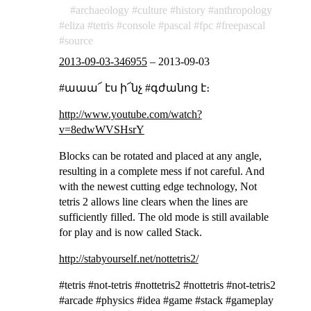
archaeology
culture
history
anthropology
eliza
tetris
console
pascal
fpc
freepascal
source
2013-09-03-346955
–
2013-09-03
#աաա՜ էս ի՜նչ #գժանոց է։
http://www.youtube.com/watch?
v=8edwWVSHsrY
Blocks can be rotated and placed at any angle,
resulting in a complete mess if not careful. And
with the newest cutting edge technology, Not
tetris 2 allows line clears when the lines are
sufficiently filled. The old mode is still available
for play and is now called Stack.
http://stabyourself.net/nottetris2/
#tetris #not-tetris #nottetris2 #nottetris #not-tetris2
#arcade #physics #idea #game #stack #gameplay