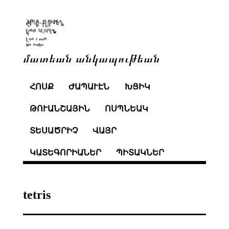
մատեան անկապութեան
ՀՈՍՔ
ԺԱՊԱՒԷՆ
ԽՑԻԿ
ԹՈՒԱՆՇԱՅԻՆ
ՈՍՊՆԵԱԿ
ՏԵՍԱԾՐԻՉ
ՎԱՅՐ
ԿԱՏԵԳՈՐԻԱՆԵՐ
ՊԻՏԱԿՆԵՐ
tetris