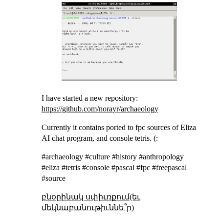
I have started a new repository:
https://github.com/norayr/archaeology
Currently it contains ported to fpc sources of Eliza
AI chat program, and console tetris. (:
#archaeology #culture #history #anthropology
#eliza #tetris #console #pascal #fpc #freepascal
#source
բնօրինակ սփիւռքում(եւ
մեկնաբանութիւննե՞ր)