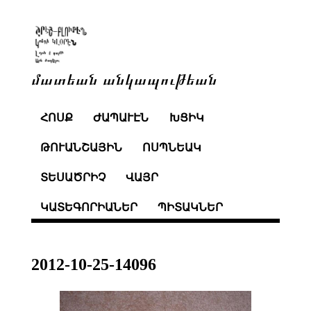
մատեան անկապութեան
ՀՈՍՔ
ԺԱՊԱՒԷՆ
ԽՑԻԿ
ԹՈՒԱՆՇԱՅԻՆ
ՈՍՊՆԵԱԿ
ՏԵՍԱԾՐԻՉ
ՎԱՅՐ
ԿԱՏԵԳՈՐԻԱՆԵՐ
ՊԻՏԱԿՆԵՐ
2012-10-25-14096