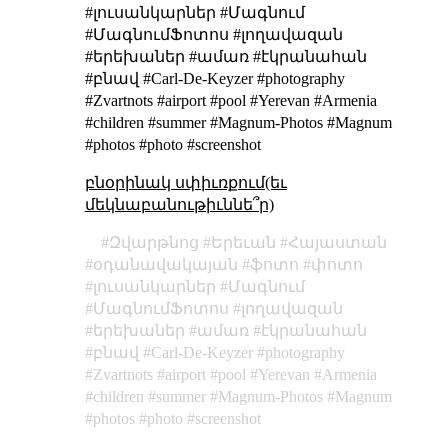
#լուսանկարներ #Մագնում
#ՄագնումՖոտոս #լողավազան
#երեխաներ #ամառ #էկրանահան
#բնավ #Carl-De-Keyzer #photography
#Zvartnots #airport #pool #Yerevan #Armenia
#children #summer #Magnum-Photos #Magnum
#photos #photo #screenshot
բնօրինակ սփիւռքում(եւ
մեկնաբանութիւննե՞ր)
Զվարթնոց
Երեւան
Հայաստան
օդանավակայան
ֆոտո
փոտո
լուսանկարներ
Մագնում
ՄագնումՖոտոս
լողավազան
երեխաներ
ամառ
էկրանահան
բնավ
Carl-De-Keyzer
photography
Zvartnots
airport
pool
Yerevan
Armenia
children
summer
Magnum-Photos
Magnum
photos
photo
screenshot