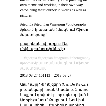
own theme and working in their own way,
chronicling their journey in words as well as
pictures
#georgia #georgian #magnum #photography
#photo #Վրաստան #մագնում #ֆոտո
#պատերազմ
բնօրինակ սփիւռքում(եւ
մեկնաբանութիւննե՞ր)
georgia
georgian
magnum
photography
photo
Վրաստան
մագնում
ֆոտո
պատերազմ
2013-03-27-161113
–
2013-03-27
Այս, Կարլ Դե Կեյզերի (Carl De Keyzer)
լուսանկարի տակ ՄագնումՖոտոս
կայքում գրված էր, որ այն արված է
Ադրբեջանում՝ Բաքվում։ Նունիսկ
կասկածեցի… ճշտեցի հայրիկից,