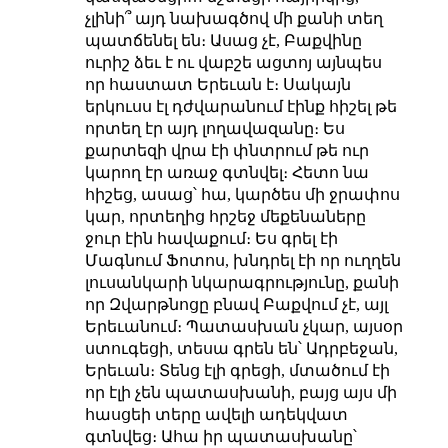
չլինի՞ այդ նախագծով մի քանի տեղ
պատճենել են։ Ասաց չէ, Բաքվինը
ուրիշ ձեւ է
ու վաբշե ացտոյ
այնպես
որ հաստատ Երեւան է։
Սակայն
երկուսս էլ դժվարանում էինք հիշել թե
որտեղ էր այդ լողավազանը։ Ես
քարտեզի վրա էի փնտրում թե ուր
կարող էր առաջ գտնվել։ Հետո նա
հիշեց, ասաց՝ հա, կարծես մի ջրափոս
կար, որտեղից հրշեջ մեքենաները
ջուր էին հավաքում։
Ես գրել էի
Մագնում Ֆոտոս, խնդրել էի որ ուղղեն
լուսանկարի նկարագրությունը, քանի
որ Զվարթնոցը բնավ Բաքվում չէ, այլ
Երեւանում։ Պատասխան չկար, այսօր
ստուգեցի, տեսա գրեն են՝ Ադրբեջան,
Երեւան։ Տենց էլի գրեցի, մտածում էի
որ էլի չեն պատասխանի, բայց այս մի
հասցեի տերը ավելի ադեկվատ
գտնվեց։ Ահա իր պատասխանը՝