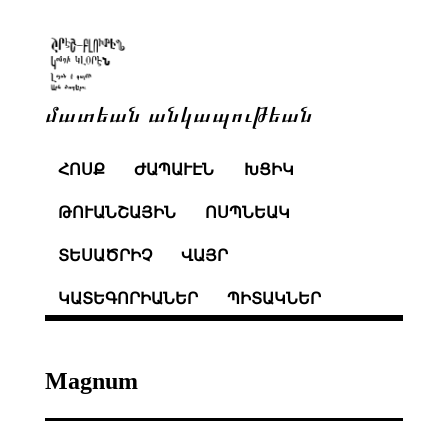
մատեան անկապութեան
ՀՈՍՔ
ԺԱՊԱՒԷՆ
ԽՑԻԿ
ԹՈՒԱՆՇԱՅԻՆ
ՈՍՊՆԵԱԿ
ՏԵՍԱԾՐԻՉ
ՎԱՅՐ
ԿԱՏԵԳՈՐԻԱՆԵՐ
ՊԻՏԱԿՆԵՐ
Magnum