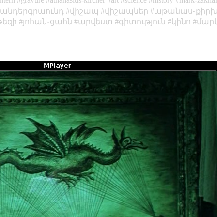
ntern
gravure
athanasius-kircher
art
science
history
mark-zakha
անդերգրաունդ
վիշապ
վիշապներ
աթանաս֊քիրխ
թեզի
յոհան֊ցահն
արվեստ
գիտություն
կինո
մար