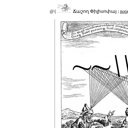
@{
Ճաշող Փիլիսոփայ ;
nor