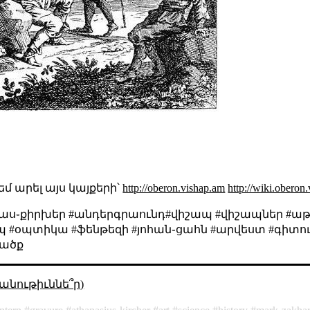
 եմ արել այս կայքերի՝
http://oberon.vishap.am
http://wiki.oberon
աս֊քիրխեր #անդերգրաունդ#վիշապ #վիշապներ #ա
ապ #օպտիկա #ֆենթեզի #յոհան֊ցահն #արվեստ #գիտո
ւածք
անութիւննե՞ր)