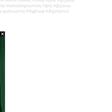
rov
movie
fantasy
vishap
quote
վիշապ
եր
անդերգրաունդ
վօկ
վիշապ֊
կ֊զախարով
հեքիաթ
մէջբերում