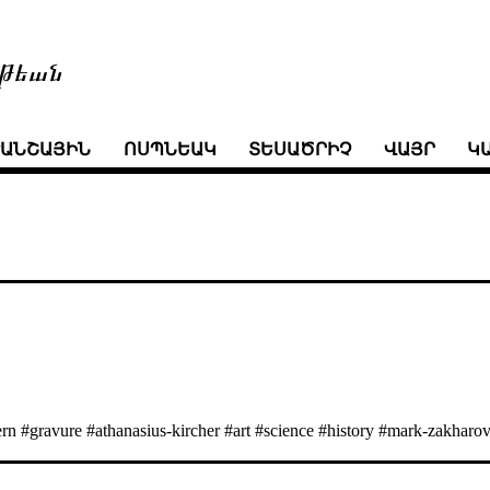
թեան
ՒԱՆՇԱՅԻՆ
ՈՍՊՆԵԱԿ
ՏԵՍԱԾՐԻՉ
ՎԱՅՐ
Կ
rn #gravure #athanasius-kircher #art #science #history #mark-zakharo