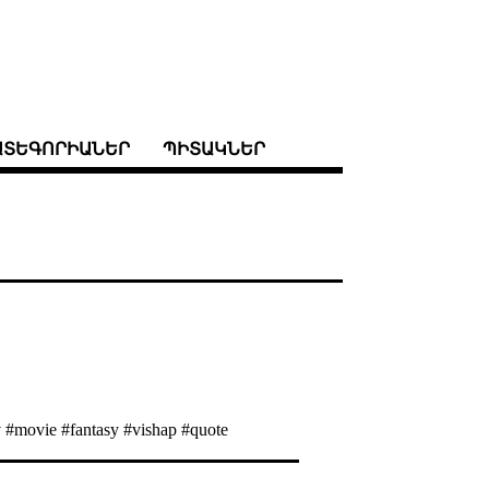
ԱՏԵԳՈՐԻԱՆԵՐ
ՊԻՏԱԿՆԵՐ
v #movie #fantasy #vishap #quote