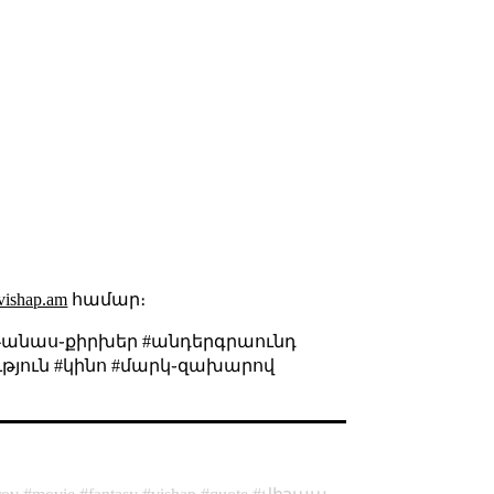
.vishap.am
համար։
թանաս֊քիրխեր #անդերգրաունդ
ւթյուն #կինո #մարկ֊զախարով