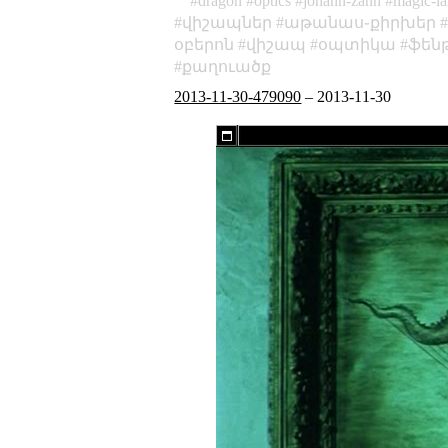
dragon
optics
johann-zahn
magic-la
վիշապներ
աթանաս֊քիրխեր
օբերոն
վիշապ
օպտիկա
ֆեն
քաղուածք
2013-11-30-479090
–
2013-11-30