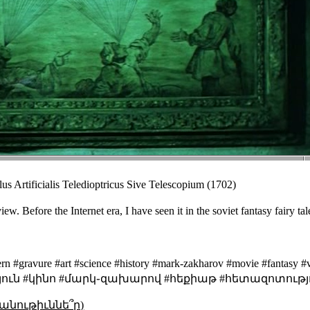
us Artificialis Teledioptricus Sive Telescopium
(1702)
view. Before the Internet era, I have seen it in the soviet fantasy fairy
antern #gravure #art #science #history #mark-zakharov #movie 
յուն #կինո #մարկ֊զախարով #հեքիաթ #հետազոտությ
անութիւննե՞ր)