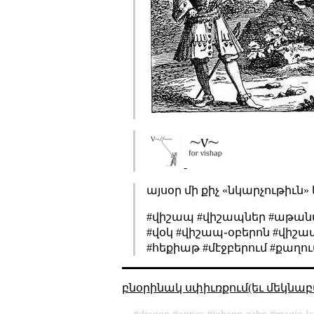
այսօր մի քիչ «նկարչութիւն»
#վիշապ #վիշապներ #աթան
#վօկ #վիշապ֊օբերոն #վիշ
#հեքիաթ #մէջբերում #քաղո
բնօրինակ սփիւռքում(եւ մեկնաբ