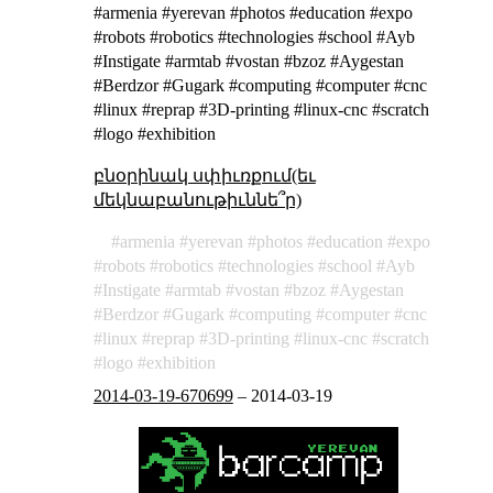
#armenia #yerevan #photos #education #expo
#robots #robotics #technologies #school #Ayb
#Instigate #armtab #vostan #bzoz #Aygestan
#Berdzor #Gugark #computing #computer #cnc
#linux #reprap #3D-printing #linux-cnc #scratch
#logo #exhibition
բնօրինակ սփիւռքում(եւ
մեկնաբանութիւննե՞ր)
armenia
yerevan
photos
education
expo
robots
robotics
technologies
school
Ayb
Instigate
armtab
vostan
bzoz
Aygestan
Berdzor
Gugark
computing
computer
cnc
linux
reprap
3D-printing
linux-cnc
scratch
logo
exhibition
2014-03-19-670699
–
2014-03-19