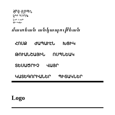
մատեան անկապութեան
ՀՈՍՔ
ԺԱՊԱՒԷՆ
ԽՑԻԿ
ԹՈՒԱՆՇԱՅԻՆ
ՈՍՊՆԵԱԿ
ՏԵՍԱԾՐԻՉ
ՎԱՅՐ
ԿԱՏԵԳՈՐԻԱՆԵՐ
ՊԻՏԱԿՆԵՐ
Logo