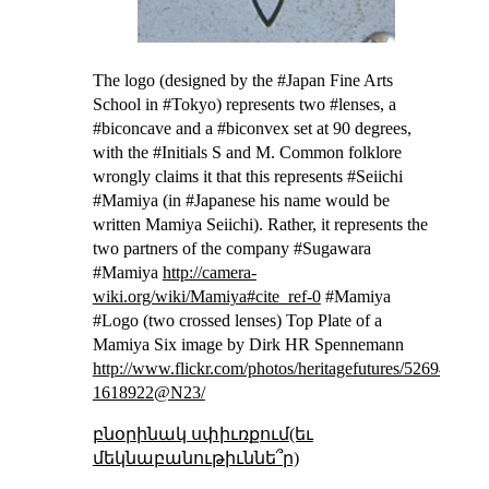
The logo (designed by the #Japan Fine Arts
School in #Tokyo) represents two #lenses, a
#biconcave and a #biconvex set at 90 degrees,
with the #Initials S and M. Common folklore
wrongly claims it that this represents #Seiichi
#Mamiya (in #Japanese his name would be
written Mamiya Seiichi). Rather, it represents the
two partners of the company #Sugawara
#Mamiya
http://camera-
wiki.org/wiki/Mamiya#cite_ref-0
#Mamiya
#Logo (two crossed lenses)
Top Plate of a
Mamiya Six
image by Dirk HR Spennemann
http://www.flickr.com/photos/heritagefutures/5269415577
1618922@N23/
բնօրինակ սփիւռքում(եւ
մեկնաբանութիւննե՞ր)