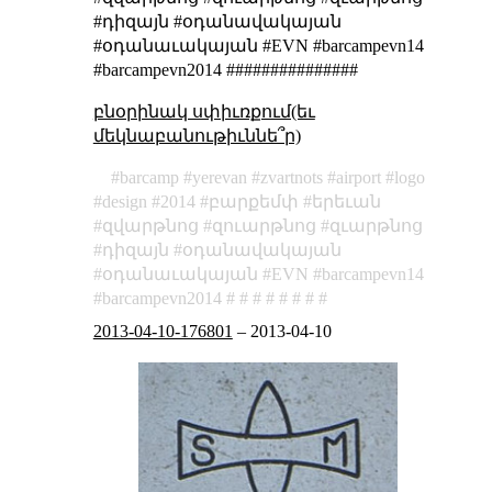
#դիզայն #օդանավակայան
#օդանաւակայան #EVN #barcampevn14
#barcampevn2014 ###############
բնօրինակ սփիւռքում(եւ
մեկնաբանութիւննե՞ր)
barcamp
yerevan
zvartnots
airport
logo
design
2014
բարքեմփ
երեւան
զվարթնոց
զուարթնոց
զւարթնոց
դիզայն
օդանավակայան
օդանաւակայան
EVN
barcampevn14
barcampevn2014
2013-04-10-176801
–
2013-04-10