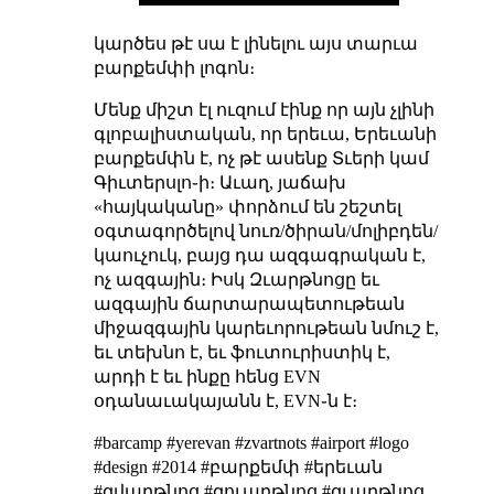
կարծես թէ սա է լինելու այս տարւա
բարքեմփի լոգոն։
Մենք միշտ էլ ուզում էինք որ այն չլինի
գլոբալիստական, որ երեւա, Երեւանի
բարքեմփն է, ոչ թէ ասենք Տւերի կամ
Գիւտերսլո֊ի։ Աւաղ, յաճախ
«հայկականը» փորձում են շեշտել
օգտագործելով նուռ/ծիրան/մոլիբդեն/
կաուչուկ, բայց դա
ազգագրական
է,
ոչ
ազգային
։ Իսկ Զւարթնոցը եւ
ազգային ճարտարապետութեան
միջազգային կարեւորութեան նմուշ է,
եւ տեխնո է, եւ ֆուտուրիստիկ է,
արդի է եւ ինքը հենց EVN
օդանաւակայանն է, EVN֊ն է։
#barcamp #yerevan #zvartnots #airport #logo
#design #2014 #բարքեմփ #երեւան
#զվարթնոց #զուարթնոց #զւարթնոց