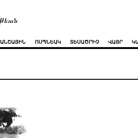
թեան
ՒԱՆՇԱՅԻՆ
ՈՍՊՆԵԱԿ
ՏԵՍԱԾՐԻՉ
ՎԱՅՐ
Կ