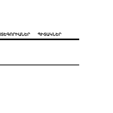
ԱՏԵԳՈՐԻԱՆԵՐ
ՊԻՏԱԿՆԵՐ