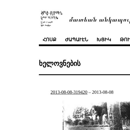
մատեան անկապու
ՀՈՍՔ
ԺԱՊԱՒԷՆ
ԽՑԻԿ
ԹՈ
ხელოვნების
2013-08-08-319420
–
2013-08-08