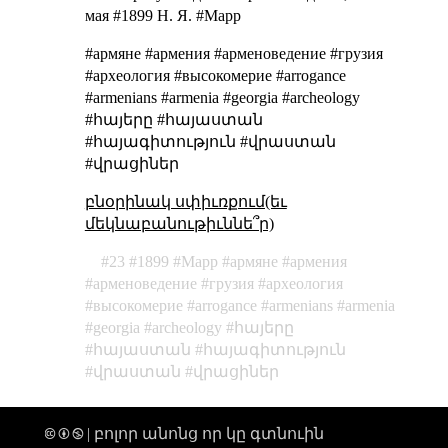
мая #1899 Н. Я. #Марр
#армяне #армения #арменоведение #грузия
#археология #высокомерие #arrogance
#armenians #armenia #georgia #archeology
#հայերը #հայաստան
#հայագիտություն #վրաստան
#վրացիներ
բնօրինակ սփիւռքում(եւ
մեկնաբանութիւննե՞ր)
23
1899
Марр
армяне
армения
арменоведение
грузия
археология
высокомерие
arrogance
armenians
armenia
georgia
archeology
հայերը
հայաստան
հայագիտություն
վրաստան
վրացիներ
🅭 🅯 🄏 | բոլոր անոնց որ կը գտնուին