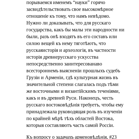
порываемся именемъ “науки” горячо
засвидѣтельствовать свое высокомѣрное
отношенiе къ тому, что намъ невѣдомо.
Нужно ли доказывать, что для русскаго
государства, какъ бы малы эти народности ни
были, разъ онѣ входятъ въ его составъ или
силою вещей къ нему тяготѣютъ, что
русскаяисторiя и археологiя, въ частности
исторiя древнерусскаго ускусства
непосредственно заинтересованаво
всестороннемъ выясненiи прошлыхъ судебъ
Грузiи и Арменiи, гдѣ культурная жизнь въ
значительной степени слагалась подъ тѣми
же восточными и византiйскимъ теченiями,
какъ и въ древней Руси. Наконецъ, честь
русскаго востоковѣдѣнiя требуетъ, чтобы ему
принадлежала руководящая роль въ изученiи
по крайней мѣрѣ тѣхъ областей Востока,
которыя составляютъ часть самой Россiи.
Къ вопросу о задачахъ арменовѣдѣнiя, #23