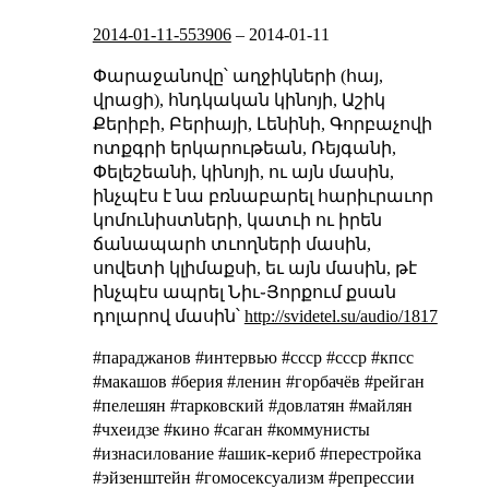
2014-01-11-553906
–
2014-01-11
Փարաջանովը՝ աղջիկների (հայ,
վրացի), հնդկական կինոյի, Աշիկ
Քերիբի, Բերիայի, Լենինի, Գորբաչովի
ոտքգրի երկարութեան, Ռեյգանի,
Փելեշեանի, կինոյի, ու այն մասին,
ինչպէս է նա բռնաբարել հարիւրաւոր
կոմունիստների, կատւի ու իրեն
ճանապարհ տւողների մասին,
սովետի կլիմաքսի, եւ այն մասին, թէ
ինչպէս ապրել Նիւ֊Յորքում քսան
դոլարով մասին՝
http://svidetel.su/audio/1817
#параджанов #интервью #cccp #ссср #кпсс
#макашов #берия #ленин #горбачёв #рейган
#пелешян #тарковский #довлатян #майлян
#чхеидзе #кино #саган #коммунисты
#изнасилование #ашик-кериб #перестройка
#эйзенштейн #гомосексуализм #репрессии