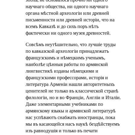
научнаго общества, ни одного научнаго
органа мѣстной археологiи или древней
письменности или древней исторiи, что на
всемъ Кавказѣ и до сихъ поръ нѣтъ
фактически ни одного музея древностей.
Совсѣмъ неутѣшительно, что лучшiе труды
по кавказской археологiи принадлежатъ
французскимъ и нѣмецкимъ ученымъ,
наиболѣе цѣнныя работы по армянской
лингвистикѣ изданы нѣмецкими и
французскими профессорами, исторiя и
литература Арменiи нашли авторитетныхъ
ценителей не только въ классической странѣ
филологiи, но и во Францiи, Англiи и Италiи.
Даже элементарными учебниками по
армянскому языкы и армянской литературѣ
нас успѣваютъ снабжать иностранцы, пока
мы въ касающейся насъ наукѣ бездѣйствуемъ
изъ равнодушiя и только въ печати