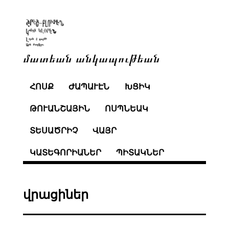
մատեան անկապութեան
ՀՈՍՔ
ԺԱՊԱՒԷՆ
ԽՑԻԿ
ԹՈՒԱՆՇԱՅԻՆ
ՈՍՊՆԵԱԿ
ՏԵՍԱԾՐԻՉ
ՎԱՅՐ
ԿԱՏԵԳՈՐԻԱՆԵՐ
ՊԻՏԱԿՆԵՐ
վրացիներ