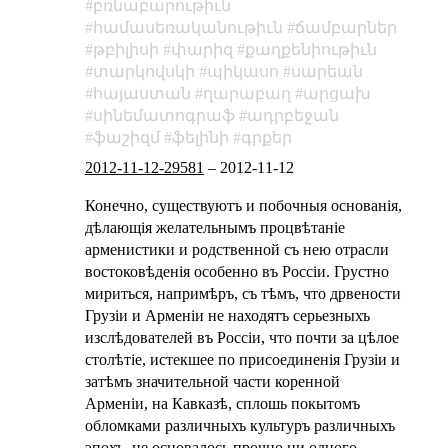
բռնաբարութիւն
համասեռականութիւն
ճամբարներ
թբիլիսի
փարիզ
քաղքենիութիւն
տարկովսկի
պիկասո
սարեան
հայաստան
ղարաբաղ
արցախ
սինեմատոգրաֆ
ադրբեջան
ֆաշիզմ
ֆելինի
գրքեր
2012-11-12-29581
–
2012-11-12
Конечно, существуютъ и побочныя основанiя,
дѣлающiя желательнымъ процвѣтанiе
арменистики и родственной съ нею отрасли
востоковѣденiя особенно въ Россiи. Грустно
мириться, напримѣръ, съ тѣмъ, что дрвености
Грузiи и Арменiи не находятъ серьезныхъ
изслѣдователей въ Россiи, что почти за цѣлое
столѣтiе, истекшее по присоединенiя Грузiи и
затѣмъ значительной части коренной
Арменiи, на Кавказѣ, сплошь покытомъ
обломками различныхъ культуръ различныхъ
эпохъ, не основалось прочно ни одного