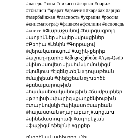
#лагерь #зона #пикассо #сарьян #париж
#тбилиси #арарат #армения #карабах #арцах
#азербайджан #гласность #украина #россия
#кинематограф #фашизм #феллини #исповедь
#книги #Փարաջանով #հարցազրոյց
#աղջիկներ #հայեր #վրացիներ
#Բերիա #Լենին #Գորբաչով
#վերակառուցում #աշիկ֊քերիբ
#աշուղ֊ղարիբ #აშიკი-ქერიბი #Aşıq-Qərib
#կինո #սովետ #խսհմ #կոմունիզմ
#կոմկուս #էյզենշտեյն #դուլաթեան
#մայիլեան #փելեշեան #չխեիձե
#բռնաբարութիւն
#համասեռականութիւն #ճամբարներ
#թբիլիսի #փարիզ #քաղքենիութիւն
#տարկովսկի #պիկասո #սարեան
#հայաստան #ղարաբաղ #արցախ
#սինեմատոգրաֆ #ադրբեջան
#ֆաշիզմ #ֆելինի #գրքեր
բնօրինակ սփիւռքում(եւ