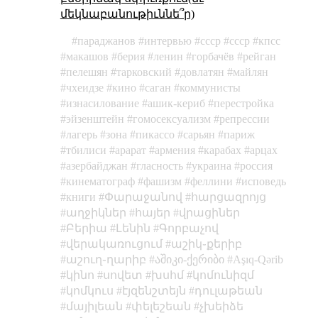
մեկնաբանութիւննե՞ր)
параджанов
интервью
cccp
ссср
кпсс
макашов
берия
ленин
горбачёв
рейган
пелешян
тарковский
довлатян
майлян
чхеидзе
кино
саган
коммунисты
изнасилование
ашик-кериб
перестройка
эйзенштейн
гомосексуализм
репрессии
лагерь
зона
пикассо
сарьян
париж
тбилиси
арарат
армения
карабах
арцах
азербайджан
гласность
украина
россия
кинематограф
фашизм
феллини
исповедь
книги
Փարաջանով
հարցազրոյց
աղջիկներ
հայեր
վրացիներ
Բերիա
Լենին
Գորբաչով
վերակառուցում
աշիկ֊քերիբ
աշուղ֊ղարիբ
აშიკი-ქერიბი
Aşıq-Qərib
կինո
սովետ
խսհմ
կոմունիզմ
կոմկուս
էյզենշտեյն
դուլաթեան
մայիլեան
փելեշեան
չխեիձե