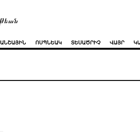
թեան
ՒԱՆՇԱՅԻՆ
ՈՍՊՆԵԱԿ
ՏԵՍԱԾՐԻՉ
ՎԱՅՐ
Կ