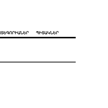
ԱՏԵԳՈՐԻԱՆԵՐ
ՊԻՏԱԿՆԵՐ