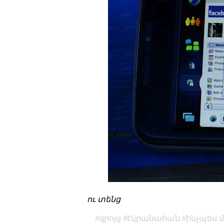
ու տենց
զրոյց
էկրանահան
ինչպես 