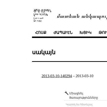
մատեան անկապու
ՀՈՍՔ
ԺԱՊԱՒԷՆ
ԽՑԻԿ
ԹՈ
սակայն
2013-03-10-140294
–
2013-03-10