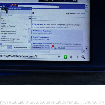
միշտ սակայն
համացանց
մաեմո
մոբայլ
նոկիա
ոչ