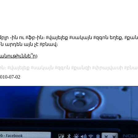
բլր ֊ին ու #ֆբ֊ին։ #վայելեք #սակայն #զգոն եղեք, #քա
 արդեն այն չէ #բնավ։
անութիւննե՞ր)
ին։
վայելեք
սակայն
զգոն
քանզի
փրայվասի
բնա
010-07-02