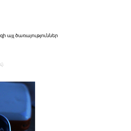
նզի այլ ծառայություններ
վ։