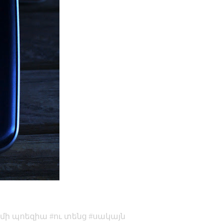
 մի պոեզիա
ու տենց
սակայն