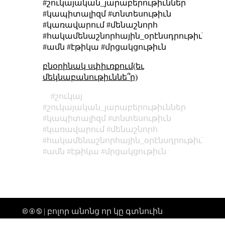
#շուկայական_յարաբերութիւններ
#կապիտալիզմ #տնտեսութիւն
#կառավարում #մենաշնորհ
#հակամենաշնորհային_օրէնսդրութիւն
#ամն #էթիկա #մրցակցութիւն
բնօրինակ սփիւռքում(եւ
մեկնաբանութիւննե՞ր)
շուկայ
շուկայական_յարաբերութիւններ
կապիտալիզմ
տնտեսութիւն
կառավարում
մենաշնորհ
հակամենաշնորհային_օրէնսդրութիւն
ամն
էթիկա
մրցակցութիւն
🅭 🅯 🄏 | բոլոր անոնց որ կը գտնուին
տիեզերքի միգամածութենէն անդին,