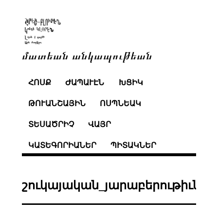
մատեան անկապութեան
ՀՈՍՔ
ԺԱՊԱՒԷՆ
ԽՑԻԿ
ԹՈՒԱՆՇԱՅԻՆ
ՈՍՊՆԵԱԿ
ՏԵՍԱԾՐԻՉ
ՎԱՅՐ
ԿԱՏԵԳՈՐԻԱՆԵՐ
ՊԻՏԱԿՆԵՐ
շուկայական_յարաբերութիւննե