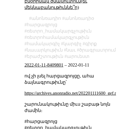
բնօրինակ ծմակուտում(եւ
մեկնաբանութիւննե՞ր)
անոնռադիո
անոնռադիօ
հարցազրոյց
ռետրո_համակարգչութիւն
ռետրոհամակարգչութիւն
համակարգիչ
կարգիչ
գիրք
նաւարկութիւն
նաւ
ծրագրաւորում
երաժշտութիւն
արուեստ
2022-01-11-8409801
–
2022-01-11
ով չի լսել հարցազրոյցը, ահա
ձայնագրութիւնը՝
https://archives.anonradio.net/202201111600_gef.mp3
շարունակութիւնը միւս շաբաթ նոյն
ժամին։
#հարցազրոյց
#ռետրո_համակարգչութիւն