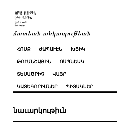
մատեան անկապութեան
ՀՈՍՔ
ԺԱՊԱՒԷՆ
ԽՑԻԿ
ԹՈՒԱՆՇԱՅԻՆ
ՈՍՊՆԵԱԿ
ՏԵՍԱԾՐԻՉ
ՎԱՅՐ
ԿԱՏԵԳՈՐԻԱՆԵՐ
ՊԻՏԱԿՆԵՐ
նաւարկութիւն