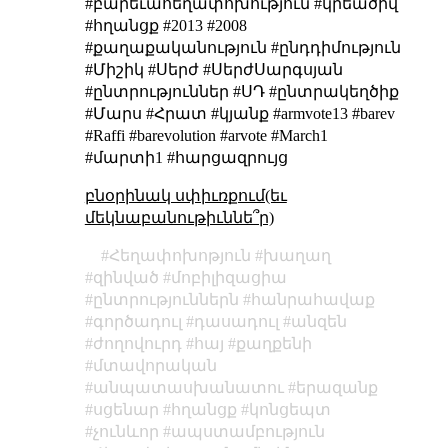
#բարեւահեղափոխություն #կրեածիվ
#հղանցք #2013 #2008
#քաղաքականություն #ընդդիմություն
#Միշիկ #Սերժ #ՍերժՍարգսյան
#ընտրություններ #ՍԴ #ընտրակեղծիք
#Մարս #Հրատ #կյանք #armvote13 #barev
#Raffi #barevolution #arvote #March1
#մարտի1 #հարցազրույց
բնօրինակ սփիւռքում(եւ
մեկնաբանութիւննե՞ր)
Հեղափոխոթյուն
խաղաղ
զինված
մոբիլիզացիա
ընտրություններն
հանրահավաք
գործադուլ
դասադուլ
անզեն
ժողովուրդ
հայ
քաղքենի
մտավորական
անպատասխանատու
երազանք
սցենար
հղանցք
կոնցեպտ
չունևոր
ապստամբություն