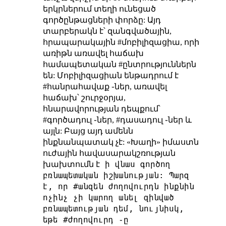
երկրներում տեղի ունեցած
գործընթացների փորձը: Այդ
տարբերակն է՝ զանգվածային,
հրապարակային #մոբիլիզացիա, որի
առիթն առավել հաճախ
համապետական #ընտրություններն
են: Մոբիլիզացիան ենթադրում է
#հանրահավաք ֊ներ, առավել
հաճախ՝ շուրջօրյա,
հնարավորության դեպքում՝
#գործադուլ ֊ներ, #դասադուլ ֊ներ և
այլն: Բայց այդ ամենն
ինքնանպատակ չէ: «Խաղի» իմաստն
ուժային հավասարակշռության
ի վնաս գործող
խախտումն է
բռնապետական իշխանության: Պարզ
է, որ #անզեն ժողովուրդն ինքնին
ոչինչ չի կարող անել զինված
բռնապետության դեմ, նույնիսկ,
եթե #ժողովուրդ ֊ը