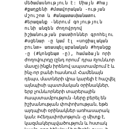
մեծամասնություն է: Միայն #հայ
#քաղքենի #մտավորական ֊ության
մշուշոտ և #անպատասխանատու
#երազանք ֊ներում գոյություն
ունի անզեն ժողովրդով
իշխանության բաստիոններ գրոհելու
#սցենար ֊ը կամ էլ «սոցիալական
բունտ» առասպելաբանական #հղանցք
֊ը (#կոնցեպտ ֊ը), համաձայն որի
ժողովուրդը (ընդ որում՝ դրա #չունևոր
մասը) ինքն իրենով ապստամբում է և
ինչ-որ բանի հասնում: Համենայն
դեպս, մատների վրա կարելի է հաշվել
այնպիսի պատմական օրինակներ,
երբ չունևորների տարերային
#ապստամբություն ֊ները բերել են
իշխանության փոփոխության, եթե
այդպիսի օրինակներ առհասարակ
կան:
#Հեղափոխոթյուն ֊ը միտք է,
կազմակերպվածություն և հստակ