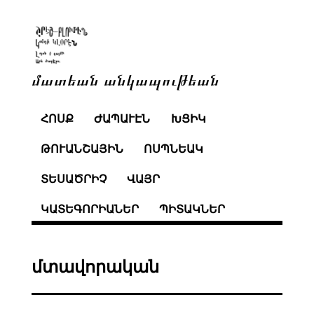
մատեան անկապութեան
ՀՈՍՔ
ԺԱՊԱՒԷՆ
ԽՑԻԿ
ԹՈՒԱՆՇԱՅԻՆ
ՈՍՊՆԵԱԿ
ՏԵՍԱԾՐԻՉ
ՎԱՅՐ
ԿԱՏԵԳՈՐԻԱՆԵՐ
ՊԻՏԱԿՆԵՐ
մտավորական