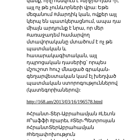
կամք, որը հենվում է #միջին֊դաս ֊ի,
այլ ոչ թե չունևորների վրա:
Եթե
մեզանում #մարդիկ կան, ովքեր այլ
կերպ են պատկերացնում, ապա դա
միայն արդյունք է նրա, որ մեր
#առաջադեմ համարվող
մտավորականը մտածում է ոչ թե
պատմական և
հասարակագիտական, այլ
դպրոցական դասերից` որպես
մշուշոտ հուշ մնացած գրական-
գեղարվեստական կամ էլ խեղված
պատմական ստորոգություններով
(կատեգորիաներով):
http://168.am/2013/03/16/196578.html
#Հրանտ-Տեր-Աբրահամյան #Լեւոն
#Րաֆֆի #բարեւ #Տեր-Պետրոսյան
#ՀրանտՏերԱբրահամյան
#հեղափոխություն