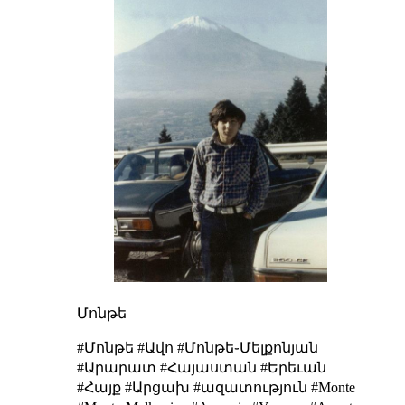
Մոնթե
#Մոնթե #Ավո #Մոնթե֊Մելքոնյան
#Արարատ #Հայաստան #Երեւան
#Հայք #Արցախ #ազատություն #Monte