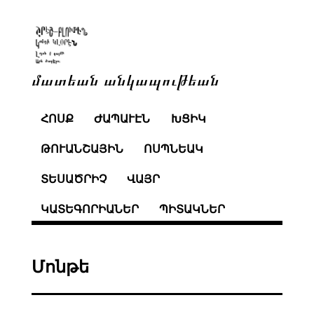
մատեան անկապութեան
ՀՈՍՔ
ԺԱՊԱՒԷՆ
ԽՑԻԿ
ԹՈՒԱՆՇԱՅԻՆ
ՈՍՊՆԵԱԿ
ՏԵՍԱԾՐԻՉ
ՎԱՅՐ
ԿԱՏԵԳՈՐԻԱՆԵՐ
ՊԻՏԱԿՆԵՐ
Մոնթե