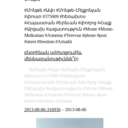
#Մոնթե #Ավո #Մոնթե֊Մելքոնյան
#փոստ #375009 #հեռախոս
#Հայաստան #Երեւան #փողոց #Հայք
#Արցախ #ազատություն #Monte #Monte-
Melkonian #Armenia #Yerevan #phone #post
#street #freedom #Artsakh
բնօրինակ սփիւռքում(եւ
մեկնաբանութիւննե՞ր)
Մոնթե
Ավո
Մոնթե֊Մելքոնյան
փոստ
375009
հեռախոս
Հայաստան
Երեւան
փողոց
Հայք
Արցախ
ազատություն
Monte
Monte-
Melkonian
Armenia
Yerevan
phone
post
street
freedom
Artsakh
2013-08-06-316936
–
2013-08-06