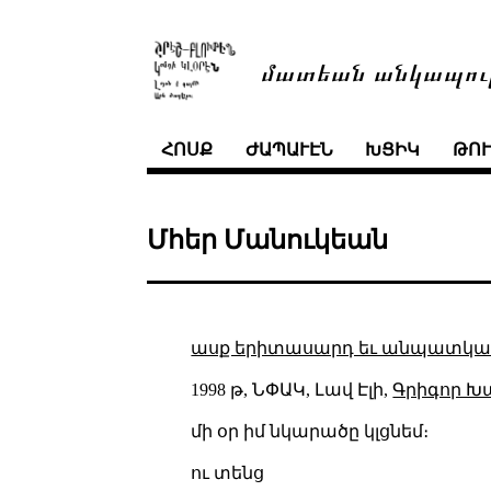
մատեան անկապու
ՀՈՍՔ
ԺԱՊԱՒԷՆ
ԽՑԻԿ
ԹՈ
Մհեր Մանուկեան
ասք երիտասարդ եւ անպատկառ
1998 թ, ՆՓԱԿ, Լավ Էլի,
Գրիգոր Խ
մի օր իմ նկարածը կլցնեմ։
ու տենց