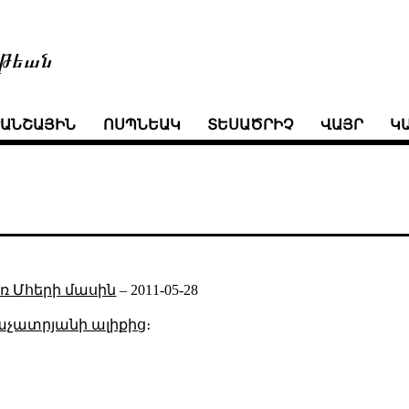
թեան
ՒԱՆՇԱՅԻՆ
ՈՍՊՆԵԱԿ
ՏԵՍԱԾՐԻՉ
ՎԱՅՐ
Կ
 Մհերի մասին
–
2011-05-28
աչատրյանի ալիքից
։