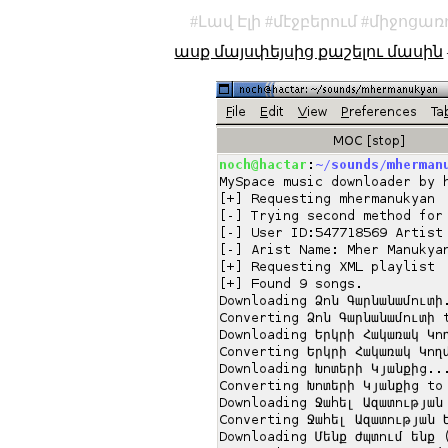
Լավ Էլի
մէջբերում
միջոցառ
ասք մայսփեյսից քաշելու մասին