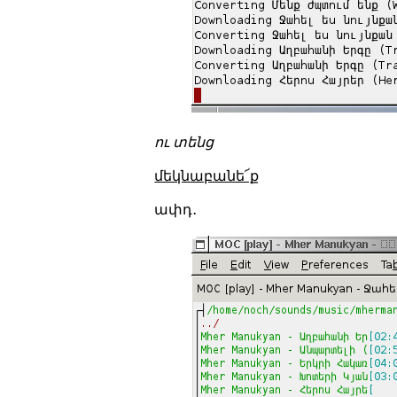
ու տենց
մեկնաբանե՜ք
ափդ․