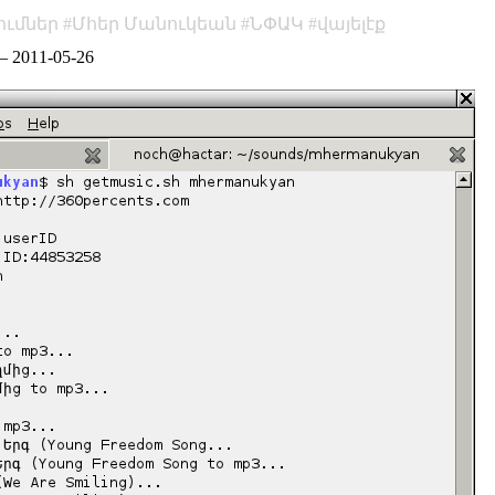
ումներ
Մհեր Մանուկեան
ՆՓԱԿ
վայելէք
–
2011-05-26