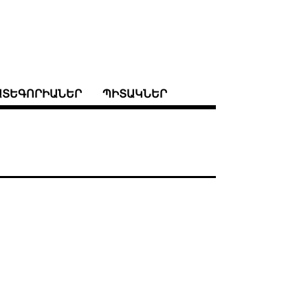
ԱՏԵԳՈՐԻԱՆԵՐ
ՊԻՏԱԿՆԵՐ