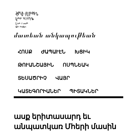
մատեան անկապութեան
ՀՈՍՔ
ԺԱՊԱՒԷՆ
ԽՑԻԿ
ԹՈՒԱՆՇԱՅԻՆ
ՈՍՊՆԵԱԿ
ՏԵՍԱԾՐԻՉ
ՎԱՅՐ
ԿԱՏԵԳՈՐԻԱՆԵՐ
ՊԻՏԱԿՆԵՐ
ասք երիտասարդ եւ
անպատկառ Մհերի մասին