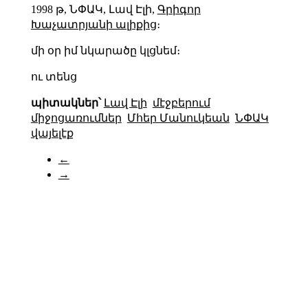
1998 թ, ՆՓԱԿ, Լավ Էլի,
Գրիգոր
Խաչատրյանի ալիքից
։
մի օր իմ նկարածը կլցնեմ։
ու տենց
պիտակներ՝
Լավ Էլի
մէջբերում
միջոցառումներ
Մհեր Մանուկեան
ՆՓԱԿ
վայելէք
←
→