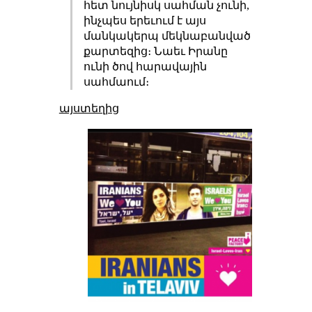
հետ նույնիսկ սահման չունի,
ինչպես երեւում է այս
մանկակերպ մեկնաբանված
քարտեզից։ Նաեւ Իրանը
ունի ծով հարավային
սահմաում։
այստեղից