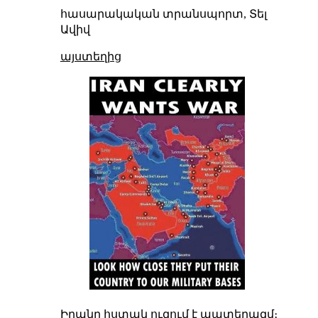
հասարակական տրանսպորտ, Տել
Ավիվ
այստեղից
Իրանը հստակ ուզում է պատերազմ։