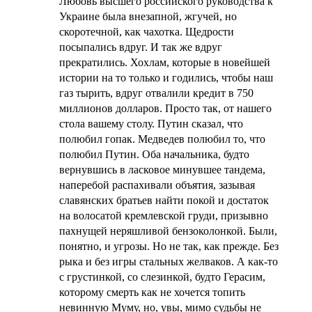
Любовь высшего российского руководства к
Украине была внезапной, жгучей, но
скоротечной, как чахотка. Щедрости
посыпались вдруг. И так же вдруг
прекратились. Хохлам, которые в новейшей
истории на то только и годились, чтобы наш
газ тырить, вдруг отвалили кредит в 750
миллионов долларов. Просто так, от нашего
стола вашему столу. Путин сказал, что
полюбил гопак. Медведев полюбил то, что
полюбил Путин. Оба начальника, будто
вернувшись в ласковое минувшее тандема,
наперебой распахивали объятия, зазывая
славянских братьев найти покой и достаток
на волосатой кремлевской груди, призывно
пахнущей неряшливой бензоколонкой. Были,
понятно, и угрозы. Но не так, как прежде. Без
рыка и без игры стальных желваков. А как-то
с грустинкой, со слезинкой, будто Герасим,
которому смерть как не хочется топить
невинную Муму, но, увы, мимо судьбы не