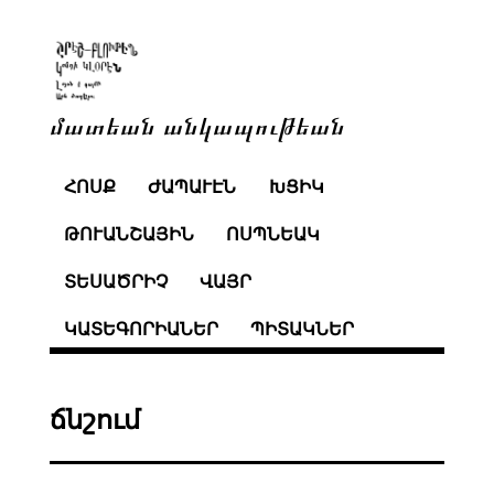
մատեան անկապութեան
ՀՈՍՔ
ԺԱՊԱՒԷՆ
ԽՑԻԿ
ԹՈՒԱՆՇԱՅԻՆ
ՈՍՊՆԵԱԿ
ՏԵՍԱԾՐԻՉ
ՎԱՅՐ
ԿԱՏԵԳՈՐԻԱՆԵՐ
ՊԻՏԱԿՆԵՐ
ճնշում