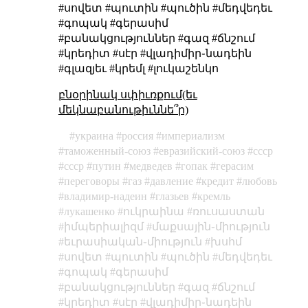
#սովետ #պուտին #պուծին #մեդվեդեւ
#գոպակ #գերասիմ
#բանակցություններ #գազ #ճնշում
#կրեդիտ #սէր #վլադիմիր֊նադեին
#գլազյեւ #կրեմլ #լուկաշենկո
բնօրինակ սփիւռքում(եւ
մեկնաբանութիւննե՞ր)
украина
россия
империализм
таможенный-союз
евразийский-союз
cccp
ссср
путин
медведев
гопак
герасим
переговоры
газ
давление
кредит
любовь
владимир-надеин
глазьев
кремль
лукашенко
ուկրաինա
ռուսաստան
իմպերիալիզմ
մաքսային֊միություն
եւրասիական֊միություն
խսհմ
սովետ
պուտին
պուծին
մեդվեդեւ
գոպակ
գերասիմ
բանակցություններ
գազ
ճնշում
կրեդիտ
սէր
վլադիմիր֊նադեին