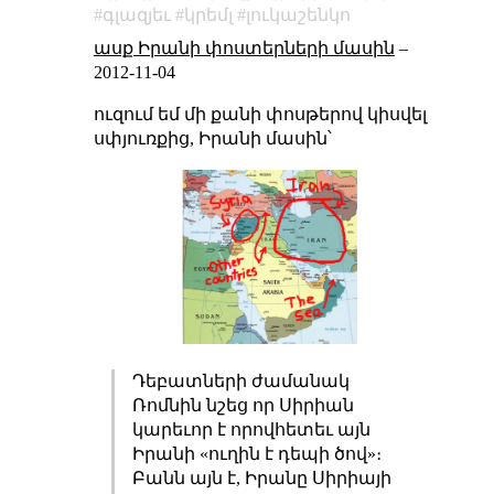
գլազյեւ
կրեմլ
լուկաշենկո
ասք Իրանի փոստերների մասին
–
2012-11-04
ուզում եմ մի քանի փոսթերով կիսվել
սփյուռքից, Իրանի մասին՝
Դեբատների ժամանակ
Ռոմնին նշեց որ Սիրիան
կարեւոր է որովհետեւ այն
Իրանի «ուղին է դեպի ծով»։
Բանն այն է, Իրանը Սիրիայի