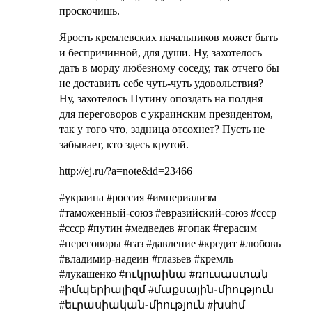
проскочишь.
Ярость кремлевских начальников может быть
и беспричинной, для души. Ну, захотелось
дать в морду любезному соседу, так отчего бы
не доставить себе чуть-чуть удовольствия?
Ну, захотелось Путину опоздать на полдня
для переговоров с украинским президентом,
так у того что, задница отсохнет? Пусть не
забывает, кто здесь крутой.
http://ej.ru/?a=note&id=23466
#украина #россия #империализм
#таможенный-союз #евразийский-союз #cccp
#ссср #путин #медведев #гопак #герасим
#переговоры #газ #давление #кредит #любовь
#владимир-надеин #глазьев #кремль
#лукашенко #ուկրաինա #ռուսաստան
#իմպերիալիզմ #մաքսային֊միություն
#եւրասիական֊միություն #խսհմ