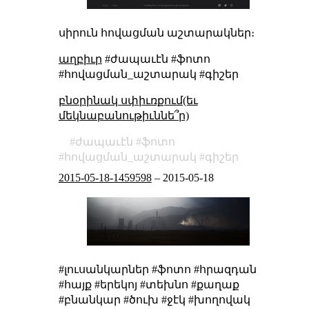
սիրուն հովացման աշտարակներ։
աղբիւր
#ժապաւէն #ֆոտո
#հովացման_աշտարակ #գիշեր
բնօրինակ սփիւռքում(եւ
մեկնաբանութիւննե՞ր)
ժապաւէն
ֆոտո
հովացման_աշտարակ
գիշեր
2015-05-18-1459598
–
2015-05-18
#լուսանկարներ #ֆոտո #հրազդան
#հայք #երեկոյ #տեխնո #քաղաք
#բնանկար #ծուխ #ջէկ #խողովակ