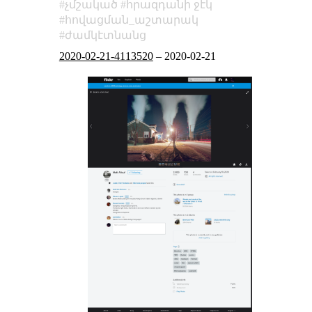
չմշակած
հրազդանի ջէկ
հովացման_աշտարակ
ժամկէտնանց
2020-02-21-4113520
–
2020-02-21