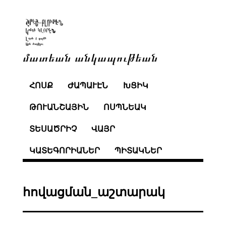
մատեան անկապութեան
ՀՈՍՔ
ԺԱՊԱՒԷՆ
ԽՑԻԿ
ԹՈՒԱՆՇԱՅԻՆ
ՈՍՊՆԵԱԿ
ՏԵՍԱԾՐԻՉ
ՎԱՅՐ
ԿԱՏԵԳՈՐԻԱՆԵՐ
ՊԻՏԱԿՆԵՐ
հովացման_աշտարակ