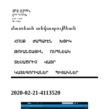
մատեան անկապութեան
ՀՈՍՔ
ԺԱՊԱՒԷՆ
ԽՑԻԿ
ԹՈՒԱՆՇԱՅԻՆ
ՈՍՊՆԵԱԿ
ՏԵՍԱԾՐԻՉ
ՎԱՅՐ
ԿԱՏԵԳՈՐԻԱՆԵՐ
ՊԻՏԱԿՆԵՐ
2020-02-21-4113520