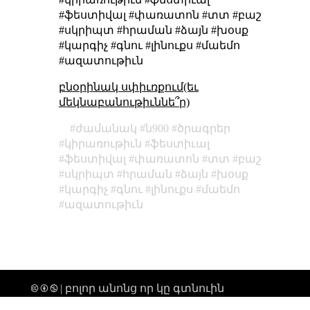
#ֆեստիվալ #փառատոն #տտ #բաշ
#սկրիպտ #հրաման #ձայն #խօսք
#կարգիչ #գնու #լինուքս #մաեմո
#ազատութիւն
բնօրինակ սփիւռքում(եւ
մեկնաբանութիւննե՞ր)
ժամանակ
ն900
ծրագրեր
կիրառութիւն
ֆեստիւալ
ֆեստիվալ
փառատոն
տտ
բաշ
սկրիպտ
հրաման
ձայն
խօսք
կարգիչ
գնու
լինուքս
մաեմո
ազատութիւն
🅭 🅯 🄏 | բոլոր անոնց որ կը գտնուին
տիեզերքի միգամածութենէն անդին,