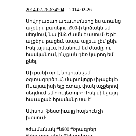
2014-02-26-634504
–
2014-02-26
Սովորաբար առաւոտները ես առանց
աչքերս բացելու n900֊ի կոճակն եմ
սեղմում, նա ինձ
ժամն է ասում
։ Եթէ
աչքերս բացեմ, ապա այլեւս չեմ քնի։
Իսկ այսպէս, իմանում եմ ժամը, ու
հասկանում, ինչքան դեռ կարող եմ
քնել։
Մի քանի օր է, նոկիան չեմ
օգտագործում, մարտկոցը փչացել է։
Ու այսպիսի ելք գտայ, փակ աչքերով
սեղմում եմ ↑ ու յետոյ ↩։ Իսկ մինչ այդ
հաւաքած հրամանը սա է՝
Ափսոս, ֆեստիւալը հայերէն չի
խօսում։
#ժամանակ #ն900 #ծրագրեր
#կիրառութիւն #ֆեստիւալ