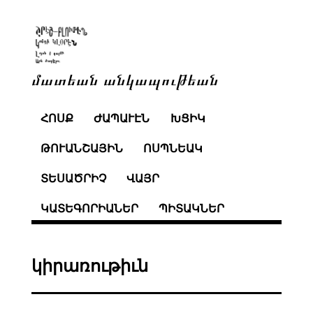
մատեան անկապութեան
ՀՈՍՔ
ԺԱՊԱՒԷՆ
ԽՑԻԿ
ԹՈՒԱՆՇԱՅԻՆ
ՈՍՊՆԵԱԿ
ՏԵՍԱԾՐԻՉ
ՎԱՅՐ
ԿԱՏԵԳՈՐԻԱՆԵՐ
ՊԻՏԱԿՆԵՐ
կիրառութիւն