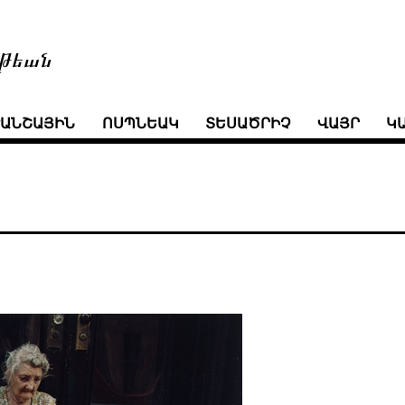
թեան
ՒԱՆՇԱՅԻՆ
ՈՍՊՆԵԱԿ
ՏԵՍԱԾՐԻՉ
ՎԱՅՐ
Կ