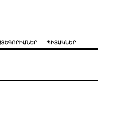
ԱՏԵԳՈՐԻԱՆԵՐ
ՊԻՏԱԿՆԵՐ