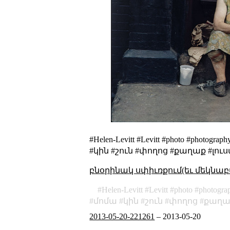
#Helen-Levitt #Levitt #photo #photo
#կին #շուն #փողոց #քաղաք #լ
բնօրինակ սփիւռքում(եւ մեկնաբ
Helen-Levitt
Levitt
photo
photogra
մոմա
կին
շուն
փողոց
քաղա
2013-05-20-221261
–
2013-05-20