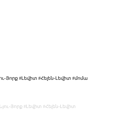
#ՆՅ #Նյու֊Յորք #Լեվիտ #Հելեն֊Լեվիտ #մոմա
Նյու֊Յորք
Լեվիտ
Հելեն֊Լեվիտ