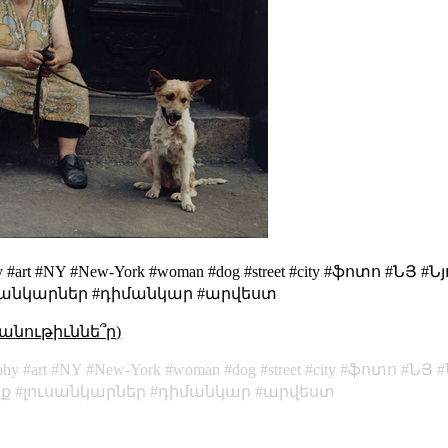
graphy #art #NY #New-York #woman #dog #street #city #ֆոտո 
ուսանկարներ #դիմանկար #արվեստ
անութիւննե՞ր)
phy
art
NY
New-York
woman
dog
street
city
ֆոտո
ՆՅ
ք
լուսանկարներ
դիմանկար
արվեստ