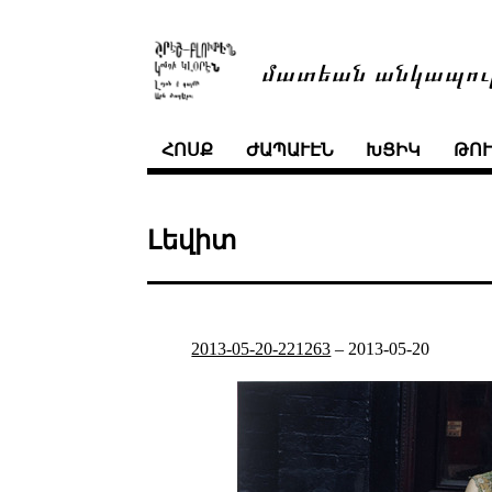
մատեան անկապու
ՀՈՍՔ
ԺԱՊԱՒԷՆ
ԽՑԻԿ
ԹՈ
Լեվիտ
2013-05-20-221263
–
2013-05-20