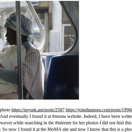
s photo
https://spyurk.am/posts/2587
https://joindiaspora.com/posts/199
And eventually I found it at #moma website. Indeed, I have been writt
ever while searching in the #internet for her photos I did not find this
. So now I found it at the
MoMA site
and now I know that this is a pho