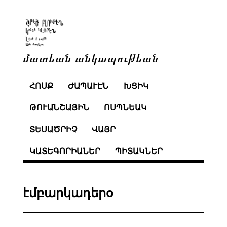
մատեան անկապութեան
ՀՈՍՔ
ԺԱՊԱՒԷՆ
ԽՑԻԿ
ԹՈՒԱՆՇԱՅԻՆ
ՈՍՊՆԵԱԿ
ՏԵՍԱԾՐԻՉ
ՎԱՅՐ
ԿԱՏԵԳՈՐԻԱՆԵՐ
ՊԻՏԱԿՆԵՐ
էմբարկադերօ