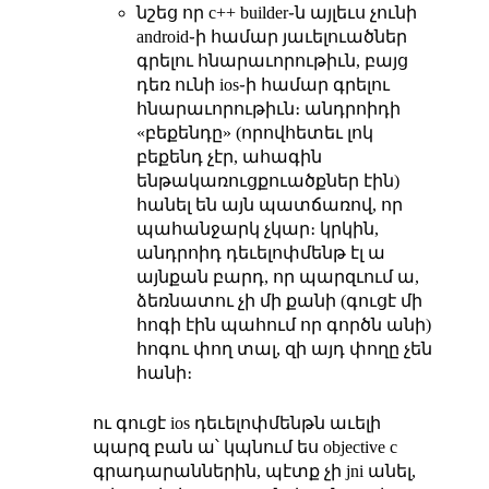
նշեց որ c++ builder֊ն այլեւս չունի
android֊ի համար յաւելուածներ
գրելու հնարաւորութիւն, բայց
դեռ ունի ios֊ի համար գրելու
հնարաւորութիւն։ անդրոիդի
«բեքենդը» (որովհետեւ լոկ
բեքենդ չէր, ահագին
ենթակառուցքուածքներ էին)
հանել են այն պատճառով, որ
պահանջարկ չկար։ կրկին,
անդրոիդ դեւելոփմենթ էլ ա
այնքան բարդ, որ պարզւում ա,
ձեռնատու չի մի քանի (գուցէ մի
հոգի էին պահում որ գործն անի)
հոգու փող տալ, զի այդ փողը չեն
հանի։
ու գուցէ ios դեւելոփմենթն աւելի
պարզ բան ա՝ կպնում ես objective c
գրադարաններին, պէտք չի jni անել,