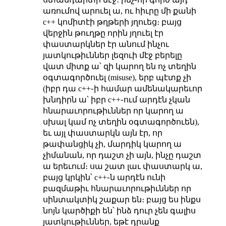
առումով արուել ա, ու հիւրը մի քանի
c++ կոմիտէի թղթերի յղուեց։ բայց
վերջին թուղթը որին յղուել էր
փաստարկներ էր անում ինչու
յատկութիւններ լեզուի մէջ բերելը
վատ միտք ա՝ զի կարող են ոչ տեղին
օգտագործուել (misuse), երբ պէտք չի
(իբր դա c++֊ի համար ամենակարեւոր
խնդիրն ա՝ իբր c++֊ում արդէն չկան
հնարաւորութիւններ որ կարող ա
սխալ կամ ոչ տեղին օգտագործուեն),
եւ այլ փաստարկն այն էր, որ
թափանցիկ չի, մարդիկ կարող ա
չիմանան, որ դաշտ չի այն, ինչը դաշտ
ա երեւում։ սա շատ լաւ փաստարկ ա,
բայց կրկին՝ c++֊ն արդէն ունի
բազմաթիւ հնարաւորութիւններ որ
սինտակտիկ շաքար են։ բայց ես ինքս
նոյն կարծիքի են՝ ինձ դուր չեն գալիս
յատկութիւններ, եթէ դրանք