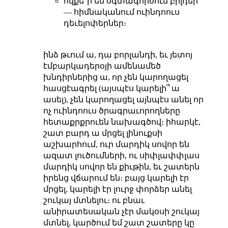
ովքե՞ր են օգտագործում բիլդեր
— հիմնականում ուինդոուս
դեւելոփերներ։
ինձ թւում ա, դա բորլանդի, եւ յետոյ
էմբարկադերօյի ամենամեծ
խնդիրներից ա, որ չեն կարողացել
հասցէագրել (այսպէս կարելի՞ ա
ասել), չեն կարողացել այնպէս անել որ
ոչ ուինդոուս ծրագրաւորողները
հետաքրքրուեն նախագծով։ իհարկէ,
շատ բարդ ա մրցել լինուքսի
աշխարհում, ուր մարդիկ սովոր են
ազատ լուծումների, ու սիփլափփլաս
մարդիկ սովոր են քիւթին, եւ շատերն
իրենց վճարում են։ բայց կարելի էր
մրցել, կարելի էր լուրջ փորձեր անել
շուկայ մտնելու։ ու բնաւ
անիրատեսական չէր մակօսի շուկայ
մտնել, կարծում եմ շատ շատերը կը