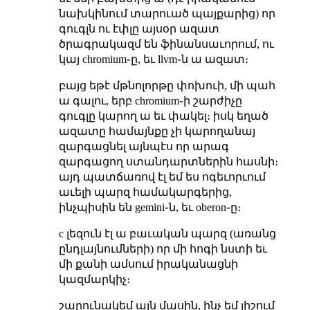
նախկինում տարուած պայքարից) որ
գուգլն ու էփլը այսօր ազատ
ծրագրակազմ են ֆինանսաւորում, ու
կայ chromium֊ը, եւ llvm֊ն ա ազատ։
բայց եթէ մթնոլորթը փոխուի, մի պահ
ա գալու, երբ chromium֊ի շարժիչը
գուգլը կարող ա եւ փակել։ իսկ եղած
ազատը համայնքը չի կարողանայ
զարգացնել այնպէս որ արագ
զարգացող ստանդարտներին հասնի։
այդ պատճառով էլ եմ ես ոգեւորւում
աւելի պարզ համակարգերից,
ինչպիսին են gemini֊ն, եւ oberon֊ը։
c լեզուն էլ ա բաւական պարզ (առանց
ընդլայնումների) որ մի հոգի նստի եւ
մի քանի ամսում իրականացնի
կազմարկիչ։
շարունակեմ այն մասին, ինչ եմ յիշում