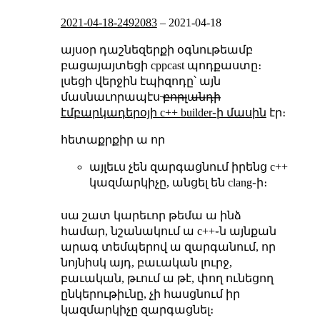
2021-04-18-2492083
–
2021-04-18
այսօր դաշնեզերքի օգնութեամբ
բացայայտեցի cppcast պոդքաստը։
լսեցի վերջին էպիզոդը՝ այն
մասնաւորապէս ̶բ̶ո̶ր̶լ̶ա̶ն̶դ̶ի̶
էմբարկադերօյի c++ builder֊ի մասին
էր։
հետաքրքիր ա որ
այլեւս չեն զարգացնում իրենց c++
կազմարկիչը, անցել են clang֊ի։
սա շատ կարեւոր թեմա ա ինձ
համար, նշանակում ա c++֊ն այնքան
արագ տեմպերով ա զարգանում, որ
նոյնիսկ այդ, բաւական լուրջ,
բաւական, թւում ա թէ, փող ունեցող
ընկերութիւնը, չի հասցնում իր
կազմարկիչը զարգացնել։