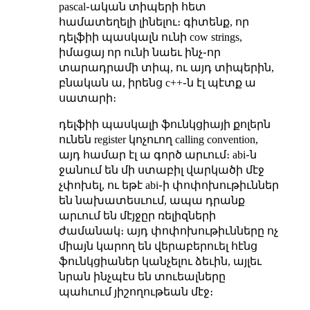
pascal֊ական տիպերի հետ
համատեղելի լինելու։ գիտենք, որ
դելֆիի պասկալն ունի cow strings,
իմացայ որ ունի նաեւ ինչ֊որ
տարադրամի տիպ, ու այդ տիպերին,
բնական ա, իրենց c++֊ն էլ պէտք ա
սատարի։
դելֆիի պասկալի ֆունկցիայի քոլերն
ունեն register կոչուող calling convention,
այդ համար էլ ա գործ արւում։ abi֊ն
ջանում են մի ստաբիլ վարկածի մէջ
չփոխել, ու եթէ abi֊ի փոփոխութիւններ
են նախատեսւում, ապա դրանք
արւում են մէյջըր ռելիզների
ժամանակ։ այդ փոփոխութիւնները ոչ
միայն կարող են վերաբերուել հէնց
ֆունկցիաներ կանչելու ձեւին, այլեւ
նրան ինչպէս են տուեալները
պահւում յիշողութեան մէջ։