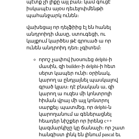
պէտք չի լիքը այլ բան։ կամ գուցէ
իսկապէս այօս դեւելոփմենթի
պահանջարկ ունեն։
վախեցայ որ դելֆիից էլ են հանել
անդրոիդի մասը, ստուգեցի, ու
կայքում կարծես թէ գրուած ա որ
ունեն անդրոիդ դեռ։ չգիտեմ։
որոշ չափով խօսուեց delphi֊ի
մասին, զի builder֊ի delphi֊ի հետ
սերտ կապեր ունի։ օրինակ,
կարող ա ընդլայնել պասկալով
գրած կլաս։ դէ բնական ա, զի
կարող ա ուզես մի կոնտրոլի
հիման վրայ մի այլ կոնտրոլ
սարքել։ պատմեց, որ delphi֊ն
կարողանում ա գեներացնել
հեադեր նիշքեր որ իրենց c++
կազմարկիչը կը ճանաչի։ որ շատ
հանգիստ լինկ են լինում pascal եւ