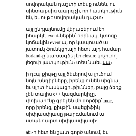
սովորական դաշտի տեսք ունեն, ու
սինտաքսից պարզ չի, որ հատկութիւն
են, եւ ոչ թէ սովորական դաշտ։
այլ ընդլայնումը վերաբերում էր,
իհարկէ, event֊ներին՝ օրինակ, կտոցը
կոճակին event ա, որ կապուած ա
յատուկ ֆունկցիայի հետ։ այդ համար
borland֊ը նախագծել էր
closure
կոչուող
լեզուի յատկութիւն։ տես նաեւ
սա
։
ի դէպ քիւթը այլ ձեւերով ա լուծում
նոյն խնդիրները, իրենք ունեն սիգնալ
եւ սլոտ հասկացութիւններ, բայց ձեռք
չեն տալիս c++ կազմարկիչը,
փոխարէնը գրել են մի գործիք՝
moc
,
որը իրենց, քիւթին սպեցիֆիկ
սիփլասփլասը թարգմանում ա
ստանդարտ սիփլասփլասի։
abi֊ի հետ են շատ գործ անում, եւ