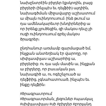
նախընտրէին բիլդեր էքսկոդին, բայց
բիլդերի (ինչպէս եւ դելֆիի) այդիին,
նախագծման միջավայրը աշխատում
ա միայն ուինդոուսում։ ինձ թւում ա
դա ամենակարեւոր խնդիրներից ա
որ իրենք չլուծեցին, զի մակօս դեւը չի
ուզի ուինդոուսում գրել մակօս
ծրագրեր։
ընդհանուր առմամբ զարմացած եմ,
ինչքան անտեղեակ էր վարողը, որ
սիփլասփլաս աշխարհից ա,
բիլդերից։ ու դա այն մասին ա, ինչքան
ա բիլդերը, որ բաւական լաւ
նախագիծ ա, ու ոգեշնչուած ա
դելֆիից, չգնահատուած, ինչպէս եւ
ինքը դելֆին։
#ծրագրաւորում
#ծրագրաւորման_լեզուներ #պասկալ
#սիփլասփլաս #սի #բիլդեր #բորլանդ