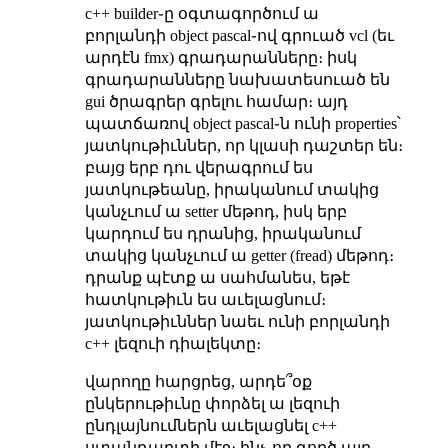
c++ builder֊ը օգտագործում ա
բորլանդի object pascal֊ով գրուած vcl (եւ
արդէն fmx) գրադարանները։ իսկ
գրադարանները նախատեսուած են
gui ծրագրեր գրելու համար։ այդ
պատճառով object pascal֊ն ունի properties՝
յատկութիւններ, որ կլասի դաշտեր են։
բայց երբ դու վերագրում ես
յատկութեանը, իրականում տակից
կանչւում ա setter մեթոդ, իսկ երբ
կարդում ես դրանից, իրականում
տակից կանչւում ա getter (fread) մեթոդ։
դրանք պէտք ա սահմանես, եթէ
հատկութիւն ես աւելացնում։
յատկութիւններ նաեւ ունի բորլանդի
c++ լեզուի դիալեկտը։
վարողը հարցրեց, արդե՞օք
ընկերութիւնը փորձել ա լեզուի
ընդլայնումներն աւելացնել c++
ստանդարտի մէջ։ ինչ֊որ գործ այդ