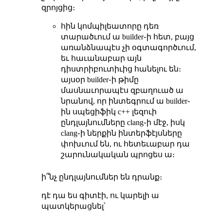
զրոյցից։
հին կոմպիլեատորը դեռ
տարածւում ա builder֊ի հետ, բայց
առանձնապէս չի օգտագործւում,
եւ հաւանաբար այն
դիստրիբուտիւից հանելու են։
այսօր builder֊ի թիմը
մասնաւորապէս զբաղուած ա
նրանով, որ ինտեգրում ա builder֊
ին սպեցիֆիկ c++ լեզուի
ընդլայնումները clang֊ի մէջ, իսկ
clang֊ի ներքին ինտերֆէյսները
փոխւում են, ու հետեւաբար դա
շարունակական պրոցես ա։
ի՞նչ ընդլայնումներ են դրանք։
դէ դա ես գիտէի, ու կարելի ա
պատկերացնել՝