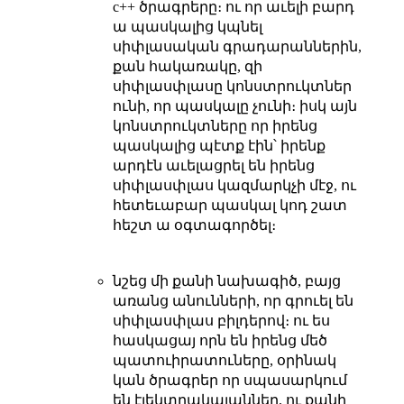
c++ ծրագրերը։ ու որ աւելի բարդ
ա պասկալից կպնել
սիփլասական գրադարաններին,
քան հակառակը, զի
սիփլասփլասը կոնստրուկտներ
ունի, որ պասկալը չունի։ իսկ այն
կոնստրուկտները որ իրենց
պասկալից պէտք էին՝ իրենք
արդէն աւելացրել են իրենց
սիփլասփլաս կազմարկչի մէջ, ու
հետեւաբար պասկալ կոդ շատ
հեշտ ա օգտագործել։
նշեց մի քանի նախագիծ, բայց
առանց անունների, որ գրուել են
սիփլասփլաս բիլդերով։ ու ես
հասկացայ որն են իրենց մեծ
պատուիրատուները, օրինակ
կան ծրագրեր որ սպասարկում
են էլեկտրակայաններ, ու քանի