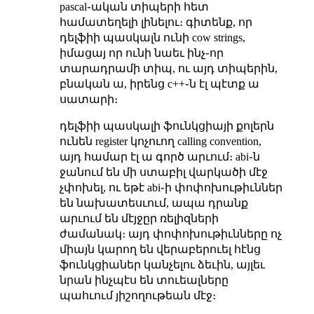
pascal֊ական տիպերի հետ
համատեղելի լինելու։ գիտենք, որ
դելֆիի պասկալն ունի cow strings,
իմացայ որ ունի նաեւ ինչ֊որ
տարադրամի տիպ, ու այդ տիպերին,
բնական ա, իրենց c++֊ն էլ պէտք ա
սատարի։
դելֆիի պասկալի ֆունկցիայի քոլերն
ունեն register կոչուող calling convention,
այդ համար էլ ա գործ արւում։ abi֊ն
ջանում են մի ստաբիլ վարկածի մէջ
չփոխել, ու եթէ abi֊ի փոփոխութիւններ
են նախատեսւում, ապա դրանք
արւում են մէյջըր ռելիզների
ժամանակ։ այդ փոփոխութիւնները ոչ
միայն կարող են վերաբերուել հէնց
ֆունկցիաներ կանչելու ձեւին, այլեւ
նրան ինչպէս են տուեալները
պահւում յիշողութեան մէջ։