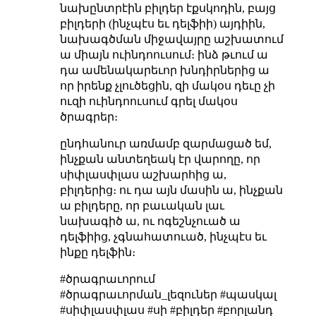
նախընտրէին բիլդեր էքսկոդին, բայց
բիլդերի (ինչպէս եւ դելֆիի) այդիին,
նախագծման միջավայրը աշխատում
ա միայն ուինդոուսում։ ինձ թւում ա
դա ամենակարեւոր խնդիրներից ա
որ իրենք չլուծեցին, զի մակօս դեւը չի
ուզի ուինդոուսում գրել մակօս
ծրագրեր։
ընդհանուր առմամբ զարմացած եմ,
ինչքան անտեղեակ էր վարողը, որ
սիփլասփլաս աշխարհից ա,
բիլդերից։ ու դա այն մասին ա, ինչքան
ա բիլդերը, որ բաւական լաւ
նախագիծ ա, ու ոգեշնչուած ա
դելֆիից, չգնահատուած, ինչպէս եւ
ինքը դելֆին։
#ծրագրաւորում
#ծրագրաւորման_լեզուներ #պասկալ
#սիփլասփլաս #սի #բիլդեր #բորլանդ