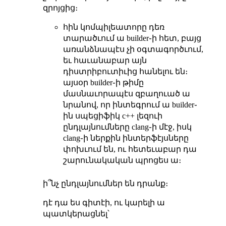
զրոյցից։
հին կոմպիլեատորը դեռ
տարածւում ա builder֊ի հետ, բայց
առանձնապէս չի օգտագործւում,
եւ հաւանաբար այն
դիստրիբուտիւից հանելու են։
այսօր builder֊ի թիմը
մասնաւորապէս զբաղուած ա
նրանով, որ ինտեգրում ա builder֊
ին սպեցիֆիկ c++ լեզուի
ընդլայնումները clang֊ի մէջ, իսկ
clang֊ի ներքին ինտերֆէյսները
փոխւում են, ու հետեւաբար դա
շարունակական պրոցես ա։
ի՞նչ ընդլայնումներ են դրանք։
դէ դա ես գիտէի, ու կարելի ա
պատկերացնել՝