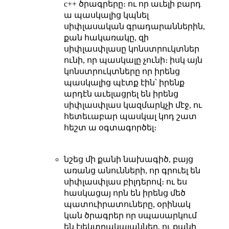
c++ ծրագրերը։ ու որ աւելի բարդ
ա պասկալից կպնել
սիփլասական գրադարաններին,
քան հակառակը, զի
սիփլասփլասը կոնստրուկտներ
ունի, որ պասկալը չունի։ իսկ այն
կոնստրուկտները որ իրենց
պասկալից պէտք էին՝ իրենք
արդէն աւելացրել են իրենց
սիփլասփլաս կազմարկչի մէջ, ու
հետեւաբար պասկալ կոդ շատ
հեշտ ա օգտագործել։
նշեց մի քանի նախագիծ, բայց
առանց անունների, որ գրուել են
սիփլասփլաս բիլդերով։ ու ես
հասկացայ որն են իրենց մեծ
պատուիրատուները, օրինակ
կան ծրագրեր որ սպասարկում
են էլեկտրակայաններ, ու քանի