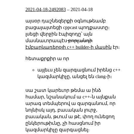
2021-04-18-2492083
–
2021-04-18
այսօր դաշնեզերքի օգնութեամբ
բացայայտեցի cppcast պոդքաստը։
լսեցի վերջին էպիզոդը՝ այն
մասնաւորապէս ̶բ̶ո̶ր̶լ̶ա̶ն̶դ̶ի̶
էմբարկադերօյի c++ builder֊ի մասին
էր։
հետաքրքիր ա որ
այլեւս չեն զարգացնում իրենց c++
կազմարկիչը, անցել են clang֊ի։
սա շատ կարեւոր թեմա ա ինձ
համար, նշանակում ա c++֊ն այնքան
արագ տեմպերով ա զարգանում, որ
նոյնիսկ այդ, բաւական լուրջ,
բաւական, թւում ա թէ, փող ունեցող
ընկերութիւնը, չի հասցնում իր
կազմարկիչը զարգացնել։