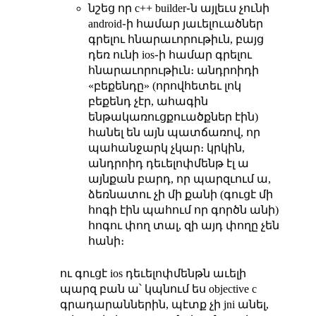
նշեց որ c++ builder֊ն այլեւս չունի
android֊ի համար յաւելուածներ
գրելու հնարաւորութիւն, բայց
դեռ ունի ios֊ի համար գրելու
հնարաւորութիւն։ անդրոիդի
«բեքենդը» (որովհետեւ լոկ
բեքենդ չէր, ահագին
ենթակառուցքուածքներ էին)
հանել են այն պատճառով, որ
պահանջարկ չկար։ կրկին,
անդրոիդ դեւելոփմենթ էլ ա
այնքան բարդ, որ պարզւում ա,
ձեռնատու չի մի քանի (գուցէ մի
հոգի էին պահում որ գործն անի)
հոգու փող տալ, զի այդ փողը չեն
հանի։
ու գուցէ ios դեւելոփմենթն աւելի
պարզ բան ա՝ կպնում ես objective c
գրադարաններին, պէտք չի jni անել,