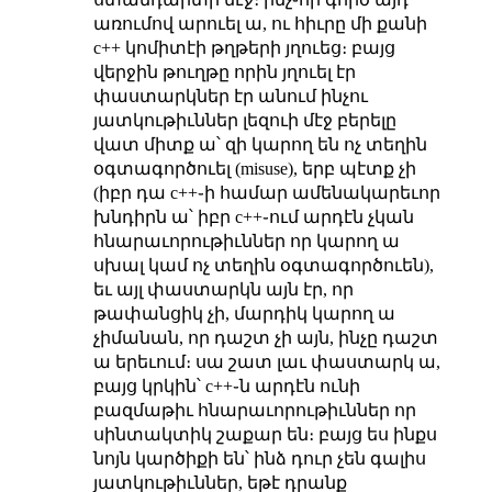
առումով արուել ա, ու հիւրը մի քանի
c++ կոմիտէի թղթերի յղուեց։ բայց
վերջին թուղթը որին յղուել էր
փաստարկներ էր անում ինչու
յատկութիւններ լեզուի մէջ բերելը
վատ միտք ա՝ զի կարող են ոչ տեղին
օգտագործուել (misuse), երբ պէտք չի
(իբր դա c++֊ի համար ամենակարեւոր
խնդիրն ա՝ իբր c++֊ում արդէն չկան
հնարաւորութիւններ որ կարող ա
սխալ կամ ոչ տեղին օգտագործուեն),
եւ այլ փաստարկն այն էր, որ
թափանցիկ չի, մարդիկ կարող ա
չիմանան, որ դաշտ չի այն, ինչը դաշտ
ա երեւում։ սա շատ լաւ փաստարկ ա,
բայց կրկին՝ c++֊ն արդէն ունի
բազմաթիւ հնարաւորութիւններ որ
սինտակտիկ շաքար են։ բայց ես ինքս
նոյն կարծիքի են՝ ինձ դուր չեն գալիս
յատկութիւններ, եթէ դրանք