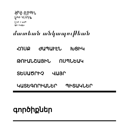
մատեան անկապութեան
ՀՈՍՔ
ԺԱՊԱՒԷՆ
ԽՑԻԿ
ԹՈՒԱՆՇԱՅԻՆ
ՈՍՊՆԵԱԿ
ՏԵՍԱԾՐԻՉ
ՎԱՅՐ
ԿԱՏԵԳՈՐԻԱՆԵՐ
ՊԻՏԱԿՆԵՐ
գործիքներ