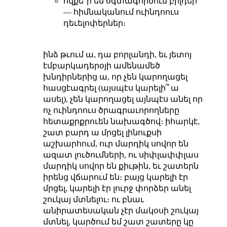
ովքե՞ր են օգտագործում բիլդեր
— հիմնականում ուինդոուս
դեւելոփերներ։
ինձ թւում ա, դա բորլանդի, եւ յետոյ
էմբարկադերօյի ամենամեծ
խնդիրներից ա, որ չեն կարողացել
հասցէագրել (այսպէս կարելի՞ ա
ասել), չեն կարողացել այնպէս անել որ
ոչ ուինդոուս ծրագրաւորողները
հետաքրքրուեն նախագծով։ իհարկէ,
շատ բարդ ա մրցել լինուքսի
աշխարհում, ուր մարդիկ սովոր են
ազատ լուծումների, ու սիփլափփլաս
մարդիկ սովոր են քիւթին, եւ շատերն
իրենց վճարում են։ բայց կարելի էր
մրցել, կարելի էր լուրջ փորձեր անել
շուկայ մտնելու։ ու բնաւ
անիրատեսական չէր մակօսի շուկայ
մտնել, կարծում եմ շատ շատերը կը