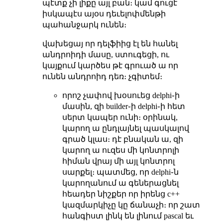
պէտք չի լիքը այլ բան։ կամ գուցէ
իսկապէս այօս դեւելոփմենթի
պահանջարկ ունեն։
վախեցայ որ դելֆիից էլ են հանել
անդրոիդի մասը, ստուգեցի, ու
կայքում կարծես թէ գրուած ա որ
ունեն անդրոիդ դեռ։ չգիտեմ։
որոշ չափով խօսուեց delphi֊ի
մասին, զի builder֊ի delphi֊ի հետ
սերտ կապեր ունի։ օրինակ,
կարող ա ընդլայնել պասկալով
գրած կլաս։ դէ բնական ա, զի
կարող ա ուզես մի կոնտրոլի
հիման վրայ մի այլ կոնտրոլ
սարքել։ պատմեց, որ delphi֊ն
կարողանում ա գեներացնել
հեադեր նիշքեր որ իրենց c++
կազմարկիչը կը ճանաչի։ որ շատ
հանգիստ լինկ են լինում pascal եւ