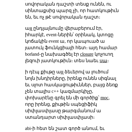
սովորական դաշտի տեսք ունեն, ու
սինտաքսից պարզ չի, որ հատկութիւն
են, եւ ոչ թէ սովորական դաշտ։
այլ ընդլայնումը վերաբերում էր,
իհարկէ, event֊ներին՝ օրինակ, կտոցը
կոճակին event ա, որ կապուած ա
յատուկ ֆունկցիայի հետ։ այդ համար
borland֊ը նախագծել էր
closure
կոչուող
լեզուի յատկութիւն։ տես նաեւ
սա
։
ի դէպ քիւթը այլ ձեւերով ա լուծում
նոյն խնդիրները, իրենք ունեն սիգնալ
եւ սլոտ հասկացութիւններ, բայց ձեռք
չեն տալիս c++ կազմարկիչը,
փոխարէնը գրել են մի գործիք՝
moc
,
որը իրենց, քիւթին սպեցիֆիկ
սիփլասփլասը թարգմանում ա
ստանդարտ սիփլասփլասի։
abi֊ի հետ են շատ գործ անում, եւ