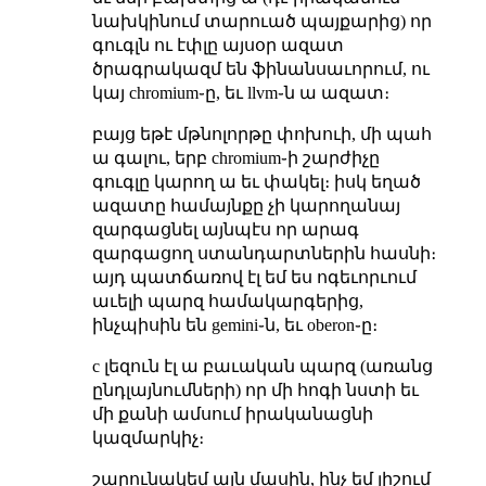
նախկինում տարուած պայքարից) որ
գուգլն ու էփլը այսօր ազատ
ծրագրակազմ են ֆինանսաւորում, ու
կայ chromium֊ը, եւ llvm֊ն ա ազատ։
բայց եթէ մթնոլորթը փոխուի, մի պահ
ա գալու, երբ chromium֊ի շարժիչը
գուգլը կարող ա եւ փակել։ իսկ եղած
ազատը համայնքը չի կարողանայ
զարգացնել այնպէս որ արագ
զարգացող ստանդարտներին հասնի։
այդ պատճառով էլ եմ ես ոգեւորւում
աւելի պարզ համակարգերից,
ինչպիսին են gemini֊ն, եւ oberon֊ը։
c լեզուն էլ ա բաւական պարզ (առանց
ընդլայնումների) որ մի հոգի նստի եւ
մի քանի ամսում իրականացնի
կազմարկիչ։
շարունակեմ այն մասին, ինչ եմ յիշում