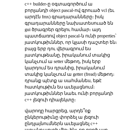
c++ builder֊ը օգտագործում ա
բորլանդի object pascal֊ով գրուած vcl (եւ
արդէն fmx) գրադարանները։ իսկ
գրադարանները նախատեսուած են
gui ծրագրեր գրելու համար։ այդ
պատճառով object pascal֊ն ունի properties՝
յատկութիւններ, որ կլասի դաշտեր են։
բայց երբ դու վերագրում ես
յատկութեանը, իրականում տակից
կանչւում ա setter մեթոդ, իսկ երբ
կարդում ես դրանից, իրականում
տակից կանչւում ա getter (fread) մեթոդ։
դրանք պէտք ա սահմանես, եթէ
հատկութիւն ես աւելացնում։
յատկութիւններ նաեւ ունի բորլանդի
c++ լեզուի դիալեկտը։
վարողը հարցրեց, արդե՞օք
ընկերութիւնը փորձել ա լեզուի
ընդլայնումներն աւելացնել c++
ստանդարտի մէջ։ ինչ֊որ գործ այդ